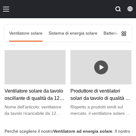
Ventilatore solare
Sistema di energia solare
Batteria Po4 a vi
Ventilatore solare da tavolo
Produttore di ventilatori
oscillante di qualità da 12
solari da tavolo di qualità da
pollici di Button
12 pollici | Pino
Nome dell'articolo: ventilatore
Rispetto a prodotti simili sul
Manufacturer | Pino
da tavolo ricaricabile da 12
mercato, il ventilatore solare da
pollici Dimensioni del prodotto:
tavolo da 12 pollici offre
370x205x350mm Funzione:
vantaggi incomparabili in
Perché scegliere il nostro
Ventilatore ad energia solare
: Il nostro
funzionamento AC/DC Con 3
termini di prestazioni, qualità,