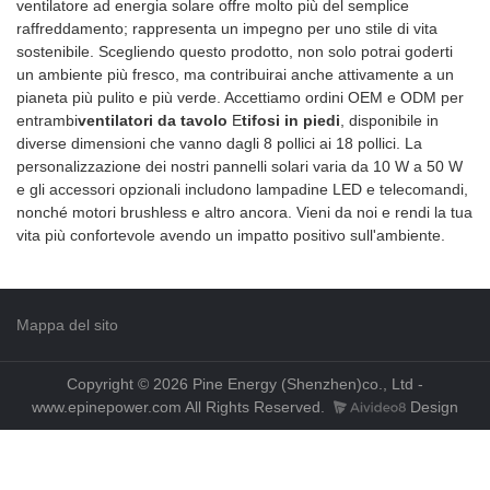
ventilatore ad energia solare offre molto più del semplice
velocità/uscita USB 5V per
aspetto, ecc. e gode di
raffreddamento; rappresenta un impegno per uno stile di vita
telefono cellulare/5V DC
un'ottima reputazione. Pine
sostenibile. Scegliendo questo prodotto, non solo potrai goderti
Ingresso alimentazione/luce
riassume i difetti dei prodotti
un ambiente più fresco, ma contribuirai anche attivamente a un
notturna SMD
precedenti e li migliora
pianeta più pulito e più verde. Accettiamo ordini OEM e ODM per
costantemente. Le specifiche
entrambi
ventilatori da tavolo
E
tifosi in piedi
, disponibile in
del ventilatore solare da tavolo
diverse dimensioni che vanno dagli 8 pollici ai 18 pollici. La
da 12 pollici possono essere
personalizzazione dei nostri pannelli solari varia da 10 W a 50 W
personalizzate in base alle
e gli accessori opzionali includono lampadine LED e telecomandi,
vostre esigenze. Doppia
nonché motori brushless e altro ancora. Vieni da noi e rendi la tua
alimentazione CA/CC: funziona
vita più confortevole avendo un impatto positivo sull'ambiente.
sia con la rete elettrica che con
la batteria, garantendo un
raffreddamento ininterrotto
durante le interruzioni o l'uso
Mappa del sito
all'aperto, ideale per le regioni
con energia elettrica instabile o
per il campeggio.
Copyright © 2026 Pine Energy (Shenzhen)co., Ltd -
www.epinepower.com All Rights Reserved.
Design