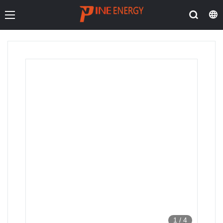
1
/
4