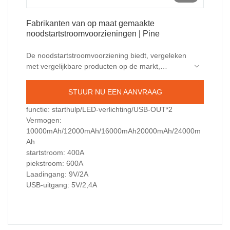
Fabrikanten van op maat gemaakte
noodstartstroomvoorzieningen | Pine
De noodstartstroomvoorziening biedt, vergeleken
met vergelijkbare producten op de markt,
onvergelijkbare voordelen op het gebied van
Geschikt voor noodstart van diverse
prestaties, kwaliteit, uiterlijk, enz. en geniet een
automodellen
STUUR NU EEN AANVRAAG
goede reputatie in de markt. Pine vat de
Sterke LED-verlichting ondersteunt 3 standen:
gebreken van eerdere producten samen en
constant, SOS, stroboscoop en noodhulp!
functie: starthulp/LED-verlichting/USB-OUT*2
verbetert deze continu. De specificaties van de
USB-poort voor snel opladen: 2 USB-
Vermogen:
noodstartstroomvoorziening kunnen worden
oplaadpoorten, het apparaat is zowel een
10000mAh/12000mAh/16000mAh20000mAh/24000m
aangepast aan uw behoeften.
noodstarter als een powerbank!
Ah
startstroom: 400A
piekstroom: 600A
Laadingang: 9V/2A
USB-uitgang: 5V/2,4A