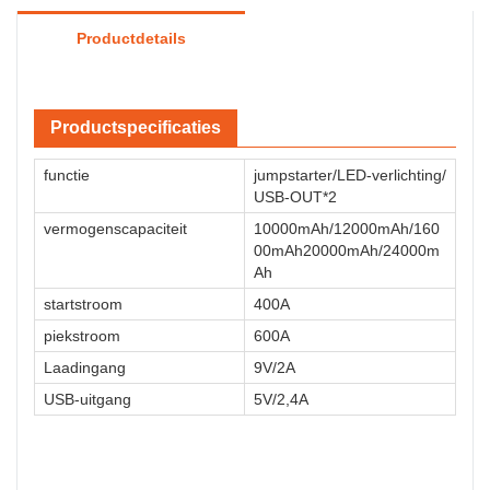
Productdetails
Productspecificaties
functie
jumpstarter/LED-verlichting/
USB-OUT*2
vermogenscapaciteit
10000mAh/12000mAh/160
00mAh20000mAh/24000m
Ah
startstroom
400A
piekstroom
600A
Laadingang
9V/2A
USB-uitgang
5V/2,4A