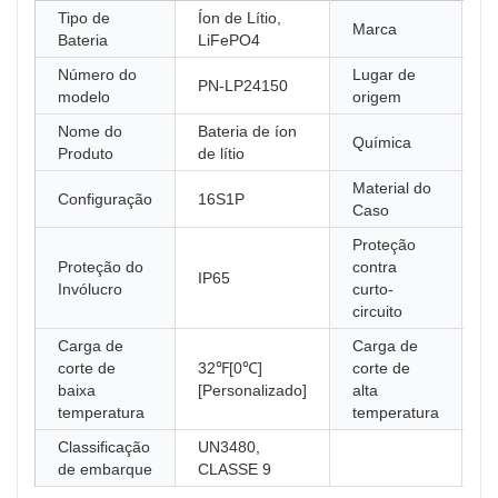
Tipo de
Íon de Lítio,
Marca
P
Bateria
LiFePO4
Número do
Lugar de
PN-LP24150
C
modelo
origem
Nome do
Bateria de íon
Química
L
Produto
de lítio
Material do
Configuração
16S1P
a
Caso
Proteção
Proteção do
contra
IP65
2
Invólucro
curto-
circuito
Carga de
Carga de
corte de
32℉[0℃]
corte de
1
baixa
[Personalizado]
alta
[
temperatura
temperatura
Classificação
UN3480,
de embarque
CLASSE 9