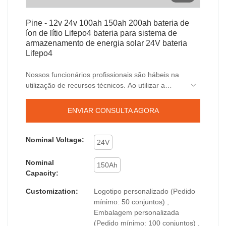
Pine - 12v 24v 100ah 150ah 200ah bateria de
íon de lítio Lifepo4 bateria para sistema de
armazenamento de energia solar 24V bateria
Lifepo4
Nossos funcionários profissionais são hábeis na
utilização de recursos técnicos. Ao utilizar a
tecnologia, garantimos que o processo de
fabricação do produto seja eficiente.No(s)
ENVIAR CONSULTA AGORA
campo(s) de aplicação das baterias de íon de
lítio, 12v 24v 100ah 150ah 200ah bateria de íon
de lítio Lifepo4 bateria para sistema de
Nominal Voltage:
24V
armazenamento de energia solar pode
desempenhar seu maior efeito.
Nominal
150Ah
Capacity:
Customization:
Logotipo personalizado (Pedido
mínimo: 50 conjuntos) ,
Embalagem personalizada
(Pedido mínimo: 100 conjuntos) ,