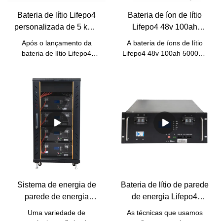
Bateria de lítio Lifepo4
Bateria de íon de lítio
personalizada de 5 kWh
Lifepo4 48v 100ah
48 V 100 Ah Lifepo4
5000wh para sistemas
Após o lançamento da
A bateria de íons de lítio
Pacote de bateria de
de armazenamento de
bateria de lítio Lifepo4
Lifepo4 48v 100ah 5000wh
fosfato para sistema de
energia solar de backup |
personalizada de 5 kWh, 48
para sistemas de
energia solar | Pine
V, 100 Ah, pacote de
armazenamento de energia
Pine
bateria de fosfato Lifepo4
solar de reserva apresenta
para sistema de energia
uma combinação de
solar, recebemos bons
inovações revolucionárias.
comentários, e nossos
Além disso, nossos
clientes acreditaram que
engenheiros profissionais e
esse tipo de produto
experientes podem criar
poderia atender às suas
soluções personalizadas
próprias necessidades.
para ajudar a projetá-la.
Além disso, ele deve
atender a todos os tipos de
Sistema de energia de
Bateria de lítio de parede
clientes no mercado.
parede de energia
de energia Lifepo4
Lifepo4 Bateria de íon de
personalizada 48v
Uma variedade de
As técnicas que usamos
lítio 48v 150ah 5000wh
200ah 10kwh Powerwall