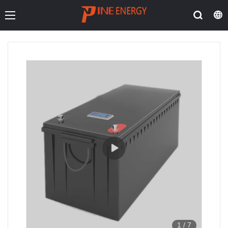
1
/
7