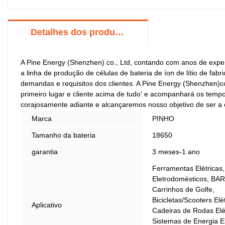
Detalhes dos produtos
A Pine Energy (Shenzhen) co., Ltd, contando com anos de exper
a linha de produção de células de bateria de íon de lítio de fab
demandas e requisitos dos clientes. A Pine Energy (Shenzhen)c
primeiro lugar e cliente acima de tudo' e acompanhará os te
corajosamente adiante e alcançaremos nosso objetivo de ser a 
Marca
PINHO
Tamanho da bateria
18650
garantia
3 meses-1 ano
Ferramentas Elétricas,
Eletrodomésticos, BA
Carrinhos de Golfe,
Bicicletas/Scooters Elét
Aplicativo
Cadeiras de Rodas Elét
Sistemas de Energia El