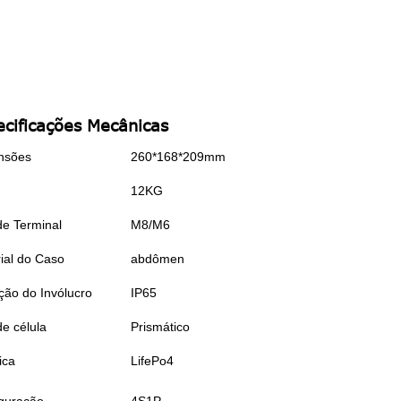
ecificações Mecânicas
nsões
260*168*209mm
12KG
de Terminal
M8/M6
ial do Caso
abdômen
ção do Invólucro
IP65
de célula
Prismático
ica
LifePo4
guração
4S1P