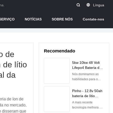
na.
Língua
SERVIÇO
NOTÍCIAS
SOBRE NÓS
Contate-nos
Recomendado
o de
de lítio
5kw 10kw 48 Volt
Lifepo4 Bateria de
al da
íon de lítio
Nós dominamos as
recarregável com
habilidades para o
BMS integrado |
processo de
Pinho
fabricação da bateria
Pinho - 12.8v 50ah
recarregável de íon de
bateria de lítio
ria de íon de
lítio 48v 50ah com Bms
Lifepo4 baterias
A mais recente
embutida. Graças às
çada no mercado,
para bateria de
tecnologia melhora a
tecnologias de alto
ue disseram que
substituição de
qualidade da bateria