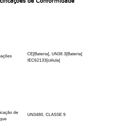
cificações de Conformidade
CE[Bateria], UN38.3[Bateria]
icações
IEC62133[célula]
ficação de
UN3480, CLASSE 9
que