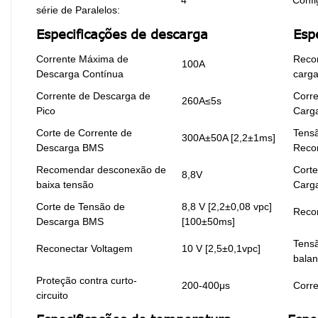
série de Paralelos:
Especificações de descarga
Esp
Corrente Máxima de
Reco
100A
Descarga Contínua
carg
Corrente de Descarga de
Corr
260A≤5s
Pico
Carg
Corte de Corrente de
Tens
300A±50A [2,2±1ms]
Descarga BMS
Reco
Recomendar desconexão de
Corte
8,8V
baixa tensão
Carg
Corte de Tensão de
8,8 V [2,2±0,08 vpc]
Reco
Descarga BMS
[100±50ms]
Tens
Reconectar Voltagem
10 V [2,5±0,1vpc]
bala
Proteção contra curto-
200-400μs
Corre
circuito