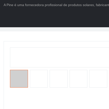
A Pine é uma fornecedora profissional de produtos solares, fabricant
Lar
>
PRODUTOS
>
Bateria Life Po4
>
Bateria de íon de lítio