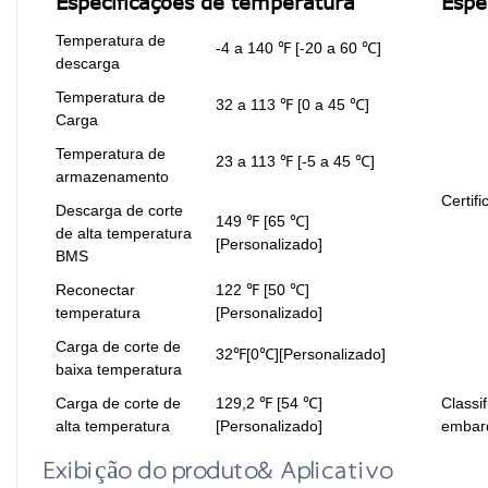
Especificações de temperatura
Espe
Temperatura de
-4 a 140 ℉ [-20 a 60 ℃]
descarga
Temperatura de
32 a 113 ℉ [0 a 45 ℃]
Carga
Temperatura de
23 a 113 ℉ [-5 a 45 ℃]
armazenamento
Certif
Descarga de corte
149 ℉ [65 ℃]
de alta temperatura
[Personalizado]
BMS
Reconectar
122 ℉ [50 ℃]
temperatura
[Personalizado]
Carga de corte de
32℉[0℃][Personalizado]
baixa temperatura
Carga de corte de
129,2 ℉ [54 ℃]
Classi
alta temperatura
[Personalizado]
embar
Exibição do produto& Aplicativo