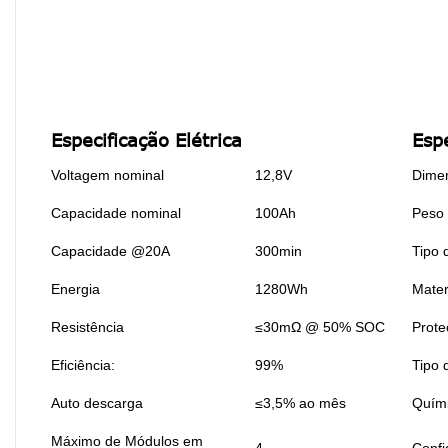
Especificação Elétrica
Esp
Voltagem nominal
12,8V
Dime
Capacidade nominal
100Ah
Peso
Capacidade @20A
300min
Tipo 
Energia
1280Wh
Mater
Resistência
≤30mΩ @ 50% SOC
Prote
Eficiência:
99%
Tipo 
Auto descarga
≤3,5% ao mês
Quím
Máximo de Módulos em
4
Confi