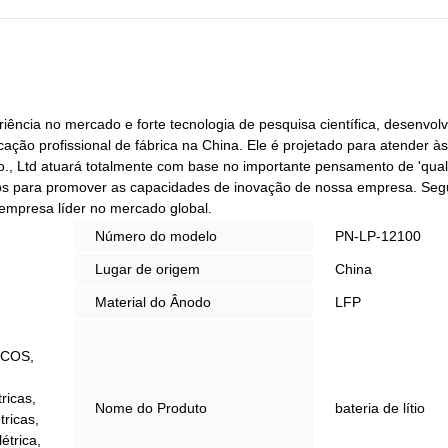
iência no mercado e forte tecnologia de pesquisa científica, desenvo
ricação profissional de fábrica na China. Ele é projetado para atender à
o., Ltd atuará totalmente com base no importante pensamento de 'qua
mpos para promover as capacidades de inovação de nossa empresa. Se
empresa líder no mercado global.
Número do modelo
PN-LP-12100
Lugar de origem
China
Material do Ânodo
LFP
RCOS,
ricas,
Nome do Produto
bateria de lítio
ricas,
étrica,