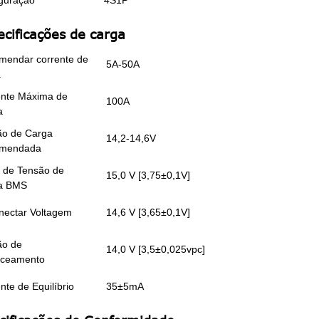
ecificações de carga
mendar corrente de
5A-50A
a
ente Máxima de
100A
a
ão de Carga
14,2-14,6V
mendada
 de Tensão de
15,0 V [3,75±0,1V]
a BMS
nectar Voltagem
14,6 V [3,65±0,1V]
ão de
14,0 V [3,5±0,025vpc]
nceamento
nte de Equilíbrio
35±5mA