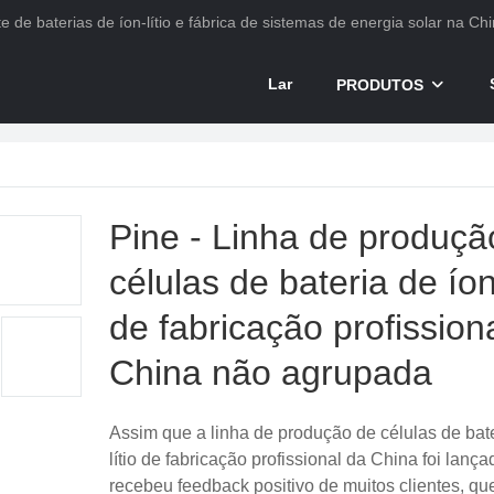
e de baterias de íon-lítio e fábrica de sistemas de energia solar na Chi
Lar
PRODUTOS
Pine - Linha de produçã
células de bateria de íon 
de fabricação profission
China não agrupada
Assim que a linha de produção de células de bate
lítio de fabricação profissional da China foi lan
recebeu feedback positivo de muitos clientes, q