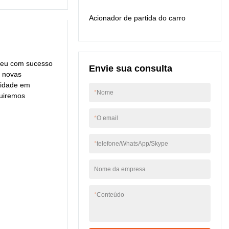
Container, o produto é
Acionador de partida do carro
particularmente útil.
lveu com sucesso
Envie sua consulta
s novas
lidade em
*
Nome
guiremos
*
O email
*
telefone/WhatsApp/Skype
Nome da empresa
*
Conteúdo