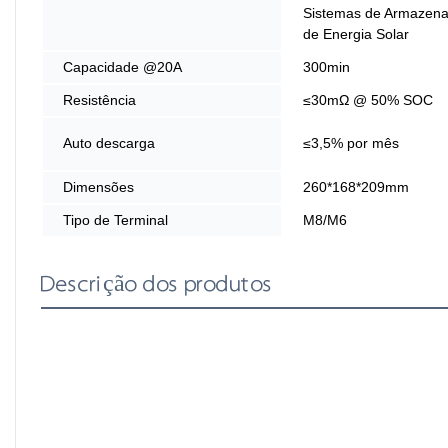
Sistemas de Armazen
de Energia Solar
Capacidade @20A
300min
Resistência
≤30mΩ @ 50% SOC
Auto descarga
≤3,5% por mês
Dimensões
260*168*209mm
Tipo de Terminal
M8/M6
Descrição dos produtos