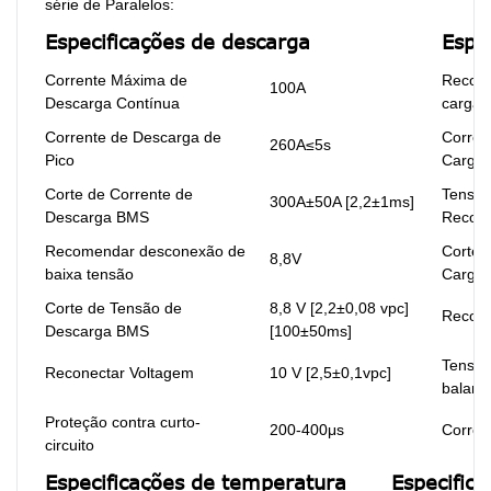
série de Paralelos:
Especificações de descarga
Espe
Corrente Máxima de
Recome
100A
Descarga Contínua
carga
Corrente de Descarga de
Corren
260A≤5s
Pico
Carga
Corte de Corrente de
Tensão
300A±50A [2,2±1ms]
Descarga BMS
Recom
Recomendar desconexão de
Corte 
8,8V
baixa tensão
Carga
Corte de Tensão de
8,8 V [2,2±0,08 vpc]
Recone
Descarga BMS
[100±50ms]
Tensão
Reconectar Voltagem
10 V [2,5±0,1vpc]
balan
Proteção contra curto-
200-400μs
Corrent
circuito
Especificações de temperatura
Especific