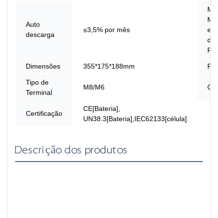
Mó
Má
Auto
≤3,5% por mês
em 
descarga
de
Par
Dimensões
355*175*188mm
Pe
Tipo de
M8/M6
Cob
Terminal
CE[Bateria],
Certificação
UN38.3[Bateria],IEC62133[célula]
Descrição dos produtos