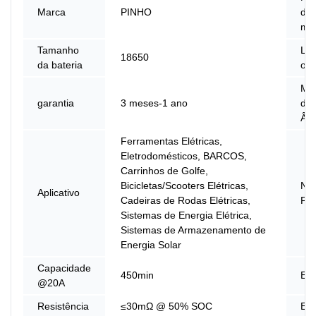
Marca
PINHO
do
mo
Tamanho
Lug
18650
da bateria
ori
Mat
garantia
3 meses-1 ano
do
Ân
Ferramentas Elétricas,
Eletrodomésticos, BARCOS,
Carrinhos de Golfe,
Bicicletas/Scooters Elétricas,
No
Aplicativo
Cadeiras de Rodas Elétricas,
Pro
Sistemas de Energia Elétrica,
Sistemas de Armazenamento de
Energia Solar
Capacidade
450min
Ene
@20A
Resistência
≤30mΩ @ 50% SOC
Efi