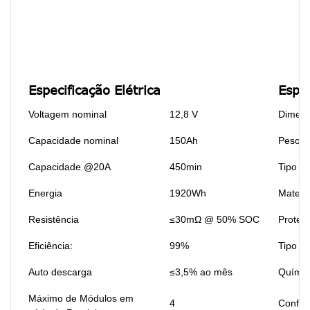
Especificação Elétrica
Espe
Voltagem nominal
12,8 V
Dimen
Capacidade nominal
150Ah
Peso
Capacidade @20A
450min
Tipo de
Energia
1920Wh
Materi
Resistência
≤30mΩ @ 50% SOC
Proteç
Eficiência:
99%
Tipo de
Auto descarga
≤3,5% ao mês
Químic
Máximo de Módulos em
4
Config