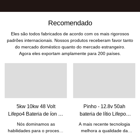
Recomendado
Eles são todos fabricados de acordo com os mais rigorosos
padrões internacionais. Nossos produtos receberam favor tanto
do mercado doméstico quanto do mercado estrangeiro.
Agora eles exportam amplamente para 200 países.
5kw 10kw 48 Volt
Pinho - 12.8v 50ah
Lifepo4 Bateria de íon de
bateria de lítio Lifepo4
lítio recarregável com
baterias para bateria de
Nós dominamos as
A mais recente tecnologia
BMS integrado | Pinho
substituição de ácido-
habilidades para o processo
melhora a qualidade da
chumbo 12v 50ah 12V
de fabricação da bateria
bateria de lítio 12,8v 50ah