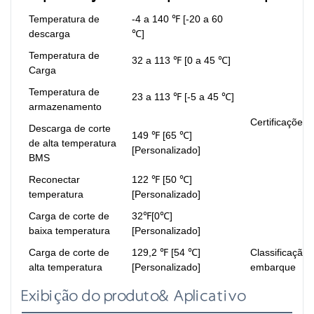
Temperatura de
-4 a 140 ℉ [-20 a 60
descarga
℃]
Temperatura de
32 a 113 ℉ [0 a 45 ℃]
Carga
Temperatura de
23 a 113 ℉ [-5 a 45 ℃]
armazenamento
Certificações
Descarga de corte
149 ℉ [65 ℃]
de alta temperatura
[Personalizado]
BMS
Reconectar
122 ℉ [50 ℃]
temperatura
[Personalizado]
Carga de corte de
32℉[0℃]
baixa temperatura
[Personalizado]
Carga de corte de
129,2 ℉ [54 ℃]
Classificação 
alta temperatura
[Personalizado]
embarque
Exibição do produto& Aplicativo