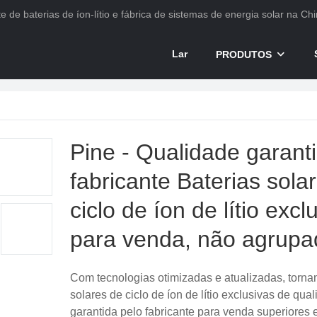
e de baterias de íon-lítio e fábrica de sistemas de energia solar na Chi
Lar
PRODUTOS
Pine - Qualidade garant
fabricante Baterias sola
ciclo de íon de lítio excl
para venda, não agrupa
Com tecnologias otimizadas e atualizadas, torna
solares de ciclo de íon de lítio exclusivas de qua
garantida pelo fabricante para venda superiores 