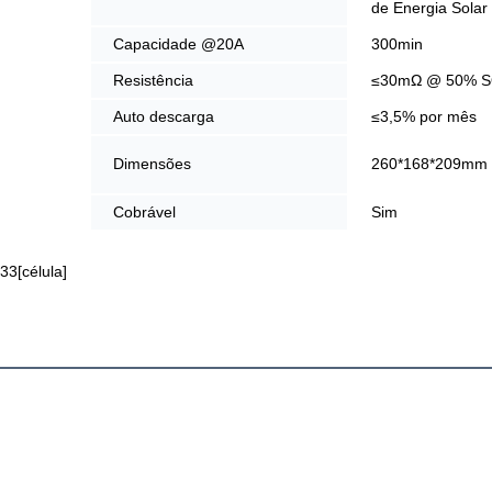
de Energia Solar
Capacidade @20A
300min
Resistência
≤30mΩ @ 50% 
Auto descarga
≤3,5% por mês
Dimensões
260*168*209mm
Cobrável
Sim
33[célula]