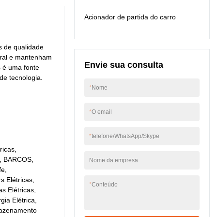
Container, o produto é
Acionador de partida do carro
particularmente útil.
as de qualidade
ntral e mantenham
Envie sua consulta
s é uma fonte
de tecnologia.
*
Nome
*
O email
*
telefone/WhatsApp/Skype
ricas,
s, BARCOS,
Nome da empresa
fe,
s Elétricas,
*
Conteúdo
s Elétricas,
ia Elétrica,
mazenamento