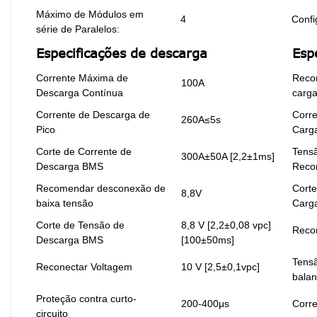
Máximo de Módulos em
4
Confi
série de Paralelos:
Especificações de descarga
Esp
Corrente Máxima de
Reco
100A
Descarga Contínua
carg
Corrente de Descarga de
Corr
260A≤5s
Pico
Carg
Corte de Corrente de
Tens
300A±50A [2,2±1ms]
Descarga BMS
Reco
Recomendar desconexão de
Corte
8,8V
baixa tensão
Carg
Corte de Tensão de
8,8 V [2,2±0,08 vpc]
Reco
Descarga BMS
[100±50ms]
Tens
Reconectar Voltagem
10 V [2,5±0,1vpc]
bala
Proteção contra curto-
200-400μs
Corre
circuito