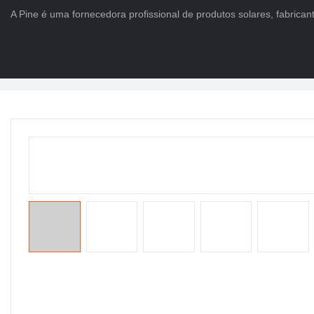
A Pine é uma fornecedora profissional de produtos solares, fabricant
Lar
>
PRODUTOS
>
Bateria Life Po4
>
Bateria de íon de lítio