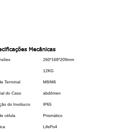
ecificações Mecânicas
nsões
260*168*209mm
12KG
de Terminal
M8/M6
ial do Caso
abdômen
ção do Invólucro
IP65
de célula
Prismático
ica
LifePo4