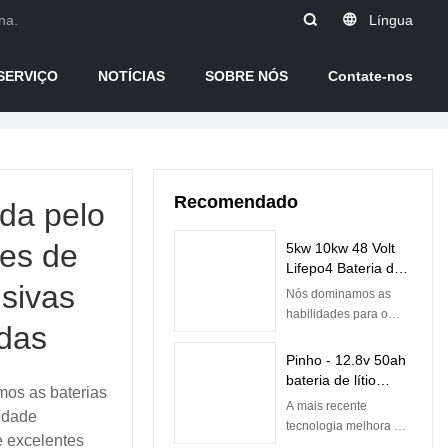
na.
Língua
SERVIÇO
NOTÍCIAS
SOBRE NÓS
Contate-nos
Recomendado
ida pelo
res de
5kw 10kw 48 Volt
Lifepo4 Bateria de
usivas
íon de lítio
Nós dominamos as
recarregável com
habilidades para o
das
BMS integrado |
processo de
Pinho
fabricação da bateria
Pinho - 12.8v 50ah
recarregável de íon de
bateria de lítio
mos as baterias
lítio 48v 50ah com Bms
Lifepo4 baterias
A mais recente
embutida. Graças às
lidade
para bateria de
tecnologia melhora a
tecnologias de alto
e excelentes
substituição de
qualidade da bateria