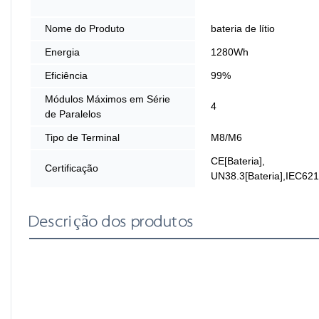
Nome do Produto
bateria de lítio
Energia
1280Wh
Eficiência
99%
Módulos Máximos em Série
4
de Paralelos
Tipo de Terminal
M8/M6
CE[Bateria],
Certificação
UN38.3[Bateria],IEC621
Descrição dos produtos