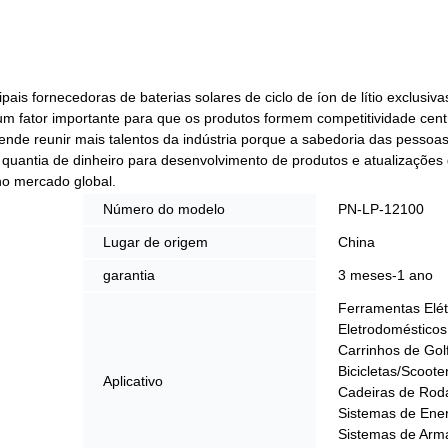
ais fornecedoras de baterias solares de ciclo de íon de lítio exclusiv
é um fator importante para que os produtos formem competitividade ce
ende reunir mais talentos da indústria porque a sabedoria das pessoa
uantia de dinheiro para desenvolvimento de produtos e atualizações 
no mercado global.
Número do modelo
PN-LP-12100
Lugar de origem
China
garantia
3 meses-1 ano
Ferramentas Elét
Eletrodoméstico
Carrinhos de Gol
Bicicletas/Scooter
Aplicativo
Cadeiras de Roda
Sistemas de Energ
Sistemas de Ar