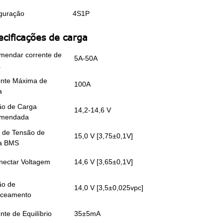
guração
4S1P
ecificações de carga
mendar corrente de
5A-50A
a
ente Máxima de
100A
a
ão de Carga
14,2-14,6 V
mendada
 de Tensão de
15,0 V [3,75±0,1V]
a BMS
nectar Voltagem
14,6 V [3,65±0,1V]
ão de
14,0 V [3,5±0,025vpc]
nceamento
nte de Equilíbrio
35±5mA