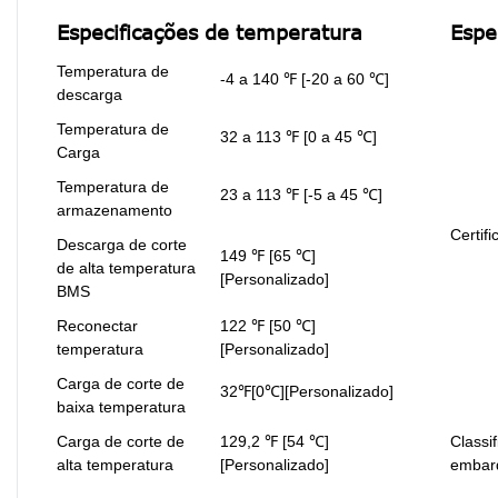
Especificações de temperatura
Espe
Temperatura de
-4 a 140 ℉ [-20 a 60 ℃]
descarga
Temperatura de
32 a 113 ℉ [0 a 45 ℃]
Carga
Temperatura de
23 a 113 ℉ [-5 a 45 ℃]
armazenamento
Certif
Descarga de corte
149 ℉ [65 ℃]
de alta temperatura
[Personalizado]
BMS
Reconectar
122 ℉ [50 ℃]
temperatura
[Personalizado]
Carga de corte de
32℉[0℃][Personalizado]
baixa temperatura
Carga de corte de
129,2 ℉ [54 ℃]
Classi
alta temperatura
[Personalizado]
embar