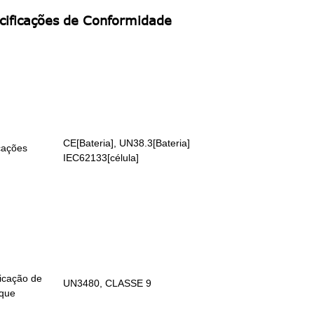
cificações de Conformidade
CE[Bateria], UN38.3[Bateria]
icações
IEC62133[célula]
ficação de
UN3480, CLASSE 9
que