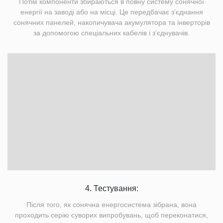
Потім компоненти збираються в повну систему сонячної
енергії на заводі або на місці. Це передбачає з’єднання
сонячних панелей, накопичувача акумулятора та інверторів
за допомогою спеціальних кабелів і з’єднувачів.
4. Тестування:
Після того, як сонячна енергосистема зібрана, вона
проходить серію суворих випробувань, щоб переконатися,