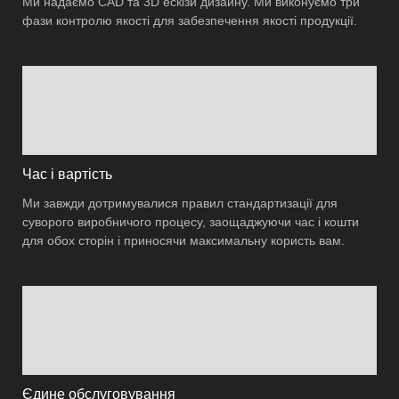
Ми надаємо CAD та 3D ескізи дизайну. Ми виконуємо три
фази контролю якості для забезпечення якості продукції.
Час і вартість
Ми завжди дотримувалися правил стандартизації для
суворого виробничого процесу, заощаджуючи час і кошти
для обох сторін і приносячи максимальну користь вам.
Єдине обслуговування