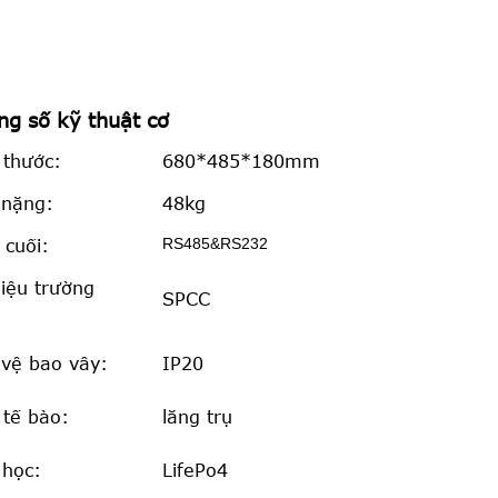
ng số kỹ thuật cơ
 thước:
680*485*180mm
 nặng:
48kg
RS485&RS232
 cuối:
liệu trường
SPCC
:
vệ bao vây:
IP20
 tế bào:
lăng trụ
 học:
LifePo4