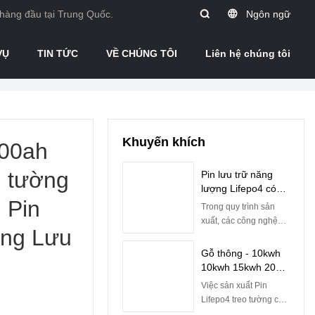
 hàng đầu tại Trung Quốc.
Ngôn ngữ
VỤ
TIN TỨC
VỀ CHÚNG TÔI
Liên hệ chúng tôi
Khuyến khích
100ah
 tường
Pin lưu trữ năng
lượng Lifepo4 có
 Pin
thể xếp chồng lên
Trong quy trình sản
nhau powerwall
xuất, các công nghệ
ợng Lưu
10kwh 20kwh
được áp dụng để đảm
100ah 200ah Giá
bảo quy trình diễn ra
Gỗ thông - 10kwh
trưng bày Pin
suôn sẻ và hiệu quả.
10kwh 15kwh 20
Lithium xếp chồng
Phạm vi ứng dụng của
Kwh Pin Lifepo4
Việc sản xuất Pin
lên nhau
nó rất rộng. Trong
treo tường có thể
Lifepo4 treo tường có
(các) trường ứng dụng
xếp chồng lên nhau
thể xếp chồng lên