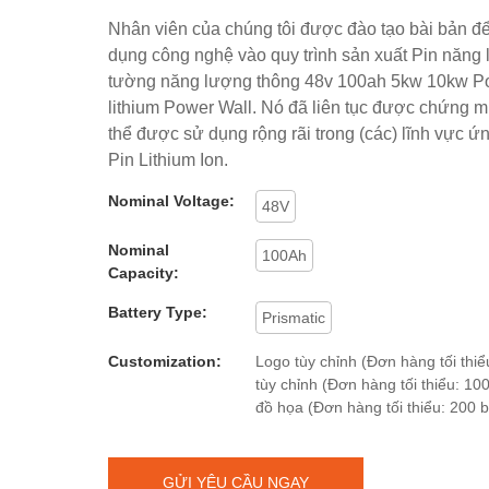
Nhân viên của chúng tôi được đào tạo bài bản đ
dụng công nghệ vào quy trình sản xuất Pin năng
tường năng lượng thông 48v 100ah 5kw 10kw P
lithium Power Wall. Nó đã liên tục được chứng m
thể được sử dụng rộng rãi trong (các) lĩnh vực 
Pin Lithium Ion.
Nominal Voltage:
48V
Nominal
100Ah
Capacity:
Battery Type:
Prismatic
Customization:
Logo tùy chỉnh (Đơn hàng tối thiểu
tùy chỉnh (Đơn hàng tối thiểu: 100
đồ họa (Đơn hàng tối thiểu: 200 
GỬI YÊU CẦU NGAY