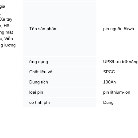
gia
,
Xe tay
n, Hệ
Tên sản phẩm
pin nguồn 5kwh
ợng mặt
c, Viễn
ng lượng
ứng dụng
UPS/Lưu trữ năn
Chất liệu vỏ
SPCC
Dung tích
100Ah
loại pin
pin lithium-ion
có tính phí
Đúng