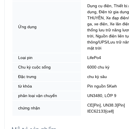
Dụng cụ điện, Thiết bị 
dụng, Điện tử gia dụng
THUYỀN, Xe đạp điện/
ga, xe điện, Xe lăn điệ
Ứng dụng
thống lưu trữ năng lư
trời, Nguồn điện liên tụ
thông/UPS/Lưu trữ nă
mặt trời
Loại pin
LifePo4
Chu kỳ cuộc sống
6000 chu kỳ
Đặc trưng
chu kỳ sâu
từ khóa
Pin nguồn 5Kwh
phân loại vận chuyển
UN3480, LỚP 9
CE[Pin], UN38.3[Pin]
chứng nhận
IEC62133[cell]