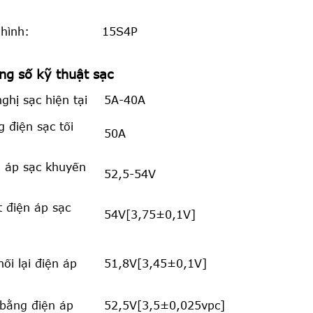
hình:
15S4P
ng số kỹ thuật sạc
ghị sạc hiện tại
5A-40A
 điện sạc tối
50A
n áp sạc khuyến
52,5-54V
 điện áp sạc
54V[3,75±0,1V]
nối lại điện áp
51,8V[3,45±0,1V]
bằng điện áp
52,5V[3,5±0,025vpc]