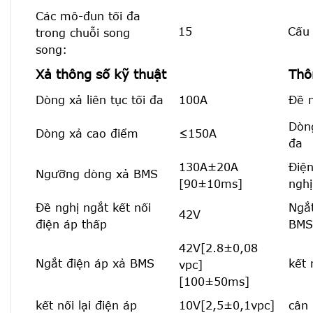
Các mô-đun tối đa
15
Cấu 
trong chuỗi song
song:
Xả thông số kỹ thuật
Thô
Dòng xả liên tục tối đa
100A
Đề n
Dòng
Dòng xả cao điểm
≤150A
đa
130A±20A
Điệ
Ngưỡng dòng xả BMS
[90±10ms]
nghị
Đề nghị ngắt kết nối
Ngắt
42V
điện áp thấp
BMS
42V[2.8±0,08
Ngắt điện áp xả BMS
kết 
vpc]
[100±50ms]
kết nối lại điện áp
10V[2,5±0,1vpc]
cân 