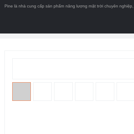
Pine là nhà cung cấp sản phẩm năng lượng mặt trời chuyên nghiệp, 
Trang chủ
>
CÁC SẢN PHẨM
>
Pin cuộc sống Po4
>
Tường năng lượ