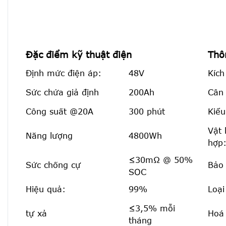
Đặc điểm kỹ thuật điện
Thô
Định mức điện áp:
48V
Kích
Sức chứa giả định
200Ah
Cân
Công suất @20A
300 phút
Kiểu
Vật 
Năng lượng
4800Wh
hợp
≤30mΩ @ 50%
Sức chống cự
Bảo 
SOC
Hiệu quả:
99%
Loại
≤3,5% mỗi
tự xả
Hoá
tháng