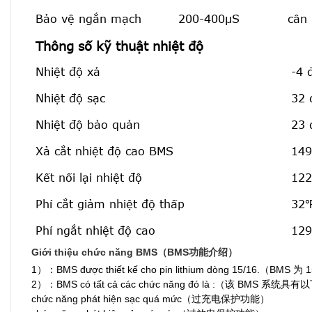
Bảo vệ ngắn mạch
200-400μS
cân 
Thông số kỹ thuật nhiệt độ
Nhiệt độ xả
-4 
Nhiệt độ sạc
32 
Nhiệt độ bảo quản
23 
Xả cắt nhiệt độ cao BMS
149
Kết nối lại nhiệt độ
122
Phí cắt giảm nhiệt độ thấp
32℉
Phí ngắt nhiệt độ cao
129
Giới thiệu chức năng BMS（BMS功能介绍）
1）：BMS được thiết kế cho pin lithium dòng 15/16.（B
2）：BMS có tất cả các chức năng đó là :（该 BMS 系
chức năng phát hiện sạc quá mức（过充电保护功能）