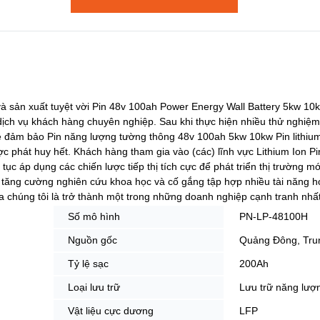
và sản xuất tuyệt vời Pin 48v 100ah Power Energy Wall Battery 5kw 10
ịch vụ khách hàng chuyên nghiệp. Sau khi thực hiện nhiều thử nghiệm
ệ đảm bảo Pin năng lượng tường thông 48v 100ah 5kw 10kw Pin lithiu
c phát huy hết. Khách hàng tham gia vào (các) lĩnh vực Lithium Ion Pi
c áp dụng các chiến lược tiếp thị tích cực để phát triển thị trường mới
tăng cường nghiên cứu khoa học và cố gắng tập hợp nhiều tài năng h
chúng tôi là trở thành một trong những doanh nghiệp cạnh tranh nhất 
Số mô hình
PN-LP-48100H
Nguồn gốc
Quảng Đông, Tru
Tỷ lệ sạc
200Ah
Loại lưu trữ
Lưu trữ năng lượ
Vật liệu cực dương
LFP