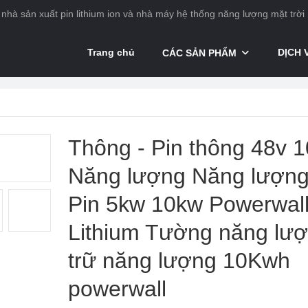
nhà sản xuất pin lithium ion và nhà máy hệ thống năng lượng mặt trời
Trang chủ
DỊCH 
CÁC SẢN PHẨM
ng lithium
Thông - Pin thông 48v 
Năng lượng Năng lượng
Pin 5kw 10kw Powerwall
Lithium Tường năng lư
trữ năng lượng 10Kwh
powerwall