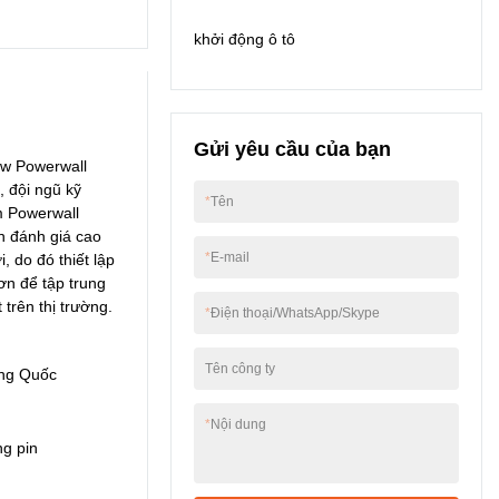
khởi động ô tô
Gửi yêu cầu của bạn
kw Powerwall
, đội ngũ kỹ
*
Tên
m Powerwall
n đánh giá cao
*
E-mail
, do đó thiết lập
ơn để tập trung
trên thị trường.
*
Điện thoại/WhatsApp/Skype
Tên công ty
ng Quốc
*
Nội dung
ng pin