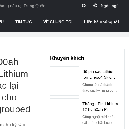
 hàng đầu tại Trung Quốc.
Ngôn ngữ
VỤ
TIN TỨC
VỀ CHÚNG TÔI
Liên hệ chúng tôi
Khuyến khích
100ah
Lithium
Bộ pin sạc Lithium
Ion Lifepo4 5kw
c lại
10kw 48 Volt có tích
Chúng tôi đã thành
hợp BMS | Pine
thạo các kỹ năng của
 cho
quy trình sản xuất Pin
năng lượng mặt trời
Thông - Pin Lithium
grouped
giá rẻ 5kw 10kw
12.8v 50ah Pin
Lifepo4 Bộ pin sạc
Lifepo4 Cho Pin
Công nghệ mới nhất
Lithium Ion 48v 50ah
Thay Thế Axit Chì
cải thiện chất lượng
m chu kỳ sâu
có tích hợp Bms. Nhờ
12v 50ah Pin 12V
của Pin lithium 12,8v