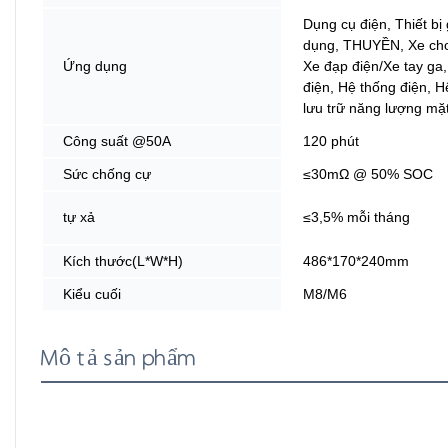
Dụng cụ điện, Thiết bị 
dụng, THUYỀN, Xe chơ
Ứng dụng
Xe đạp điện/Xe tay ga,
điện, Hệ thống điện, H
lưu trữ năng lượng mặt
Công suất @50A
120 phút
Sức chống cự
≤30mΩ @ 50% SOC
tự xả
≤3,5% mỗi tháng
Kích thước(L*W*H)
486*170*240mm
Kiểu cuối
M8/M6
Mô tả sản phẩm