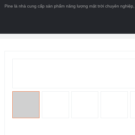
Pine là nhà cung cấp sản phẩm năng lượng mặt trời chuyên nghiệp, 
Trang chủ
>
CÁC SẢN PHẨM
>
Pin cuộc sống Po4
>
Pin Lithium Ion