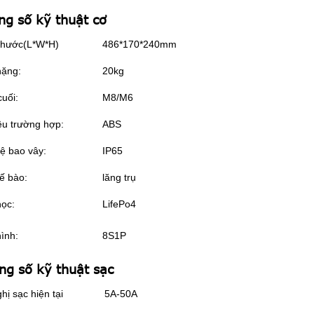
ng số kỹ thuật cơ
thước(L*W*H)
486*170*240mm
nặng:
20kg
cuối:
M8/M6
iệu trường hợp:
ABS
ệ bao vây:
IP65
tế bào:
lăng trụ
ọc:
LifePo4
ình:
8S1P
ng số kỹ thuật sạc
hị sạc hiện tại
5A-50A