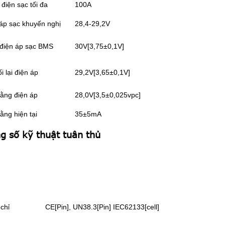
điện sạc tối đa
100A
áp sạc khuyến nghị
28,4-29,2V
 điện áp sạc BMS
30V[3,75±0,1V]
ối lại điện áp
29,2V[3,65±0,1V]
ằng điện áp
28,0V[3,5±0,025vpc]
ằng hiện tại
35±5mA
g số kỹ thuật tuân thủ
chỉ
CE[Pin], UN38.3[Pin] IEC62133[cell]