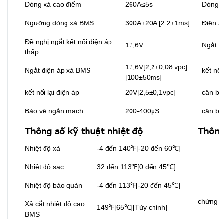
Dòng xả cao điểm
260A≤5s
Dòng 
Ngưỡng dòng xả BMS
300A±20A [2.2±1ms]
Điện 
Đề nghị ngắt kết nối điện áp
17,6V
Ngắt
thấp
17,6V[2,2±0,08 vpc]
Ngắt điện áp xả BMS
kết n
[100±50ms]
kết nối lại điện áp
20V[2,5±0,1vpc]
cân b
Bảo vệ ngắn mạch
200-400μS
cân b
Thông số kỹ thuật nhiệt độ
Thôn
Nhiệt độ xả
-4 đến 140℉[-20 đến 60℃]
Nhiệt độ sạc
32 đến 113℉[0 đến 45℃]
Nhiệt độ bảo quản
-4 đến 113℉[-20 đến 45℃]
chứng 
Xả cắt nhiệt độ cao
149℉[65℃][Tùy chỉnh]
BMS