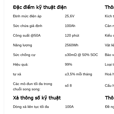
Đặc điểm kỹ thuật điện
Thô
Định mức điện áp
25,6V
Kích 
Sức chứa giả định
100Ah
Cân 
Công suất @50A
120 phút
Kiểu 
Năng lượng
2560Wh
Vật l
Sức chống cự
≤30mΩ @ 50% SOC
Bảo v
Hiệu quả:
99%
Loại 
tự xả
≤3,5% mỗi tháng
Hoá h
Các mô-đun tối đa trong
số 8
Cấu h
chuỗi song song:
Xả thông số kỹ thuật
Thô
Dòng xả liên tục tối đa
100A
Đề ng