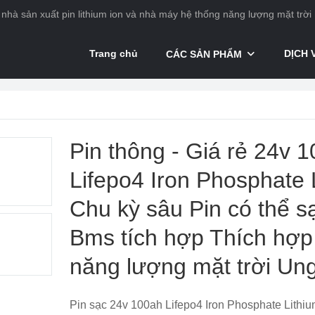
nhà sản xuất pin lithium ion và nhà máy hệ thống năng lượng mặt trời
Trang chủ
DỊCH 
CÁC SẢN PHẨM
Pin thông - Giá rẻ 24v 
Lifepo4 Iron Phosphate 
Chu kỳ sâu Pin có thể sạ
Bms tích hợp Thích hợp
năng lượng mặt trời Un
Pin sạc 24v 100ah Lifepo4 Iron Phosphate Lithiu