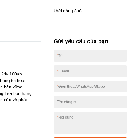
ích.
khởi động ô tô
Gửi yêu cầu của bạn
*
Tên
*
E-mail
c 24v 100ah
chúng tôi hoan
ển bền vững.
*
Điện thoại/WhatsApp/Skype
ạng lưới bán hàng
ên cứu và phát
Tên công ty
*
Nội dung