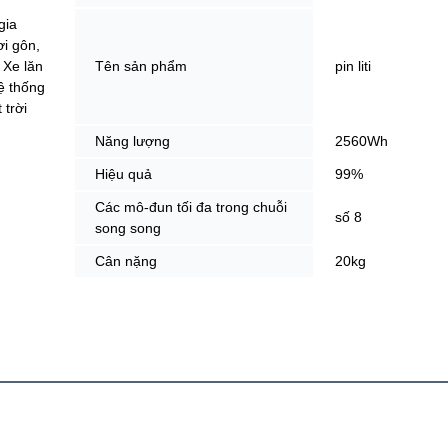
gia
i gôn,
 Xe lăn
Tên sản phẩm
pin liti
ệ thống
 trời
Năng lượng
2560Wh
Hiệu quả
99%
Các mô-đun tối đa trong chuỗi
số 8
song song
Cân nặng
20kg