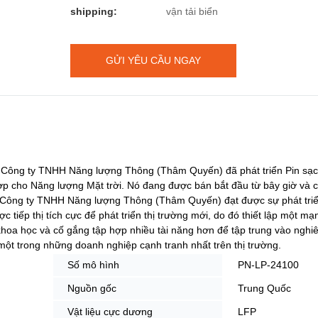
shipping:
vận tải biển
GỬI YÊU CẦU NGAY
, Công ty TNHH Năng lượng Thông (Thâm Quyến) đã phát triển Pin sạ
ợp cho Năng lượng Mặt trời. Nó đang được bán bắt đầu từ bây giờ và 
ể Công ty TNHH Năng lượng Thông (Thâm Quyến) đạt được sự phát tri
c tiếp thị tích cực để phát triển thị trường mới, do đó thiết lập một m
hoa học và cố gắng tập hợp nhiều tài năng hơn để tập trung vào nghi
một trong những doanh nghiệp cạnh tranh nhất trên thị trường.
Số mô hình
PN-LP-24100
Nguồn gốc
Trung Quốc
Vật liệu cực dương
LFP