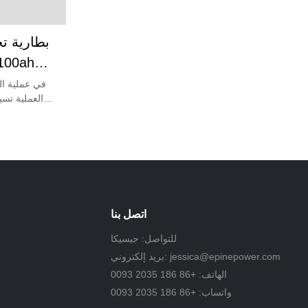
100ah
في عملية الت
العملية تسي
للغاية. في
العرض المكد
اتصل بنا
للتواصل: جيسيكا
jessica@epinepower.com
بريد إلكتروني:
الهاتف: +86 186 2035 0093
واتساب: +86 186 2035 0093