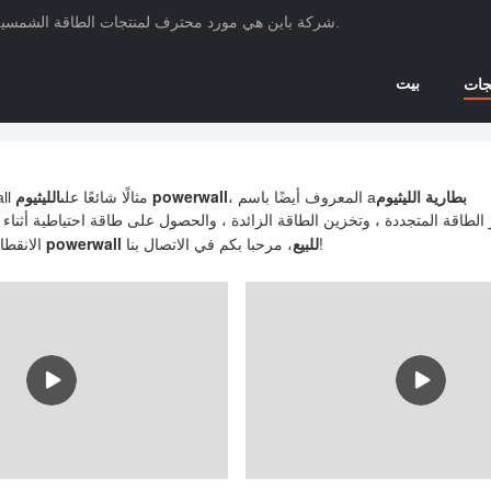
شركة باين هي مورد محترف لمنتجات الطاقة الشمسية، ومصنع لبطاريات الليثيوم أيون، ومصنع لأنظمة الطاقة الشمسية في الصين.
بيت
جات
powerwa
الليثيوم powerwall
، المعروف أيضًا باسم a
يعد Tesla Powerwall مثالًا شائعًا على
، مرحبا بكم في الاتصال بنا!
للبيع
الليثيوم powerwall
الانقط