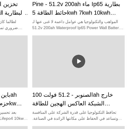
Pine - 51.2v 200ah ماء Ip65 بطارية
حائط الطاقة 5kwh 7kwh 10kwh
6000cycle خارج نظام تخزين الطاقة
المواهب والتكنولوجيا هي عوامل داعمة لا غنى عنها لـ
لطالما كان
51.2v 200ah Waterproof Ip65 Power Wall Battery
ضروري تمامً
على الشبكة 10Kwh powerwall
5kwh 7kwh 10kwh 6000cycle Off Grid Energy
Storage System ليتم الإشادة بها على نطاق واسع.
سوق.
y Packs
المصنعة لها 
بطاريات ليثيوم أيون ولها تأثير هائل عليها.
الصنوبر - 51.2 فولت 100ah خارج
الشبكة العاكس الهجين للطاقة
الشمسية Ess الطاقة الجدار المنزل
تخزي
تحافظ التكنولوجيا على قدرة الشركة على المنافسة
بعد تحسين 
وتساعد في الحفاظ على مكانتها الرائدة في الصناعة.
Lifepo4 بطارية ليثيوم 10Kwh
نحن نستخدم التكنولوجيا لتصنيع 51.2v 100ah Off Grid