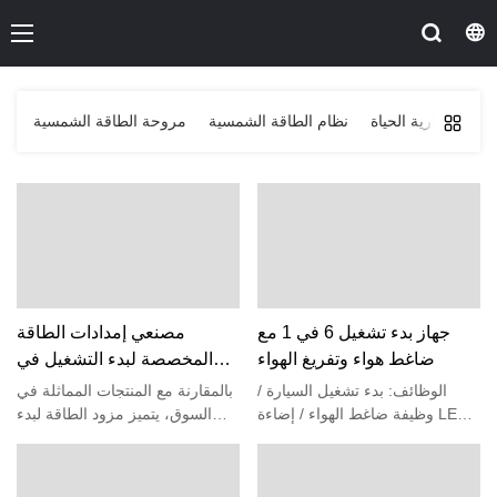
بطارية الحياة Po4
نظام الطاقة الشمسية
مروحة الطاقة الشمسية
جهاز بدء تشغيل 6 في 1 مع
مصنعي إمدادات الطاقة
ضاغط هواء وتفريغ الهواء
المخصصة لبدء التشغيل في
حالات الطوارئ | الصنوبر
الوظائف: بدء تشغيل السيارة /
بالمقارنة مع المنتجات المماثلة في
وظيفة ضاغط الهواء / إضاءة LED /
السوق، يتميز مزود الطاقة لبدء
مخرج USB / مخرج تيار مستمر
التشغيل في حالات الطوارئ بمزايا
لسجائر السيارة 12 فولت / مخرج
استثنائية من حيث الأداء والجودة
PD65W
والمظهر، ويحظى بسمعة طيبة في