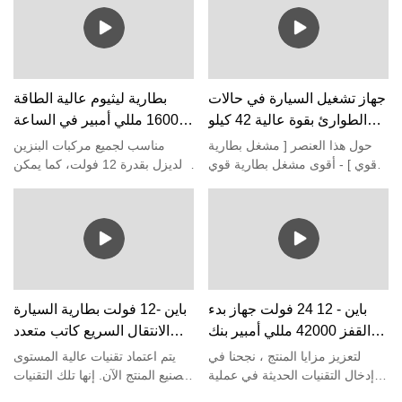
الكهربائية الحماية: حماية الاختصار،
حماية الشحن الزائد، حماية التفريغ
الزائد يدعم الشحن السريع PD65
جهاز تشغيل السيارة في حالات
بطارية ليثيوم عالية الطاقة
الطوارئ بقوة عالية 42 كيلو
16000 مللي أمبير في الساعة
وات 1120 كيلو وات - خشب
مع ضاغط هواء متعدد الوظائف
حول هذا العنصر [ مشغل بطارية
مناسب لجميع مركبات البنزين
الصنوبر
للسيارات في حالات الطوارئ
قوي ] - أقوى مشغل بطارية قوي
والديزل بقدرة 12 فولت، كما يمكن
من Pine بقوة 12 و24 فولت مع
أن يعمل كبنك طاقة لشحن جهازك
أمبير تشغيل ذروة 3000 أمبير
الكهربائي مثل الهاتف المحمول
(لجميع محركات الغاز / الديزل)؛
ومروحة USB وما إلى ذلك. وظيفة
يمكنه التعرف تلقائيًا على سيارات
الشعلة ووظيفة SOS، إنه خيارك
12 فولت و24 فولت وتبديل جهد
الأفضل على الطريق.
البدء؛ ما يصل إلى 40 تشغيل قفزة
بشحنة واحدة [ ابدأ تشغيل السيارة
باين - 12 24 فولت جهاز بدء
باين -12 فولت بطارية السيارة
الميتة بنسبة 100% ] - يمكنك اختيار
القفز 42000 مللي أمبير بنك
الانتقال السريع كاتب متعدد
الوقت لبدء تشغيل السيارة الميتة
الطاقة المحمول أداة الطوارئ
الوظائف الطوارئ الانتقال
تمامًا دون الاعتماد على أي شخص.
لتعزيز مزايا المنتج ، نجحنا في
يتم اعتماد تقنيات عالية المستوى
سيكون جهاز بدء تشغيل السيارة
معزز بطارية السيارة لبدء
كاتب عالية الطاقة 10000
إدخال التقنيات الحديثة في عملية
لتصنيع المنتج الآن. إنها تلك التقنيات
MONSTER تأمينًا رخيصًا في حالة
التصنيع لـ 12 24 Volt Jump
التي تساهم في تصنيع منتجات عالية
تشغيل الشاحنة الثقيلة
مللي أمبير المحمولة شاحن