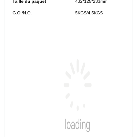
Taille du paquet
432*125*233mm
G.O./N.O.
5KGS/4.5KGS