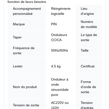
fonction de leurs besoins.
Accompagnement
Réingénierie
Lieu
personnalisé
logicielle
d'origine
Numéro
Marque
PIN
de modèle
Onduleurs
Le type de
Taper
CC/CA
sortie
Fréquence de
50Hz/60Hz
Taille
sortie
Lester
4,5 kg
Certificat
Onduleur à
Forme
onde
Nom du produit
d'onde de
sinusoïdale
sortie
pure
AC220V ou
Tension
Tension de sortie
110V
d'entrée