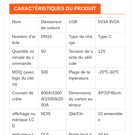
CARACTÉRISTIQUES DU PRODUIT
Nom
Démarreur
USB
5V3A 9V2A
de voiture
Numéro d'ar
DN16
Type de cha
Type C
ticle
rge
Quantité mi
50
Tension de s
12V
nimale de c
ortie du véhi
ommande
cule
MOQ (avec
500
Plage de te
-20℃-60℃
logo du clie
mpérature
nt)
Courant de
800A/1000
Dimensions
49*33*46cm
crête
A/1500A/20
du carton ex
00A
térieur
affichage nu
NON
Qté/Ctn
10 ensemble
mérique LC
s
D
indicateur L
OUI
Poids brut d
18 kg