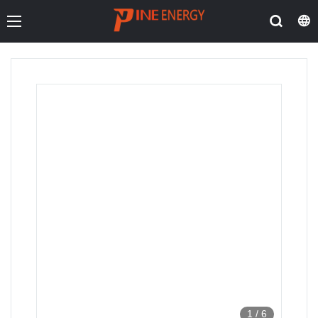
1
/
6