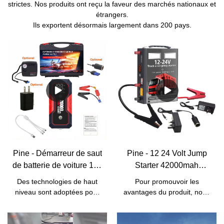
strictes. Nos produits ont reçu la faveur des marchés nationaux et
étrangers.
Ils exportent désormais largement dans 200 pays.
Pine - Démarreur de saut
Pine - 12 24 Volt Jump
de batterie de voiture 12v
Starter 42000mah
Démarreur de saut
Portable Power Bank
Des technologies de haut
Pour promouvoir les
d'urgence multifonction
Emergency Tool Battery
niveau sont adoptées pour
avantages du produit, nous
Banque haute puissance
Booster Car Jump Starter
fabriquer le produit
avons introduit avec succès
10000mah Chargeur de
maintenant. Ce sont ces
des technologies modernes
Pour Heavy Duty Truck
technologies qui contribuent
dans le processus de