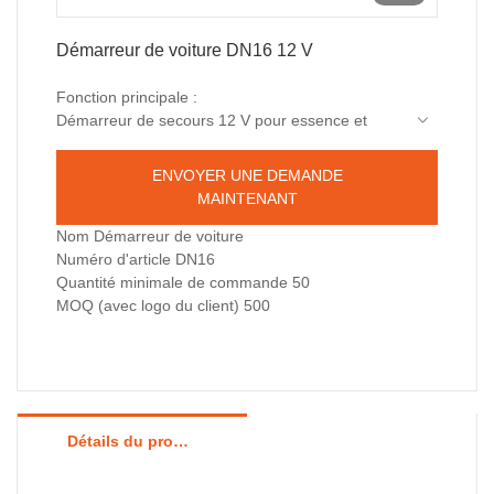
Démarreur de voiture DN16 12 V
Fonction principale :
Démarreur de secours 12 V pour essence et
diesel
Éclairage d'urgence à LED : lumière, flash SOS
ENVOYER UNE DEMANDE
(lumière rouge et bleue)
MAINTENANT
Comme banque d'alimentation pour charger un
appareil électrique
Nom Démarreur de voiture
Protection : protection contre les courts-circuits,
Numéro d'article DN16
protection contre les surcharges, protection
Quantité minimale de commande 50
contre les décharges excessives
Avec écran d'affichage couleur
MOQ (avec logo du client) 500
Détails du produit