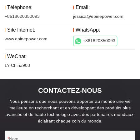
Téléphone:
Email:
+8618620350093
jessica@epinepower.com
Site Internet:
WhatsApp:
www.epinepower.com
+861820350093
WeChat:
LY-China903
CONTACTEZ-NOUS
Nous pensons que nous pouvons apporter au monde une vie
meilleure en recherchant et en développant des produits plus
avancés et de haute technologie avec des partenaires mondiaux,
éclairant chaque coin du monde.
Nom