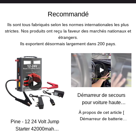
Recommandé
Ils sont tous fabriqués selon les normes internationales les plus
strictes. Nos produits ont reçu la faveur des marchés nationaux et
étrangers.
Ils exportent désormais largement dans 200 pays.
Démarreur de secours
pour voiture haute
puissance 42 kW 1 120
À propos de cet article [
kW - Pin
Démarreur de batterie
Pine - 12 24 Volt Jump
puissant ] - Le démarreur
Starter 42000mah
de secours 12 et 24 volts le