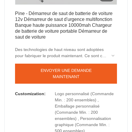
Pine - Démarreur de saut de batterie de voiture
12v Démarreur de saut d'urgence multifonction
Banque haute puissance 10000mah Chargeur
de batterie de voiture portable Démarreur de
saut de voiture
Des technologies de haut niveau sont adoptées
pour fabriquer le produit maintenant. Ce sont ces
technologies qui contribuent à la fabrication de
produits de haute qualité et multifonctionnels.
ENVOYER UNE DEMANDE
Dans le(s) domaine(s) d'application de Jump
MAINTENANT
Starter, le chargeur de batterie de voiture
portable 10000mah est couramment vu et
largement utilisé.
Customization:
Logo personnalisé (Commande
Min. : 200 ensembles) ,
Emballage personnalisé
(Commande Min. : 200
ensembles) , Personnalisation
graphique (Commande Min. :
500 ensembles)