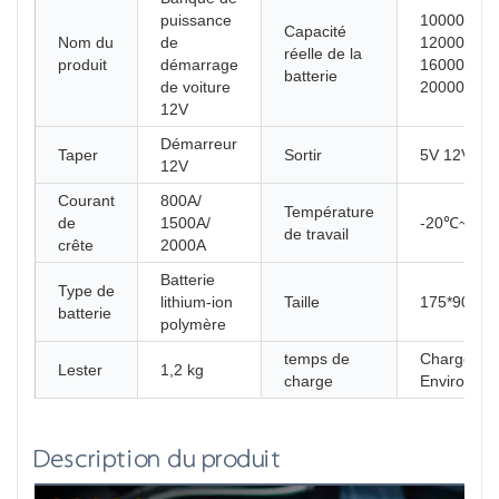
puissance
10000mAh 
Capacité
Nom du
de
12000mAh 
réelle de la
produit
démarrage
16000mAh
batterie
de voiture
20000mAh
12V
Démarreur
Taper
Sortir
5V 12V
12V
Courant
800A/
Température
de
1500A/
-20℃~80
de travail
crête
2000A
Batterie
Type de
lithium-ion
Taille
175*90*3
batterie
polymère
temps de
Chargeur 5
Lester
1,2 kg
charge
Environ 5h
Description du produit