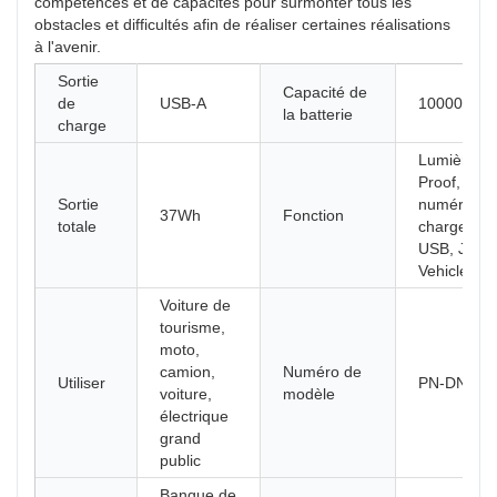
compétences et de capacités pour surmonter tous les
obstacles et difficultés afin de réaliser certaines réalisations
à l'avenir.
Sortie
Capacité de
de
USB-A
10000mAh
la batterie
charge
Lumière L
Proof, écr
Sortie
numérique
37Wh
Fonction
totale
chargement
USB, Jump 
Vehicles
Voiture de
tourisme,
moto,
camion,
Numéro de
Utiliser
PN-DN13
voiture,
modèle
électrique
grand
public
Banque de