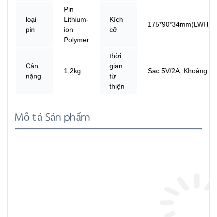
Pin
loại
Lithium-
Kích
175*90*34mm(LWH)
pin
ion
cỡ
Polymer
thời
Cân
gian
1,2kg
Sạc 5V/2A: Khoảng 5h
nặng
từ
thiện
Mô tả Sản phẩm