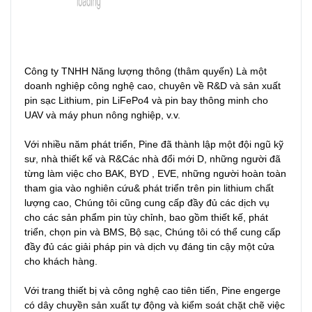
Công ty TNHH Năng lượng thông (thâm quyến) Là một 
doanh nghiệp công nghệ cao, chuyên về R&D và sản xuất 
pin sạc Lithium, pin LiFePo4 và pin bay thông minh cho 
UAV và máy phun nông nghiệp, v.v.

Với nhiều năm phát triển, Pine đã thành lập một đội ngũ kỹ 
sư, nhà thiết kế và R&Các nhà đổi mới D, những người đã 
từng làm việc cho BAK, BYD , EVE, những người hoàn toàn 
tham gia vào nghiên cứu& phát triển trên pin lithium chất 
lượng cao, Chúng tôi cũng cung cấp đầy đủ các dịch vụ 
cho các sản phẩm pin tùy chỉnh, bao gồm thiết kế, phát 
triển, chọn pin và BMS, Bộ sạc, Chúng tôi có thể cung cấp 
đầy đủ các giải pháp pin và dịch vụ đáng tin cậy một cửa 
cho khách hàng.

Với trang thiết bị và công nghệ cao tiên tiến, Pine engerge 
có dây chuyền sản xuất tự động và kiểm soát chặt chẽ việc 