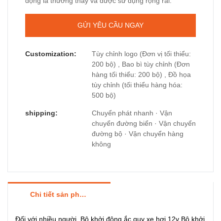
động là thường thấy và được sử dụng rộng rãi.
GỬI YÊU CẦU NGAY
Customization:
Tùy chỉnh logo (Đơn vị tối thiểu:
200 bộ) , Bao bì tùy chỉnh (Đơn
hàng tối thiểu: 200 bộ) , Đồ họa
tùy chỉnh (tối thiểu hàng hóa:
500 bộ)
shipping:
Chuyển phát nhanh · Vận
chuyển đường biển · Vận chuyển
đường bộ · Vận chuyển hàng
không
Chi tiết sản phẩm
Đối với nhiều người, Bộ khởi động ắc quy xe hơi 12v Bộ khởi