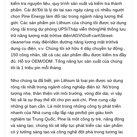
kiểm tra nguyên liệu, quy trình sản xuất và kiểm tra thành 
phẩm. Cái đó'Đó là lý do tại sao ngày càng có nhiều người 
chọn Pine Energy làm đối tác trong ngành năng lượng thế 
giới. Các sản phẩm pin Lithium của chúng tôi được sử dụng 
rộng rãi trong dự phòng UPS\Tháp viễn thông\Hệ thống lưu 
trữ năng lượng mặt trời\xe điện\AGV\Golf-cart\Street-
cleaner\xe máy điện\đèn đường năng lượng mặt trời\và 
dụng cụ điện, v.v. Chúng tôi sở hữu 4 dây chuyền tự động , 
150 công nhân, tất cả các sản phẩm đều được kiểm tra đầy 
đủ. Hỗ trợ OEM/ODM. Tổng năng lực sản xuất của chúng 
tôi là 1 triệu pin mỗi tháng.

Như chúng ta đã biết, pin Lithium là loại pin được sử dụng 
rộng rãi nhất trong ngành công nghiệp điện tử. Nó'trọng 
lượng nhẹ, thân thiện với môi trường, vòng đời dài, vì vậy 
Nó sẽ là sự thay thế tốt cho pin axit-chì, Pine cung cấp 
những gì bạn cần. Là một trong những công ty phát triển 
nhanh của Nhà cung cấp lắp ráp pin/bộ pin giàu kinh 
nghiệm tại Trung Quốc, Pine là một công ty trẻ, năng động 
và sáng tạo, chúng tôi sẽ tiếp tục phát triển các sản phẩm 
có ý tưởng sáng tạo và công nghệ đột phá trong tương lai.
