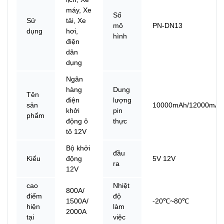
máy, Xe
Số
Sử
tải, Xe
mô
PN-DN13
dụng
hơi,
hình
điện
dân
dụng
Ngân
hàng
Dung
Tên
điện
lượng
sản
10000mAh/12000mAh
khởi
pin
phẩm
động ô
thực
tô 12V
Bộ khởi
đầu
Kiểu
động
5V 12V
ra
12V
cao
Nhiệt
800A/
điểm
độ
1500A/
-20℃~80℃
hiện
làm
2000A
tại
việc