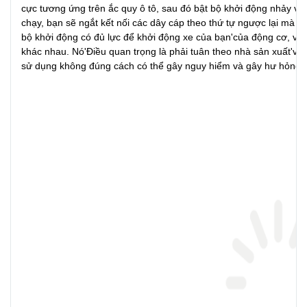
cực tương ứng trên ắc quy ô tô, sau đó bật bộ khởi động nhảy vọ
chạy, bạn sẽ ngắt kết nối các dây cáp theo thứ tự ngược lại mà c
bộ khởi động có đủ lực để khởi động xe của bạn'của động cơ, vì
khác nhau. Nó'Điều quan trọng là phải tuân theo nhà sản xuất'và 
sử dụng không đúng cách có thể gây nguy hiểm và gây hư hỏng c