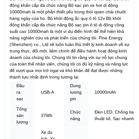
động khẩn cấp đa chức năng Bộ sạc pin xe hơi di động
10000mah là một phần thiết yếu trong thói quen chải chuốt
hàng ngày của họ. Bộ khởi động ắc quy ô tô 12v Bộ khởi
động khẩn cấp đa chức năng Bộ sạc pin ô tô di động công
suất cao 10000mah là một ví dụ điển hình để thể hiện khả
năng nghiên cứu và phát triển của chúng tôi. Pine Energy
(Shenzhen) co., Ltd sẽ luôn tuân thủ triết lý kinh doanh về sự
trung thực, đổi mới, liêm chính để điều hành hoạt động kinh
doanh của chúng tôi. Chúng tôi tin rằng với sự nỗ lực chung
của toàn thể nhân viên, chúng tôi có đủ kỹ năng và năng lực
để vượt qua mọi trở ngại và khó khăn để đạt được những
thành tựu nhất định trong tương lai.
Đầu
Dung
ra
USB-A
lượng
10000mAh
sạc
pin
Tổng
Chức
Đèn LED, Chống tia lử
sản
37Wh
năng
thuật số, Sạc nhanh U
lượng
Xe du
lịch, Xe