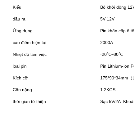
Kiểu
Bộ khởi động 12V
đầu ra
5V 12V
Ứng dụng
Pin khẩn cấp ô tô
cao điểm hiện tại
2000A
Nhiệt độ làm việc
-20℃~80℃
loại pin
Pin Lithium-ion Pol
Kích cỡ
175*90*34mm（L
Cân nặng
1.2KGS
thời gian từ thiện
Sạc 5V/2A: Khoảng