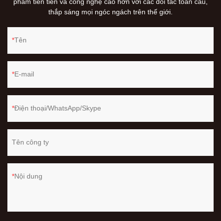
phẩm tiên tiến và công nghệ cao hơn với các đối tác toàn cầu,
thắp sáng mọi ngóc ngách trên thế giới.
Tên
E-mail
Điện thoại/WhatsApp/Skype
Tên công ty
Nội dung