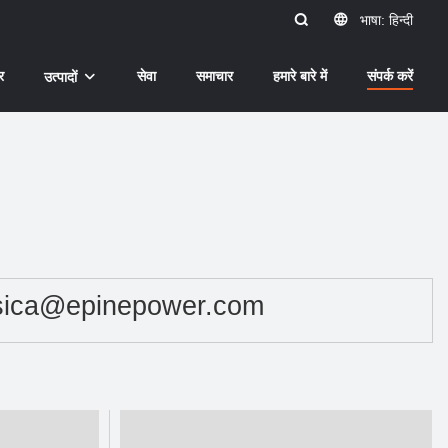
भाषा: हिन्दी
र
सेवा
समाचार
हमारे बारे में
संपर्क करें
उत्पादों
sica@epinepower.com