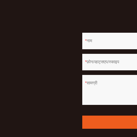
नाम
फ़ोन/व्हाट्सएप/स्काइप
सामग्री