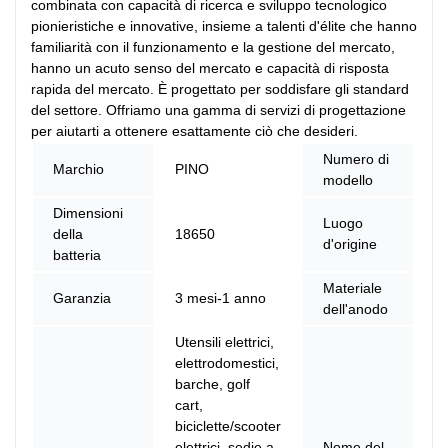
combinata con capacità di ricerca e sviluppo tecnologico
pionieristiche e innovative, insieme a talenti d'élite che hanno
familiarità con il funzionamento e la gestione del mercato,
hanno un acuto senso del mercato e capacità di risposta
rapida del mercato. È progettato per soddisfare gli standard
del settore. Offriamo una gamma di servizi di progettazione
per aiutarti a ottenere esattamente ciò che desideri.
Numero di
Marchio
PINO
P
modello
Dimensioni
Luogo
della
18650
C
d'origine
batteria
Materiale
Garanzia
3 mesi-1 anno
L
dell'anodo
Utensili elettrici,
elettrodomestici,
barche, golf
cart,
biciclette/scooter
elettrici, sedie a
Nome del