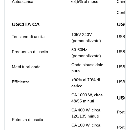
Autoscarica
≤3,5% al ​​mese
Chimic
Config
USCITA CA
USCI
105V-240V
Tensione di uscita
USB 1
(personalizzato)
50-60Hz
Frequenza di uscita
USB 2
(personalizzato)
Onda sinusoidale
Metti fuori onda
USB-C
pura
>90% al 70% di
Efficienza
USB-C
carico
CA 1000 W, circa
USCI
48/55 minuti
CA 400 W, circa
Porta 
120/135 minuti
Potenza di uscita
CA 100 W, circa
Porta a