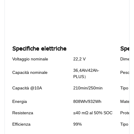
Specifiche elettriche
Spec
Voltaggio nominale
22,2 V
Dimensi
36,4Ah/42Ah-
Capacità nominale
Peso
PLUS）
Capacità @10A
210min/250min
Tipo te
Energia
808Wh/932Wh
Materi
Resistenza
≤40 mΩ al 50% SOC
Protezi
Efficienza
99%
Tipo di