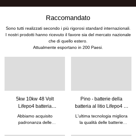
Raccomandato
Sono tutti realizzati secondo i più rigorosi standard internazionali.
I nostri prodotti hanno ricevuto il favore sia del mercato nazionale
che di quello estero.
Attualmente esportano in 200 Paesi.
5kw 10kw 48 Volt
Pino - batterie della
Lifepo4 batteria
batteria al litio Lifepo4 di
ricaricabile agli ioni di
12.8v 50ah per la
Abbiamo acquisito
L'ultima tecnologia migliora
litio con BMS integrato |
batteria al piombo della
padronanza delle
la qualità delle batterie
Pino
sostituzione della
competenze del processo di
Lifepo4 della batteria al litio
produzione della batteria a
batteria 12v 50ah 12V
da 12,8 V 50 Ah per la