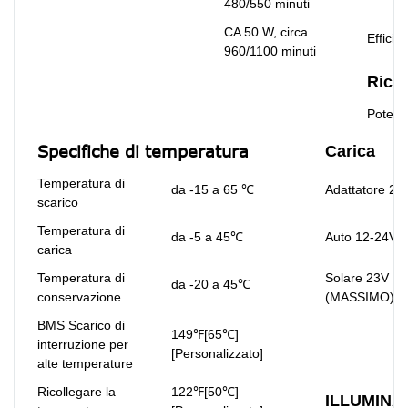
480/550 minuti
CA 50 W, circa
Efficie
960/1100 minuti
Ricar
Potenza
Specifiche di temperatura
Carica
Temperatura di
da -15 a 65 ℃
Adattatore 25
scarico
Temperatura di
da -5 a 45℃
Auto 12-24V 
carica
Temperatura di
Solare 23V 10
da -20 a 45℃
conservazione
(MASSIMO)
BMS Scarico di
149℉[65℃]
interruzione per
[Personalizzato]
alte temperature
Ricollegare la
122℉[50℃]
ILLUMINA