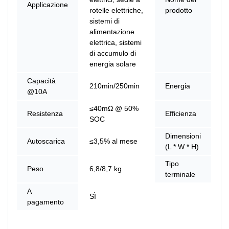
Applicazione
Ba
rotelle elettriche,
prodotto
sistemi di
alimentazione
elettrica, sistemi
di accumulo di
energia solare
Capacità
210min/250min
Energia
8
@10A
≤40mΩ @ 50%
Resistenza
Efficienza
9
SOC
Dimensioni
1
Autoscarica
≤3,5% al ​​mese
(L * W * H)
M
Tipo
A
Peso
6,8/8,7 kg
terminale
C
A
SÌ
pagamento