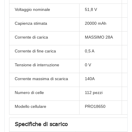
Voltaggio nominale
51,8 V
Di
Capienza stimata
20000 mAh
Pe
Corrente di carica
MASSIMO 28A
Ti
Corrente di fine carica
0,5 A
Ma
Tensione di interruzione
0 V
Pr
Corrente massima di scarica
140A
Ti
Numero di celle
112 pezzi
Ch
Modello cellulare
PRO18650
Co
Specifiche di scarico