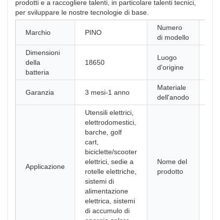
prodotti e a raccogliere talenti, in particolare talenti tecnici,
per sviluppare le nostre tecnologie di base.
Numero
PN
Marchio
PINO
di modello
20
Dimensioni
Luogo
della
18650
Cin
d'origine
batteria
Materiale
Garanzia
3 mesi-1 anno
LF
dell'anodo
Utensili elettrici,
elettrodomestici,
barche, golf
cart,
biciclette/scooter
Cel
elettrici, sedie a
Nome del
Applicazione
bat
rotelle elettriche,
prodotto
litio
sistemi di
alimentazione
elettrica, sistemi
di accumulo di