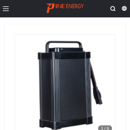
1
/
6