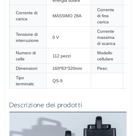
energia solare
Corrente
Corrente di
MASSIMO 28A
di fine
0,5
carica
carica
Corrente
Tensione di
0 V
massima
14
interruzione
di scarica
Numero di
Modello
112 pezzi
PR
celle
cellulare
Dimensioni:
169*83*320mm
Peso:
6,4
Tipo
QS-9
terminale:
Descrizione dei prodotti