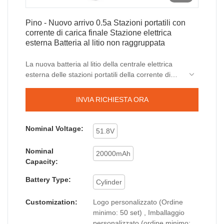
Pino - Nuovo arrivo 0.5a Stazioni portatili con
corrente di carica finale Stazione elettrica
esterna Batteria al litio non raggruppata
La nuova batteria al litio della centrale elettrica
esterna delle stazioni portatili della corrente di
carica finale di arrivo 0.5a è fatta delle materie
prime qualificate e facili da elaborare.
INVIA RICHIESTA ORA
Combinando tutte le grandi prestazioni di questi
materiali, il pino è stabile e durevole nell'uso. È
una combinazione perfetta di ogni perfezione ed
Nominal Voltage:
51.8V
è destinato a creare vantaggi per i clienti.
Nominal
20000mAh
Capacity:
Battery Type:
Cylinder
Customization:
Logo personalizzato (Ordine
minimo: 50 set) , Imballaggio
personalizzato (ordine minimo: