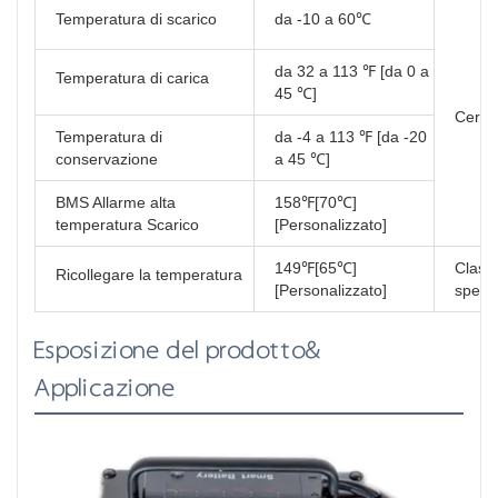
Temperatura di scarico
da -10 a 60℃
da 32 a 113 ℉ [da 0 a
Temperatura di carica
45 ℃]
Certif
Temperatura di
da -4 a 113 ℉ [da -20
conservazione
a 45 ℃]
BMS Allarme alta
158℉[70℃]
temperatura Scarico
[Personalizzato]
149℉[65℃]
Classi
Ricollegare la temperatura
[Personalizzato]
spedi
Esposizione del prodotto&
Applicazione