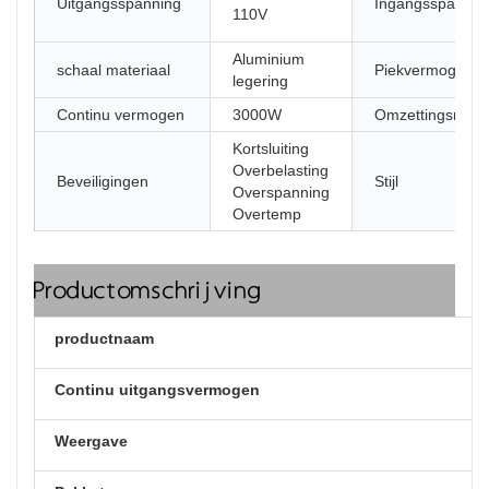
Uitgangsspanning
Ingangsspannin
110V
Aluminium
schaal materiaal
Piekvermogen
legering
Continu vermogen
3000W
Omzettingsrend
Kortsluiting
Overbelasting
Beveiligingen
Stijl
Overspanning
Overtemp
Productomschrijving
productnaam
Continu uitgangsvermogen
Weergave