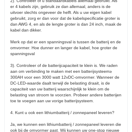
2). Controleer of u standaardkabels allemaal gebruikt. Als 
er 4 kabels zijn, gebruik ze dan allemaal, anders is de 
uitvoer slechts ongeveer de helft. Als u uw eigen kabel 
gebruikt, zorg er dan voor dat de kabelspecificatie groter is 
dan AWG 4, en als de lengte groter is dan 24 inch, maak de 
kabel dan dikker.

Merk op dat er een spanningsval is tussen de batterij en de 
omvormer. Hoe dunner en langer de kabel, hoe groter de 
spanningsval

3). Controleer of de batterijcapaciteit te klein is. We raden 
aan om verbinding te maken met een batterijsysteem≥ 
300AH voor een 3000 watt 12vDC-omvormer. Wanneer de 
DC-LED-waarde daalt terwijl de belasting draait, is de 
capaciteit van uw batterij waarschijnlijk te klein om de 
belasting van stroom te voorzien. Probeer andere batterijen 
toe te voegen aan uw vorige batterijsysteem.

4. Kunt u ook een lithiumbatterij / zonnepaneel leveren?

Ja, we kunnen een lithiumbatterij / zonnepaneel leveren die 
ook bij de omvormer past. Wij kunnen uw one-stop nieuwe 