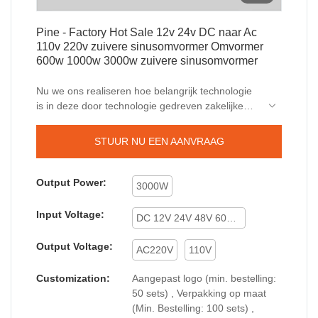
Pine - Factory Hot Sale 12v 24v DC naar Ac
110v 220v zuivere sinusomvormer Omvormer
600w 1000w 3000w zuivere sinusomvormer
Nu we ons realiseren hoe belangrijk technologie
is in deze door technologie gedreven zakelijke
samenleving, hebben we enkele innovaties en
verbeteringen aangebracht in onze momenteel
STUUR NU EEN AANVRAAG
gebruikte technologieën. Geavanceerde
technologieën worden nu in ons bedrijf toegepast
in het productieproces. Met die bewezen
Output Power:
3000W
voordelen heeft Factory Hot Sale 12v 24v Dc
naar Ac 110v 220v Pure Sine Wave Inverter
Input Voltage:
DC 12V 24V 48V 60V 72V
Power Inverter 600w 1000w 3000w een grote
populariteit gekregen op het gebied (en) van
Output Voltage:
AC220V
110V
Factory Hot Verkoop 12v 24v gelijkstroom naar ac
110v 220v zuivere sinusomvormer Omvormer
Customization:
Aangepast logo (min. bestelling:
600w 1000w 3000w.
50 sets) , Verpakking op maat
(Min. Bestelling: 100 sets) ,