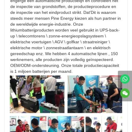
engerge een automatische productielijn en controleert het 
de inspectie van grondstoffen, de productieprocedure en 
de inspectie van het eindproduct strikt. Dat'Dit is waarom 
steeds meer mensen Pine Energy kiezen als hun partner in 
de wereldwijde energie-industrie. Onze 
lithiumbatterijproducten worden veel gebruikt in UPS-back-
up \ telecomtorens \ zonne-energieopslagsysteem \ 
elektrische voertuigen \ AGV \ golfkar \ straatreiniger \ 
elektrische motor \ zonnestraatlantaarn \ en elektrisch 
gereedschap enz. We hebben 4 automatische lijnen , 150 
werknemers, alle producten zijn volledig geïnspecteerd. 
OEM/ODM-ondersteuning. Onze totale productiecapaciteit 
is 1 miljoen batterijen per maand.