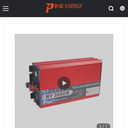
1
/
7