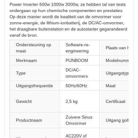
Power Inverter 600w 1000w 3000w, ze hebben tal van tests
ondergaan op hun chemische componenten en prestaties.
Op deze manier wordt de kwaliteit van de omvormer voor
zonne-energie, de lithium-ionbatterij, de DC/AC-omvormer,
het draagbare buitenstation en de autostarter gegarandeerd
vanaf de bron.
Ondersteuning op
Software-re-
Plaats van herk
maat
engineering
Merknaam
PIJNBOOM
Modelnummer
DC/AC-
Type
Uitgangstype
omvormers
Uitgangsfrequentie
50Hz/60Hz
Maat
Gewicht
2,5 kg
Certificaat
Zuivere Sinus
Productnaam
Uitgang golfvor
Omvormer
AC220V of