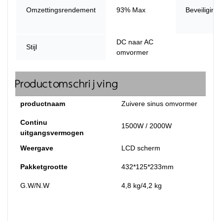
Omzettingsrendement
93% Max
Beveiliging
DC naar AC
Stijl
omvormer
Productomschrijving
productnaam
Zuivere sinus omvormer
Continu
1500W / 2000W
uitgangsvermogen
Weergave
LCD scherm
Pakketgrootte
432*125*233mm
G.W/N.W
4,8 kg/4,2 kg