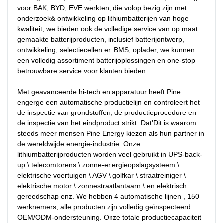
voor BAK, BYD, EVE werkten, die volop bezig zijn met 
onderzoek& ontwikkeling op lithiumbatterijen van hoge 
kwaliteit, we bieden ook de volledige service van op maat 
gemaakte batterijproducten, inclusief batterijontwerp, 
ontwikkeling, selectiecellen en BMS, oplader, we kunnen 
een volledig assortiment batterijoplossingen en one-stop 
betrouwbare service voor klanten bieden.

Met geavanceerde hi-tech en apparatuur heeft Pine 
engerge een automatische productielijn en controleert het 
de inspectie van grondstoffen, de productieprocedure en 
de inspectie van het eindproduct strikt. Dat'Dit is waarom 
steeds meer mensen Pine Energy kiezen als hun partner in 
de wereldwijde energie-industrie. Onze 
lithiumbatterijproducten worden veel gebruikt in UPS-back-
up \ telecomtorens \ zonne-energieopslagsysteem \ 
elektrische voertuigen \ AGV \ golfkar \ straatreiniger \ 
elektrische motor \ zonnestraatlantaarn \ en elektrisch 
gereedschap enz. We hebben 4 automatische lijnen , 150 
werknemers, alle producten zijn volledig geïnspecteerd. 
OEM/ODM-ondersteuning. Onze totale productiecapaciteit 