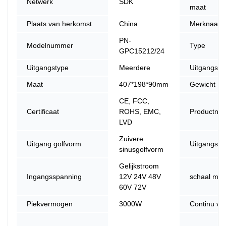
Netwerk
SDK
maat
Plaats van herkomst
China
Merknaam
PN-
Modelnummer
Type
GPC15212/24
Uitgangstype
Meerdere
Uitgangsfr
Maat
407*198*90mm
Gewicht
CE, FCC,
Certificaat
ROHS, EMC,
Productna
LVD
Zuivere
Uitgang golfvorm
Uitgangssp
sinusgolfvorm
Gelijkstroom
Ingangsspanning
12V 24V 48V
schaal mate
60V 72V
Piekvermogen
3000W
Continu v