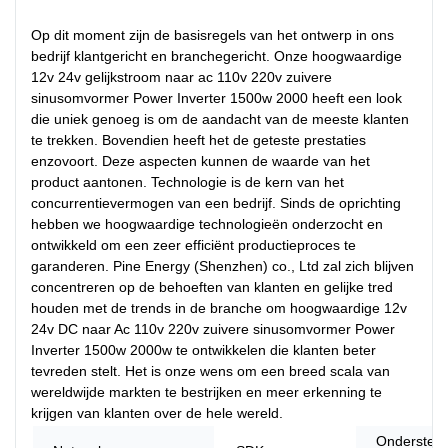
Op dit moment zijn de basisregels van het ontwerp in ons
bedrijf klantgericht en branchegericht. Onze hoogwaardige
12v 24v gelijkstroom naar ac 110v 220v zuivere
sinusomvormer Power Inverter 1500w 2000 heeft een look
die uniek genoeg is om de aandacht van de meeste klanten
te trekken. Bovendien heeft het de geteste prestaties
enzovoort. Deze aspecten kunnen de waarde van het
product aantonen. Technologie is de kern van het
concurrentievermogen van een bedrijf. Sinds de oprichting
hebben we hoogwaardige technologieën onderzocht en
ontwikkeld om een ​​zeer efficiënt productieproces te
garanderen. Pine Energy (Shenzhen) co., Ltd zal zich blijven
concentreren op de behoeften van klanten en gelijke tred
houden met de trends in de branche om hoogwaardige 12v
24v DC naar Ac 110v 220v zuivere sinusomvormer Power
Inverter 1500w 2000w te ontwikkelen die klanten beter
tevreden stelt. Het is onze wens om een ​​breed scala van
wereldwijde markten te bestrijken en meer erkenning te
krijgen van klanten over de hele wereld.
Ondersteun