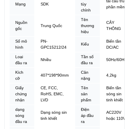
tái cấu trúc
Mạng
SDK
tùy
phần mềm
chỉnh
Tên
Nguồn
CÂY
Trung Quốc
thương
gốc
THÔNG
hiệu
Số mô
PN-
Biến tần
Kiểu
hình
GPC15212/24
DC/AC
Loại
Tần số
Nhiều
50Hz/60Hz
đầu ra
đầu ra
Kích
Cân
407*198*90mm
4,2kg
cỡ
nặng
Giấy
CE, FCC,
Tên
Biến tần
chứng
RoHS, EMC,
sản
sóng sin
nhận
LVD
phẩm
tinh khiết
dạng
Điện
Dạng sóng sin
AC220V
sóng
áp đầu
tinh khiết
hoặc 110V
đầu ra
ra