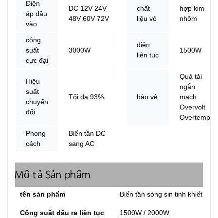
Điện
DC 12V 24V
chất
hợp kim
áp đầu
48V 60V 72V
liệu vỏ
nhôm
vào
công
điện
suất
3000W
1500W
liên tục
cực đại
Quá tải
Hiệu
ngắn
suất
Tối đa 93%
bảo vệ
mạch
chuyển
Overvolt
đổi
Overtemp
Phong
Biến tần DC
cách
sang AC
Mô tả Sản phẩm
tên sản phẩm
Biến tần sóng sin tinh khiết
Công suất đầu ra liên tục
1500W / 2000W