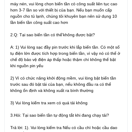
máy nén, vui lòng chọn biến tần có công suất liên tục cao 
hơn 3-7 lần so với thiết bị của bạn. Nếu bạn muốn cấp 
nguồn cho tủ lạnh, chúng tôi khuyên bạn nên sử dụng 10 
lần biến tần công suất cao hơn

2.Q: Tại sao biến tần có thể'không được bật?

A: 1) Vui lòng sạc đầy pin trước khi lắp biến tần. Có một số 
tụ điện lớn được tích hợp trong biến tần, vì vậy nó có thể ở 
chế độ bảo vệ điện áp thấp hoặc thậm chí không thể bật 
khi nguồn pin yếu

2) Vì có chức năng khởi động mềm, vui lòng bật biến tần 
trước sau đó bật tải của bạn, nếu không đầu ra có thể 
không ổn định và không xuất ra bình thường

3) Vui lòng kiểm tra xem có quá tải không

3.Hỏi: Tại sao biến tần tự động tắt khi đang chạy tải?

Trả lời: 1). Vui lòng kiểm tra Nếu có cầu chì hoặc cầu dao 