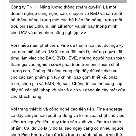
Công ty TNHH Năng lượng thông (thâm quyến) Là một 
doanh nghiệp công nghệ cao, chuyên về R&D và sản xuất 
hệ thống năng lượng mới của bộ biến tần năng lượng mặt 
trời, pin sạc Lithium, pin LiFePo4 và pin bay thông minh 
cho UAV và máy phun nông nghiệp, v.v.

Với nhiều năm phát triển, Pine đã thành lập một đội ngũ kỹ 
sư, nhà thiết kế và R&Các nhà đổi mới D, những người đã 
từng làm việc cho BAK, BYD , EVE, những người hoàn toàn 
tham gia vào nghiên cứu& phát triển trên pin lithium chất 
lượng cao, Chúng tôi cũng cung cấp đầy đủ các dịch vụ 
cho các sản phẩm pin tùy chỉnh, bao gồm thiết kế, phát 
triển, chọn pin và BMS, Bộ sạc, Chúng tôi có thể cung cấp 
đầy đủ các giải pháp về pin và dịch vụ đáng tin cậy một cửa 
cho khách hàng.

Với trang thiết bị và công nghệ cao tiên tiến, Pine engerge 
có dây chuyền sản xuất tự động và kiểm soát chặt chẽ việc 
kiểm tra nguyên liệu, quy trình sản xuất và kiểm tra thành 
phẩm. Cái đó'Đó là lý do tại sao ngày càng có nhiều người 
chọn Pine Energy làm đối tác trong ngành năng lượng thế 