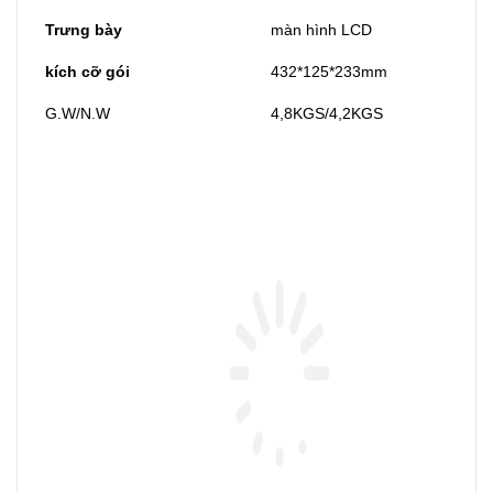
Trưng bày
màn hình LCD
kích cỡ gói
432*125*233mm
G.W/N.W
4,8KGS/4,2KGS