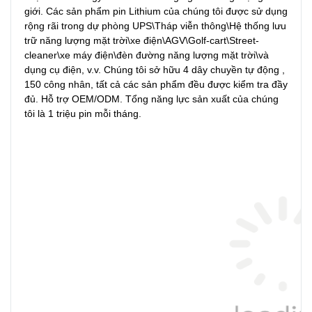
giới. Các sản phẩm pin Lithium của chúng tôi được sử dụng 
rộng rãi trong dự phòng UPS\Tháp viễn thông\Hệ thống lưu 
trữ năng lượng mặt trời\xe điện\AGV\Golf-cart\Street-
cleaner\xe máy điện\đèn đường năng lượng mặt trời\và 
dụng cụ điện, v.v. Chúng tôi sở hữu 4 dây chuyền tự động , 
150 công nhân, tất cả các sản phẩm đều được kiểm tra đầy 
đủ. Hỗ trợ OEM/ODM. Tổng năng lực sản xuất của chúng 
tôi là 1 triệu pin mỗi tháng.