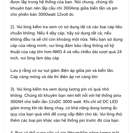
được lắp trong hệ thống của bạn. Nói chung, chúng tôi 
khuyên bạn nên lắp cầu chì 300Amp giữa biến tần và pin 
cho phiên bản 3000watt 12volt dc.

2). Vui lòng kiểm tra xem có sử dụng tất cả các loại cáp tiêu 
chuẩn không. Nếu 4 dây cáp, hãy sử dụng tất cả, nếu 
không đầu ra sẽ chỉ còn khoảng một nửa. Nếu bạn sử dụng 
cáp của riêng mình, vui lòng đảm bảo rằng thông số kỹ 
thuật của cáp lớn hơn AWG 4 và nếu chiều dài vượt quá 24 
inch, vui lòng làm dày cáp .

Lưu ý rằng có sự sụt giảm điện áp giữa pin và biến tần. 
Cáp càng mỏng và dài thì điện áp rơi càng lớn

3). Vui lòng kiểm tra xem dung lượng pin có quá nhỏ 
không. Chúng tôi khuyên bạn nên kết nối với hệ thống pin≥ 
300AH cho biến tần 12vDC 3000 watt. Khi chỉ số DC LED 
giảm trong khi tải đang chạy, có khả năng dung lượng ắc 
quy của bạn quá nhỏ để cung cấp điện cho tải. Vui lòng thử 
thêm các loại pin khác vào hệ thống pin trước đó của bạn.

4. Bạn có thể cung cấp cả pin lithium/tấm năng lượng mặt 