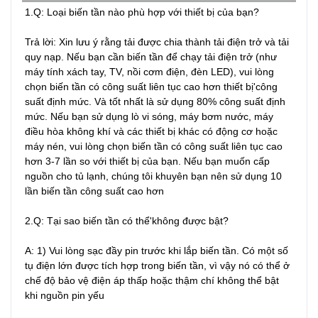
1.Q: Loại biến tần nào phù hợp với thiết bị của bạn?

Trả lời: Xin lưu ý rằng tải được chia thành tải điện trở và tải 
quy nạp. Nếu bạn cần biến tần để chạy tải điện trở (như 
máy tính xách tay, TV, nồi cơm điện, đèn LED), vui lòng 
chọn biến tần có công suất liên tục cao hơn thiết bị'công 
suất định mức. Và tốt nhất là sử dụng 80% công suất định 
mức. Nếu bạn sử dụng lò vi sóng, máy bơm nước, máy 
điều hòa không khí và các thiết bị khác có động cơ hoặc 
máy nén, vui lòng chọn biến tần có công suất liên tục cao 
hơn 3-7 lần so với thiết bị của bạn. Nếu bạn muốn cấp 
nguồn cho tủ lạnh, chúng tôi khuyên bạn nên sử dụng 10 
lần biến tần công suất cao hơn

2.Q: Tại sao biến tần có thể'không được bật?

A: 1) Vui lòng sạc đầy pin trước khi lắp biến tần. Có một số 
tụ điện lớn được tích hợp trong biến tần, vì vậy nó có thể ở 
chế độ bảo vệ điện áp thấp hoặc thậm chí không thể bật 
khi nguồn pin yếu
