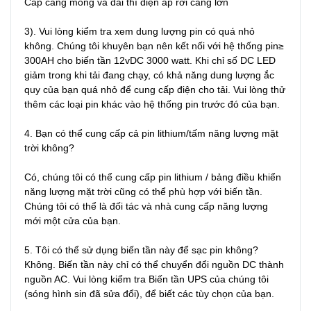
Cáp càng mỏng và dài thì điện áp rơi càng lớn

3). Vui lòng kiểm tra xem dung lượng pin có quá nhỏ 
không. Chúng tôi khuyên bạn nên kết nối với hệ thống pin≥ 
300AH cho biến tần 12vDC 3000 watt. Khi chỉ số DC LED 
giảm trong khi tải đang chạy, có khả năng dung lượng ắc 
quy của bạn quá nhỏ để cung cấp điện cho tải. Vui lòng thử 
thêm các loại pin khác vào hệ thống pin trước đó của bạn.

4. Bạn có thể cung cấp cả pin lithium/tấm năng lượng mặt 
trời không?

Có, chúng tôi có thể cung cấp pin lithium / bảng điều khiển 
năng lượng mặt trời cũng có thể phù hợp với biến tần. 
Chúng tôi có thể là đối tác và nhà cung cấp năng lượng 
mới một cửa của bạn.

5. Tôi có thể sử dụng biến tần này để sạc pin không?

Không. Biến tần này chỉ có thể chuyển đổi nguồn DC thành 
nguồn AC. Vui lòng kiểm tra Biến tần UPS của chúng tôi 
(sóng hình sin đã sửa đổi), để biết các tùy chọn của bạn.
