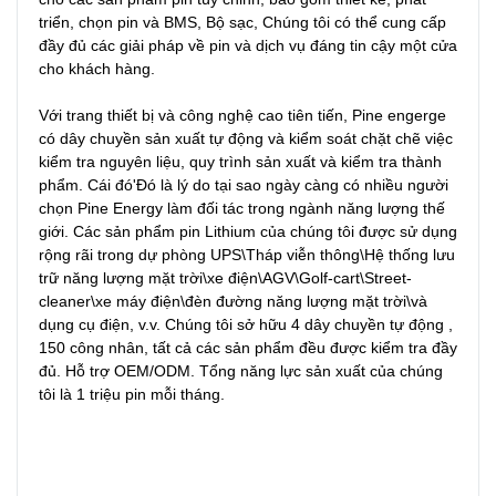
triển, chọn pin và BMS, Bộ sạc, Chúng tôi có thể cung cấp 
đầy đủ các giải pháp về pin và dịch vụ đáng tin cậy một cửa 
cho khách hàng.

Với trang thiết bị và công nghệ cao tiên tiến, Pine engerge 
có dây chuyền sản xuất tự động và kiểm soát chặt chẽ việc 
kiểm tra nguyên liệu, quy trình sản xuất và kiểm tra thành 
phẩm. Cái đó'Đó là lý do tại sao ngày càng có nhiều người 
chọn Pine Energy làm đối tác trong ngành năng lượng thế 
giới. Các sản phẩm pin Lithium của chúng tôi được sử dụng 
rộng rãi trong dự phòng UPS\Tháp viễn thông\Hệ thống lưu 
trữ năng lượng mặt trời\xe điện\AGV\Golf-cart\Street-
cleaner\xe máy điện\đèn đường năng lượng mặt trời\và 
dụng cụ điện, v.v. Chúng tôi sở hữu 4 dây chuyền tự động , 
150 công nhân, tất cả các sản phẩm đều được kiểm tra đầy 
đủ. Hỗ trợ OEM/ODM. Tổng năng lực sản xuất của chúng 
tôi là 1 triệu pin mỗi tháng.