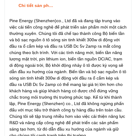
Chi tiết sản phẩm
Pine Energy (Shenzhen)co., Ltd đã và đang tập trung vào
việc cải tiến công nghệ để phát triển sản phẩm mới một cách
thường xuyên. Chúng tôi đã chế tạo thành công Bộ biến tần
và bộ sạc nguồn ô tô sóng sin tinh khiết 300w di động với
đầu ra ổ cắm kép và đầu ra USB Dc 5v 2amp ra mắt công
chúng theo lịch trình. Với các tính năng mới, biến tần năng
lượng mặt trời, pin lithium ion, biến tần nguồn DC/AC, trạm
di động ngoài trời, Bộ khởi động nhảy ô tô được kỳ vọng sẽ
dẫn đầu xu hướng của ngành. Biến tần và bộ sạc nguồn ô tô
sóng sin tinh khiết 300w di động với đầu ra ổ cắm kép và
đầu ra USB Dc 5v 2amp có thể mang lại giá trị lớn hơn cho
khách hàng và giúp khách hàng có được chỗ đứng vững
chắc trong môi trường thị trường phức tạp. Kể từ khi thành
lập, Pine Energy (Shenzhen) co., Ltd đã không ngừng phấn
đấu với mục tiêu trở thành công ty hàng đầu trên toàn cầu.
Chúng tôi sẽ tập trung nhiều hơn vào việc cải thiện năng lực
R&D và nâng cấp công nghệ để phát triển các sản phẩm
sáng tạo hơn, từ đó dẫn đầu xu hướng của ngành và giữ
cho chúng tôi cạnh tranh trên thị trường.