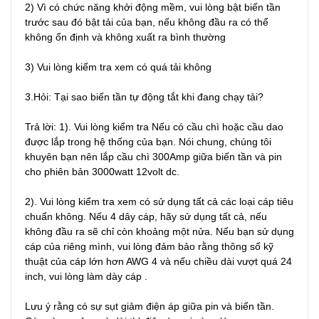
2) Vì có chức năng khởi động mềm, vui lòng bật biến tần 
trước sau đó bật tải của bạn, nếu không đầu ra có thể 
không ổn định và không xuất ra bình thường

3) Vui lòng kiểm tra xem có quá tải không

3.Hỏi: Tại sao biến tần tự động tắt khi đang chạy tải?

Trả lời: 1). Vui lòng kiểm tra Nếu có cầu chì hoặc cầu dao 
được lắp trong hệ thống của bạn. Nói chung, chúng tôi 
khuyên bạn nên lắp cầu chì 300Amp giữa biến tần và pin 
cho phiên bản 3000watt 12volt dc.

2). Vui lòng kiểm tra xem có sử dụng tất cả các loại cáp tiêu 
chuẩn không. Nếu 4 dây cáp, hãy sử dụng tất cả, nếu 
không đầu ra sẽ chỉ còn khoảng một nửa. Nếu bạn sử dụng 
cáp của riêng mình, vui lòng đảm bảo rằng thông số kỹ 
thuật của cáp lớn hơn AWG 4 và nếu chiều dài vượt quá 24 
inch, vui lòng làm dày cáp .

Lưu ý rằng có sự sụt giảm điện áp giữa pin và biến tần. 