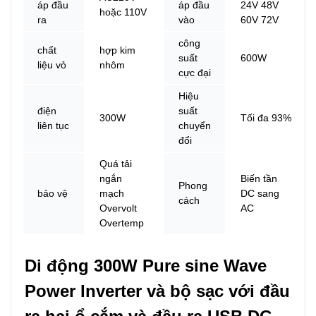
áp đầu
áp đầu
24V 48V
hoặc 110V
ra
vào
60V 72V
công
chất
hợp kim
suất
600W
liệu vỏ
nhôm
cực đại
Hiệu
điện
suất
300W
Tối đa 93%
liên tục
chuyển
đổi
Quá tải
ngắn
Biến tần
Phong
bảo vệ
mạch
DC sang
cách
Overvolt
AC
Overtemp
Di động 300W Pure sine Wave 
Power Inverter và bộ sạc với đầu 