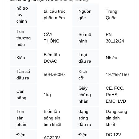
hỗ trợ
tái cấu trúc
Nguồn
Trung
tùy
phần mềm
gốc
Quốc
chỉnh
Tên
CÂY
Số mô
PN-
thương
THÔNG
hình
30112/24
hiệu
Biến tần
Loại
Kiểu
Nhiều
DC/AC
đầu ra
Tần số
Kích
50Hz/60Hz
197*55*150
đầu ra
cỡ
Giấy
CE, FCC,
Cân
1kg
chứng
RoHS,
nặng
nhận
EMC, LVD
Tên
Biến tần
dạng
Dạng sóng
sản
sóng sin
sóng
sin tinh
phẩm
tinh khiết
đầu ra
khiết
Điện
Điện
DC 12V
AC220V