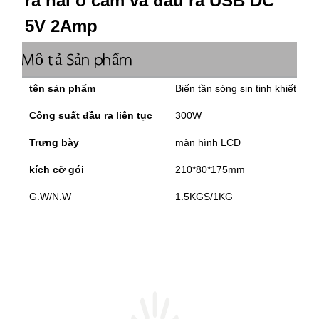
ra hai ổ cắm và đầu ra USB DC 
5V 2Amp
Mô tả Sản phẩm
tên sản phẩm
Biến tần sóng sin tinh khiết
Công suất đầu ra liên tục
300W
Trưng bày
màn hình LCD
kích cỡ gói
210*80*175mm
G.W/N.W
1.5KGS/1KG