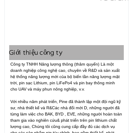
Giới thiệu công ty
Công ty TNHH Năng lượng thông (thâm quyến) Là một 
doanh nghiệp công nghệ cao, chuyên về R&D và sản xuất 
hệ thống năng lượng mới của bộ biến tần năng lượng mặt 
trời, pin sạc Lithium, pin LiFePo4 và pin bay thông minh 
cho UAV và máy phun nông nghiệp, v.v.

Với nhiều năm phát triển, Pine đã thành lập một đội ngũ kỹ 
sư, nhà thiết kế và R&Các nhà đổi mới D, những người đã 
từng làm việc cho BAK, BYD , EVE, những người hoàn toàn 
tham gia vào nghiên cứu& phát triển trên pin lithium chất 
lượng cao, Chúng tôi cũng cung cấp đầy đủ các dịch vụ 
cho các sản phẩm pin tùy chỉnh, bao gồm thiết kế, phát 