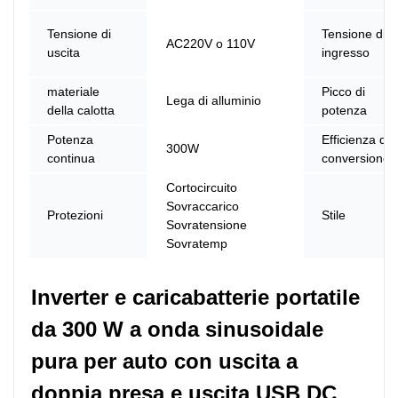
Tensione di
Tensione di
AC220V o 110V
uscita
ingresso
materiale
Picco di
Lega di alluminio
della calotta
potenza
Potenza
Efficienza di
300W
continua
conversione
Cortocircuito
Sovraccarico
Protezioni
Stile
Sovratensione
Sovratemp
Inverter e caricabatterie portatile 
da 300 W a onda sinusoidale 
pura per auto con uscita a 
doppia presa e uscita USB DC 