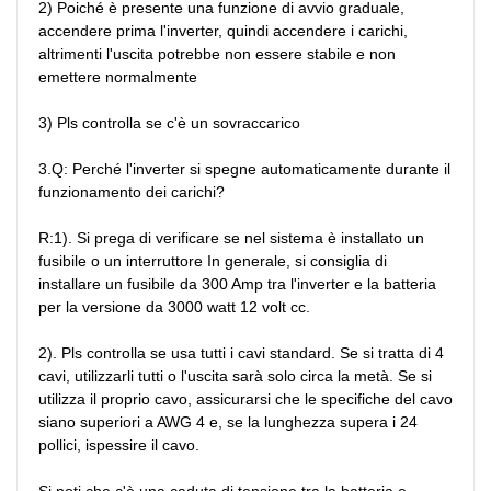
2) Poiché è presente una funzione di avvio graduale, 
accendere prima l'inverter, quindi accendere i carichi, 
altrimenti l'uscita potrebbe non essere stabile e non 
emettere normalmente

3) Pls controlla se c'è un sovraccarico

3.Q: Perché l'inverter si spegne automaticamente durante il 
funzionamento dei carichi?

R:1). Si prega di verificare se nel sistema è installato un 
fusibile o un interruttore In generale, si consiglia di 
installare un fusibile da 300 Amp tra l'inverter e la batteria 
per la versione da 3000 watt 12 volt cc.

2). Pls controlla se usa tutti i cavi standard. Se si tratta di 4 
cavi, utilizzarli tutti o l'uscita sarà solo circa la metà. Se si 
utilizza il proprio cavo, assicurarsi che le specifiche del cavo 
siano superiori a AWG 4 e, se la lunghezza supera i 24 
pollici, ispessire il cavo.

Si noti che c'è una caduta di tensione tra la batteria e 