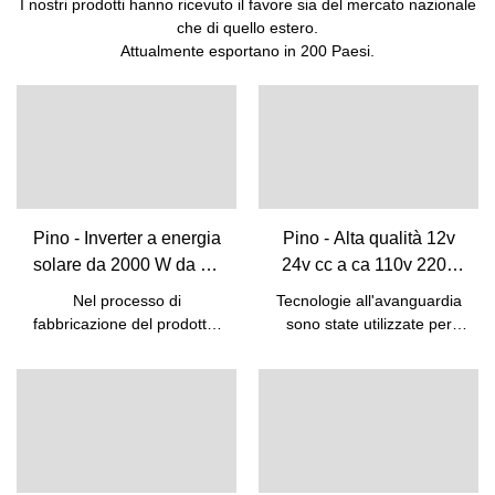
I nostri prodotti hanno ricevuto il favore sia del mercato nazionale
che di quello estero.
Attualmente esportano in 200 Paesi.
Pino - Inverter a energia
Pino - Alta qualità 12v
solare da 2000 W da 12
24v cc a ca 110v 220v
V CC a 220 V CA con
inverter a onda
Nel processo di
Tecnologie all'avanguardia
display digitale LCD
sinusoidale pura inverter
fabbricazione del prodotto,
sono state utilizzate per
di potenza 1500w 2000w
vengono necessariamente
sviluppare e produrre alta
utilizzate tecnologie di
qualità 12v 24v dc to ac
inverter a onda
fascia alta. L'ambito di
110v 220v inverter a onda
sinusoidale pura
applicazione del prodotto è
sinusoidale pura inverter di
stato notevolmente ampliato
potenza 1500w 2000w.
man mano che i suoi
Dopo essere stato testato
vantaggi vengono
più volte, Pine è in grado di