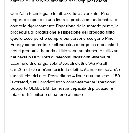
batterie e un servizio affidabile one-stop per i clienti.

Con l'alta tecnologia e le attrezzature avanzate, Pine 
engerge dispone di una linea di produzione automatica e 
controlla rigorosamente l'ispezione delle materie prime, la 
procedura di produzione e l'ispezione del prodotto finito. 
Quello'Ecco perché sempre più persone scelgono Pine 
Energy come partner nell'industria energetica mondiale. I 
nostri prodotti a batteria al litio sono ampiamente utilizzati 
nel backup UPS\Torri di telecomunicazioni\Sistema di 
accumulo di energia solare\veicoli elettrici\AGV\Golf-
cart\Street-cleaner\motocicletta elettrica\lampione solare\e 
utensili elettrici ecc. Possediamo 4 linee automatiche , 150 
lavoratori, tutti i prodotti sono completamente ispezionati. 
Supporto OEM/ODM. La nostra capacità di produzione 
totale è di 1 milione di batterie al mese.