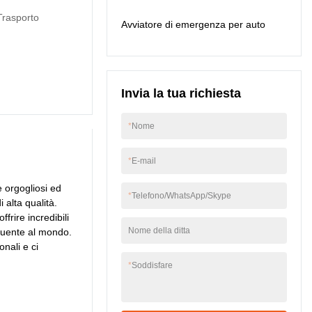
ampiamente utilizzato.
Trasporto
Avviatore di emergenza per auto
Invia la tua richiesta
*
Nome
*
E-mail
e orgogliosi ed
*
Telefono/WhatsApp/Skype
alta qualità.
rire incredibili
Nome della ditta
fluente al mondo.
nali e ci
*
Soddisfare