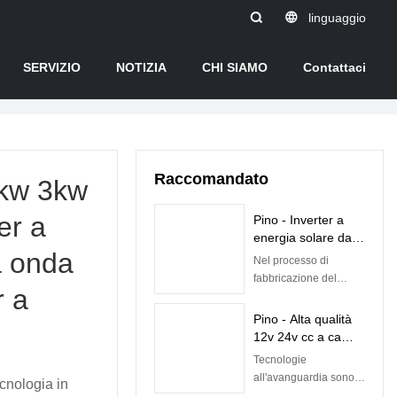
linguaggio
SERVIZIO
NOTIZIA
CHI SIAMO
Contattaci
Raccomandato
2kw 3kw
er a
Pino - Inverter a
energia solare da
a onda
2000 W da 12 V CC
Nel processo di
a 220 V CA con
fabbricazione del
r a
display digitale LCD
prodotto, vengono
necessariamente
Pino - Alta qualità
utilizzate tecnologie di
12v 24v cc a ca
fascia alta. L'ambito di
110v 220v inverter
Tecnologie
applicazione del
a onda sinusoidale
all'avanguardia sono
cnologia in
prodotto è stato
pura inverter di
state utilizzate per