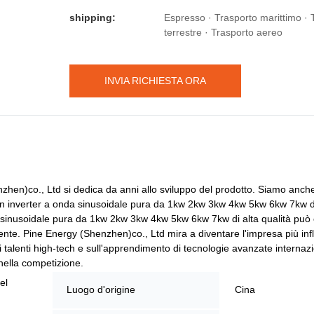
shipping:
Espresso · Trasporto marittimo · 
terrestre · Trasporto aereo
INVIA RICHIESTA ORA
nzhen)co., Ltd si dedica da anni allo sviluppo del prodotto. Siamo anch
n inverter a onda sinusoidale pura da 1kw 2kw 3kw 4kw 5kw 6kw 7kw di 
a sinusoidale pura da 1kw 2kw 3kw 4kw 5kw 6kw 7kw di alta qualità può off
liente. Pine Energy (Shenzhen)co., Ltd mira a diventare l'impresa più in
 talenti high-tech e sull'apprendimento di tecnologie avanzate internazio
 nella competizione.
el
Luogo d'origine
Cina