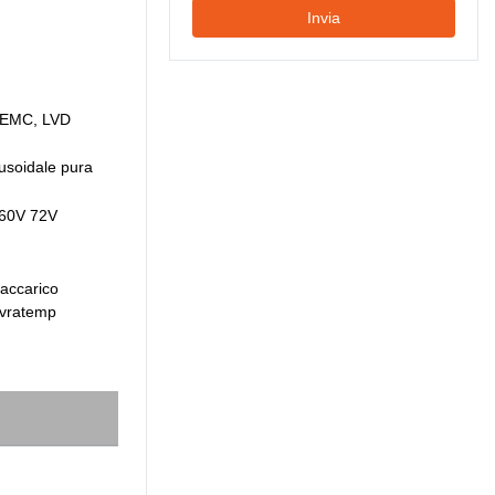
Invia
 EMC, LVD
usoidale pura
60V 72V
raccarico
ovratemp