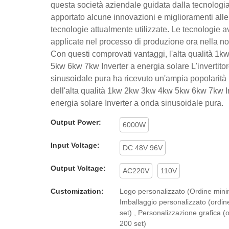
questa società aziendale guidata dalla tecnologi
apportato alcune innovazioni e miglioramenti alle
tecnologie attualmente utilizzate. Le tecnologie 
applicate nel processo di produzione ora nella no
Con questi comprovati vantaggi, l'alta qualità 1
5kw 6kw 7kw Inverter a energia solare L'invertito
sinusoidale pura ha ricevuto un'ampia popolarit
dell'alta qualità 1kw 2kw 3kw 4kw 5kw 6kw 7kw I
energia solare Inverter a onda sinusoidale pura.
Output Power:
6000W
Input Voltage:
DC 48V 96V
Output Voltage:
AC220V
110V
Customization:
Logo personalizzato (Ordine minim
Imballaggio personalizzato (ordi
set) , Personalizzazione grafica (
200 set)