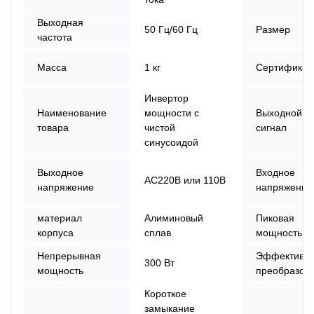
Выходная
50 Гц/60 Гц
Размер
частота
Масса
1 кг
Сертификат
Инвертор
Наименование
мощности с
Выходной
товара
чистой
сигнал
синусоидой
Выходное
Входное
AC220В или 110В
напряжение
напряжение
материал
Алиминовый
Пиковая
корпуса
сплав
мощность
Непрерывная
Эффективно
300 Вт
мощность
преобразов
Короткое
замыкание