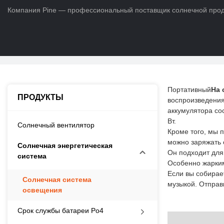
Компания Pine — профессиональный поставщик солнечной продук
Дом
>
ПРОДУКТЫ
>
Солнечная энергетическая система
>
Солне
Портативный
На 
ПРОДУКТЫ
воспроизведения
аккумулятора сос
Вт.
Солнечный вентилятор
Кроме того, мы 
можно заряжать о
Солнечная энергетическая
Он подходит для
система
Особенно жарким
Если вы собирае
Солнечная система
музыкой. Отправ
освещения
Срок службы батареи Po4