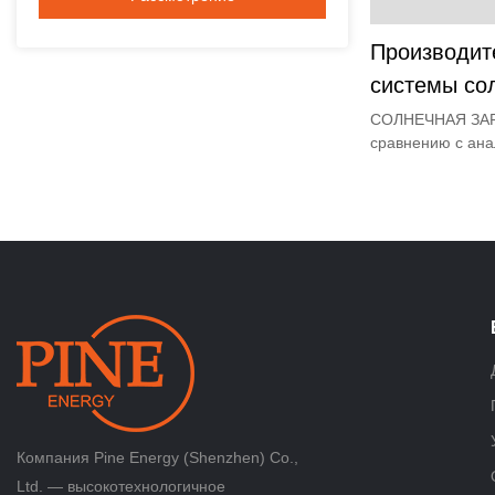
Производит
системы сол
СОЛНЕЧНАЯ ЗА
сравнению с ана
рынке, имеет н
преимущества с 
производительно
т. д., и пользуе
рынке.Pine обоб
продуктов и пост
Технические ха
ЗАРЯДНОЙ СИСТЕ
соответствии с 
Солнечная заряд
возобновляемой 
чистой работы, 
электроэнергию 
Компания Pine Energy (Shenzhen) Co.,
районов, не под
Ltd. — высокотехнологичное