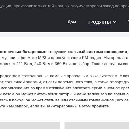
ции, производитель литий-ионных аккумуляторов и завод по произ
Дом
ПРОДУКТЫ
чная система освещения
солнечных батареях
многофункциональный
система освещения
 музыки в формате MP3 и прослушивания FM-радио. Мы предлагаем
тавляет 111 Вт-ч, 240 Вт-ч и 360 Вт-ч на выбор. Также доступны 
предлагаем светодиодные лампы с проводным выключателем, с воз
т солнечной энергии, от сети переменного тока, а также от зарядк
 использования во время отключения электроэнергии в ночное вре
 летом он может питать вентиляторы и даже телевизор во время о
тесь в поход, он может стать вашим отличным компаньоном, его ле
ьте нам запрос, если вы заинтересованы в этом продукте