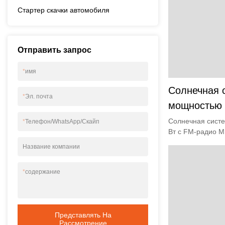
Стартер скачки автомобиля
Отправить запрос
*
имя
Солнечная 
*
Эл. почта
мощностью 
MP3 и 6 св
Солнечная сист
*
Телефон/WhatsApp/Скайп
Вт с FM-радио M
лампами. П
лампами. Энерги
Название компании
производите
*
содержание
Представлять На
Рассмотрение