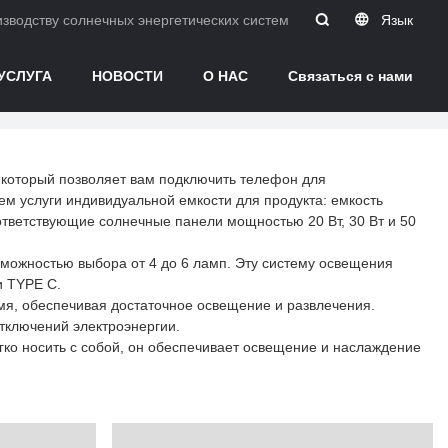
водству солнечных энергетических систем в Китае.
Язык
УСЛУГА
НОВОСТИ
О НАС
Связаться с нами
, который позволяет вам подключить телефон для
 услуги индивидуальной емкости для продукта: емкость
соответствующие солнечные панели мощностью 20 Вт, 30 Вт и 50
можностью выбора от 4 до 6 ламп. Эту систему освещения
и TYPE C.
мя, обеспечивая достаточное освещение и развлечения.
тключений электроэнергии.
гко носить с собой, он обеспечивает освещение и наслаждение