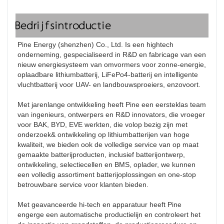
Bedrijfsintroductie
Pine Energy (shenzhen) Co., Ltd. Is een hightech 
onderneming, gespecialiseerd in R&D en fabricage van een 
nieuw energiesysteem van omvormers voor zonne-energie, 
oplaadbare lithiumbatterij, LiFePo4-batterij en intelligente 
vluchtbatterij voor UAV- en landbouwsproeiers, enzovoort.

Met jarenlange ontwikkeling heeft Pine een eersteklas team 
van ingenieurs, ontwerpers en R&D innovators, die vroeger 
voor BAK, BYD, EVE werkten, die volop bezig zijn met 
onderzoek& ontwikkeling op lithiumbatterijen van hoge 
kwaliteit, we bieden ook de volledige service van op maat 
gemaakte batterijproducten, inclusief batterijontwerp, 
ontwikkeling, selectiecellen en BMS, oplader, we kunnen 
een volledig assortiment batterijoplossingen en one-stop 
betrouwbare service voor klanten bieden.

Met geavanceerde hi-tech en apparatuur heeft Pine 
engerge een automatische productielijn en controleert het 