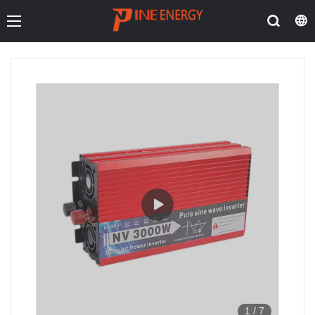
1
/
7