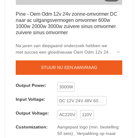
Pine - Oem Odm 12v 24v zonne-omvormer DC
naar ac uitgangsvermogen omvormer 600w
1000w 2000w 3000w zuivere sinus omvormer
zuivere sinus omvormer
Na jaren van diepgaand onderzoek hebben we
met succes een gloednieuwe Oem Odm 12v 24v
Solar Inverter DC naar Ac Output Power Inverter
600w 1000w 2000w 3000w Pure Sine Wave
STUUR NU EEN AANVRAAG
Power Inverter ontwikkeld. Momenteel is deze
technologie de marktleider.
Output Power:
3000W
Input Voltage:
DC 12V 24V 48V 60V 72V
Output Voltage:
AC220V
110V
Customization:
Aangepast logo (min. bestelling:
50 sets) , Verpakking op maat