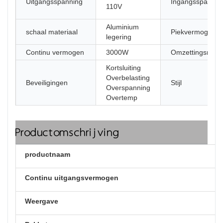
Uitgangsspanning
Ingangsspannin
110V
Aluminium
schaal materiaal
Piekvermogen
legering
Continu vermogen
3000W
Omzettingsrend
Kortsluiting
Overbelasting
Beveiligingen
Stijl
Overspanning
Overtemp
Productomschrijving
productnaam
Continu uitgangsvermogen
Weergave