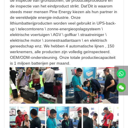
de inspectie van grondstoffen, de productieprocedure en 
de inspectie van het eindproduct strikt. Dat'Dit is waarom 
steeds meer mensen Pine Energy kiezen als hun partner in 
de wereldwijde energie-industrie. Onze 
lithiumbatterijproducten worden veel gebruikt in UPS-back-
up \ telecomtorens \ zonne-energieopslagsysteem \ 
elektrische voertuigen \ AGV \ golfkar \ straatreiniger \ 
elektrische motor \ zonnestraatlantaarn \ en elektrisch 
gereedschap enz. We hebben 4 automatische lijnen , 150 
werknemers, alle producten zijn volledig geïnspecteerd. 
OEM/ODM-ondersteuning. Onze totale productiecapaciteit 
is 1 miljoen batterijen per maand.