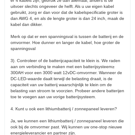
er 4 kabels zijn, gebruik ze dan allemaal, anders is de 
uitvoer slechts ongeveer de helft. Als u uw eigen kabel 
gebruikt, zorg er dan voor dat de kabelspecificatie groter is 
dan AWG 4, en als de lengte groter is dan 24 inch, maak de 
kabel dan dikker.

Merk op dat er een spanningsval is tussen de batterij en de 
omvormer. Hoe dunner en langer de kabel, hoe groter de 
spanningsval

3). Controleer of de batterijcapaciteit te klein is. We raden 
aan om verbinding te maken met een batterijsysteem≥ 
300AH voor een 3000 watt 12vDC-omvormer. Wanneer de 
DC-LED-waarde daalt terwijl de belasting draait, is de 
capaciteit van uw batterij waarschijnlijk te klein om de 
belasting van stroom te voorzien. Probeer andere batterijen 
toe te voegen aan uw vorige batterijsysteem.

4. Kunt u ook een lithiumbatterij / zonnepaneel leveren?

Ja, we kunnen een lithiumbatterij / zonnepaneel leveren die 
ook bij de omvormer past. Wij kunnen uw one-stop nieuwe 
energieleverancier en partner zijn.
