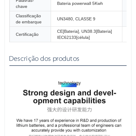
Palavras-
Bateria powerwall 5Kwh
Tip
chave
Classificação
UN3480, CLASSE 9
Cob
de embarque
CE[Bateria], UN38.3[Bateria]
Certificação
IEC62133[célula]
Descrição dos produtos