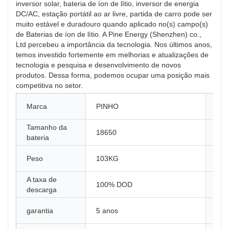
inversor solar, bateria de íon de lítio, inversor de energia
DC/AC, estação portátil ao ar livre, partida de carro pode ser
muito estável e duradouro quando aplicado no(s) campo(s)
de Baterias de íon de lítio. A Pine Energy (Shenzhen) co.,
Ltd percebeu a importância da tecnologia. Nos últimos anos,
temos investido fortemente em melhorias e atualizações de
tecnologia e pesquisa e desenvolvimento de novos
produtos. Dessa forma, podemos ocupar uma posição mais
competitiva no setor.
Núm
Marca
PINHO
mod
Tamanho da
Lug
18650
bateria
ori
A t
Peso
103KG
car
A taxa de
Tip
100% DOD
descarga
arm
Mat
garantia
5 anos
Âno