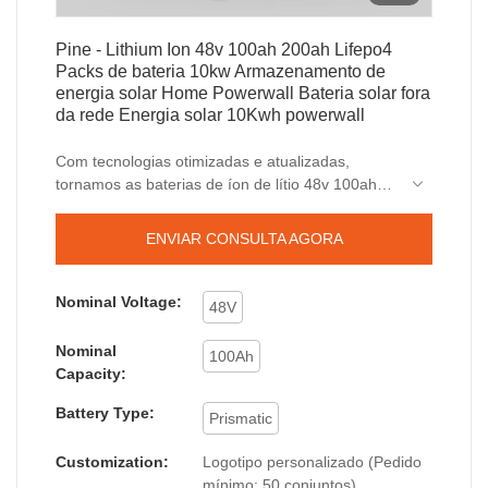
Pine - Lithium Ion 48v 100ah 200ah Lifepo4
Packs de bateria 10kw Armazenamento de
energia solar Home Powerwall Bateria solar fora
da rede Energia solar 10Kwh powerwall
Com tecnologias otimizadas e atualizadas,
tornamos as baterias de íon de lítio 48v 100ah
200ah Lifepo4 10kw armazenamento de energia
solar em casa Powerwall bateria solar fora da
ENVIAR CONSULTA AGORA
rede energia solar superior e excelente em seu
desempenho. campo(s) de baterias de íon de
lítio.
Nominal Voltage:
48V
Nominal
100Ah
Capacity:
Battery Type:
Prismatic
Customization:
Logotipo personalizado (Pedido
mínimo: 50 conjuntos) ,