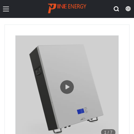
1
/
7