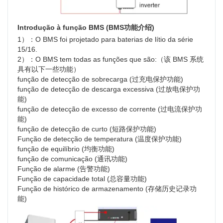
Introdução à função BMS (BMS功能介绍)
1）：O BMS foi projetado para baterias de lítio da série 
15/16.
2）：O BMS tem todas as funções que são:（该 BMS 系统
具有以下一些功能）
função de detecção de sobrecarga (过充电保护功能)
função de detecção de descarga excessiva (过放电保护功
能)
função de detecção de excesso de corrente (过电流保护功
能)
função de detecção de curto (短路保护功能)
Função de detecção de temperatura (温度保护功能)
função de equilíbrio (均衡功能)
função de comunicação (通讯功能)
Função de alarme (告警功能)
Função de capacidade total (总容量功能)
Função de histórico de armazenamento (存储历史记录功
能)