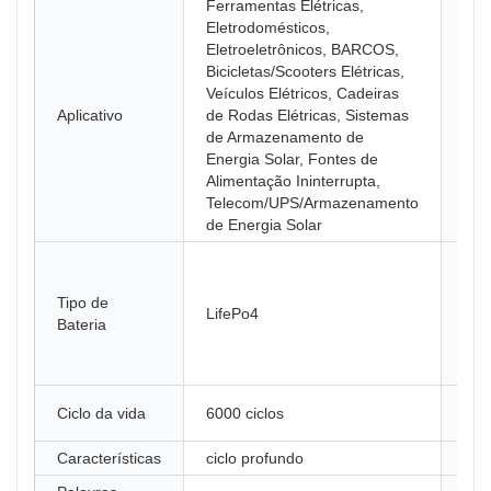
Ferramentas Elétricas,
Eletrodomésticos,
Eletroeletrônicos, BARCOS,
Bicicletas/Scooters Elétricas,
Veículos Elétricos, Cadeiras
Nom
Aplicativo
de Rodas Elétricas, Sistemas
Pro
de Armazenamento de
Energia Solar, Fontes de
Alimentação Ininterrupta,
Telecom/UPS/Armazenamento
de Energia Solar
Tipo de
LifePo4
Apl
Bateria
Mat
Ciclo da vida
6000 ciclos
Cas
Características
ciclo profundo
Cap