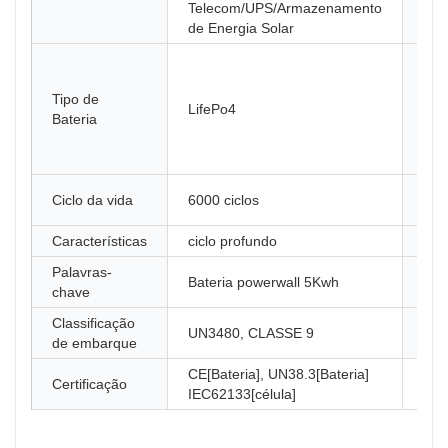
Telecom/UPS/Armazenamento
de Energia Solar
Tipo de
LifePo4
Apl
Bateria
Mat
Ciclo da vida
6000 ciclos
Cas
Características
ciclo profundo
Cap
Palavras-
Bateria powerwall 5Kwh
Tip
chave
Classificação
UN3480, CLASSE 9
Cob
de embarque
CE[Bateria], UN38.3[Bateria]
Certificação
IEC62133[célula]