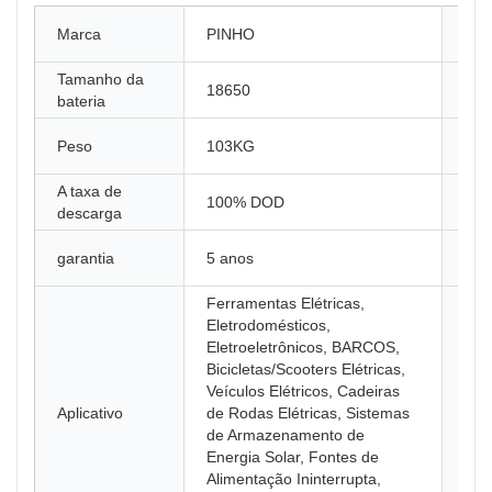
Núm
Marca
PINHO
mod
Tamanho da
Lug
18650
bateria
ori
A t
Peso
103KG
car
A taxa de
Tip
100% DOD
descarga
arm
Mat
garantia
5 anos
Âno
Ferramentas Elétricas,
Eletrodomésticos,
Eletroeletrônicos, BARCOS,
Bicicletas/Scooters Elétricas,
Veículos Elétricos, Cadeiras
Nom
Aplicativo
de Rodas Elétricas, Sistemas
Pro
de Armazenamento de
Energia Solar, Fontes de
Alimentação Ininterrupta,