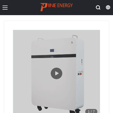
1
/
7