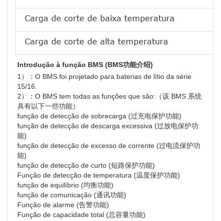
Carga de corte de baixa temperatura
Carga de corte de alta temperatura
Introdução à função BMS (BMS功能介绍)
1）：O BMS foi projetado para baterias de lítio da série 
15/16.
2）：O BMS tem todas as funções que são:（该 BMS 系统
具有以下一些功能）
função de detecção de sobrecarga (过充电保护功能)
função de detecção de descarga excessiva (过放电保护功
能)
função de detecção de excesso de corrente (过电流保护功
能)
função de detecção de curto (短路保护功能)
Função de detecção de temperatura (温度保护功能)
função de equilíbrio (均衡功能)
função de comunicação (通讯功能)
Função de alarme (告警功能)
Função de capacidade total (总容量功能)