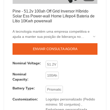
Pine - 51.2v 100ah Off Grid Inversor Híbrido
Solar Ess Power-wall Home Lifepo4 Bateria de
Lítio 10Kwh powerwall
A tecnologia mantém uma empresa competitiva e
ajuda a manter sua posição de liderança no
setor. Usamos tecnologia para fabricar bateria de
lítio 51.2v 100ah fora da rede híbrida Ess Power-
ENVIAR CONSULTA AGORA
wall Home Lifepo4 e garantir que seja estável em
seu desempenho.
Nominal Voltage:
51.2V
Nominal
100Ah
Capacity:
Battery Type:
Prismatic
Customization:
Logotipo personalizado (Pedido
mínimo: 50 conjuntos) ,
Embalagem personalizada