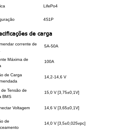
ica
LifePo4
guração
4S1P
ecificações de carga
mendar corrente de
5A-50A
a
ente Máxima de
100A
a
ão de Carga
14,2-14,6 V
mendada
 de Tensão de
15,0 V [3,75±0,1V]
a BMS
nectar Voltagem
14,6 V [3,65±0,1V]
ão de
14,0 V [3,5±0,025vpc]
nceamento