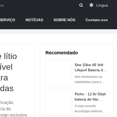
na.
Língua
SERVIÇO
NOTÍCIAS
SOBRE NÓS
Contate-nos
Recomendado
lítio
ível
5kw 10kw 48 Volt
Lifepo4 Bateria de
ara
íon de lítio
Nós dominamos as
recarregável com
habilidades para o
adas
BMS integrado |
processo de
Pinho
fabricação da bateria
Pinho - 12.8v 50ah
recarregável de íon de
bateria de lítio
ricação,
lítio 48v 50ah com Bms
Lifepo4 baterias
A mais recente
embutida. Graças às
cia da
para bateria de
tecnologia melhora a
tecnologias de alto
design exclusivo
substituição de
qualidade da bateria