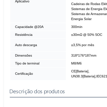
Aplicativo
Cadeiras de Rodas Elét
Sistemas de Energia Elé
Sistemas de Armazena
Energia Solar
Capacidade @20A
300min
Resistência
≤30mΩ @ 50% SOC
Auto descarga
≤3,5% por mês
Dimensões
318*176*187mm
Tipo de terminal
M8/M6
CE[Bateria],
Certificação
UN38.3[Bateria],IEC621
Descrição dos produtos