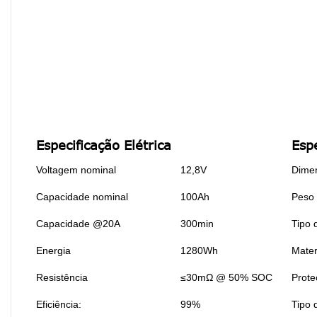
Especificação Elétrica
Esp
Voltagem nominal
12,8V
Dime
Capacidade nominal
100Ah
Peso
Capacidade @20A
300min
Tipo 
Energia
1280Wh
Mater
Resistência
≤30mΩ @ 50% SOC
Prote
Eficiência:
99%
Tipo 