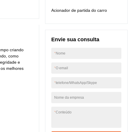
Container, o produto é
Acionador de partida do carro
particularmente útil.
Envie sua consulta
tempo criando
*
Nome
undo, como
tegridade e
r os melhores
*
O email
*
telefone/WhatsApp/Skype
Nome da empresa
*
Conteúdo