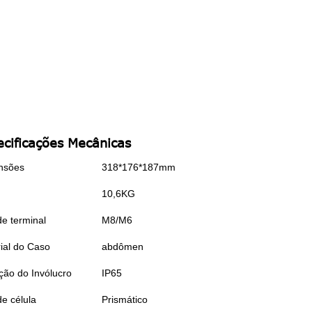
ecificações Mecânicas
nsões
318*176*187mm
10,6KG
de terminal
M8/M6
ial do Caso
abdômen
ção do Invólucro
IP65
de célula
Prismático