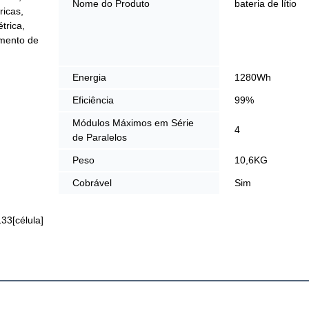
Nome do Produto
bateria de lítio
ricas,
trica,
mento de
Energia
1280Wh
Eficiência
99%
Módulos Máximos em Série
4
de Paralelos
Peso
10,6KG
Cobrável
Sim
33[célula]