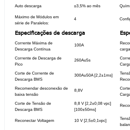
Auto descarga
≤3,5% ao mês
Quím
Máximo de Módulos em
4
Confi
série de Paralelos:
Especificações de descarga
Esp
Corrente Máxima de
Reco
100A
Descarga Contínua
carg
Corrente de Descarga de
Corr
260A≤5s
Pico
Carg
Corte de Corrente de
Tens
300A±50A [2,2±1ms]
Descarga BMS
Reco
Recomendar desconexão de
Corte
8,8V
baixa tensão
Carg
Corte de Tensão de
8,8 V [2,2±0,08 vpc]
Reco
Descarga BMS
[100±50ms]
Tens
Reconectar Voltagem
10 V [2,5±0,1vpc]
bala