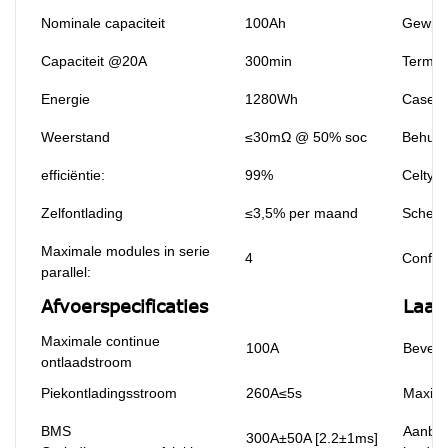
Nominale capaciteit
100Ah
Gewich
Capaciteit @20A
300min
Termin
Energie
1280Wh
Case m
Weerstand
≤30mΩ @ 50% soc
Behuiz
efficiëntie:
99%
Celtyp
Zelfontlading
≤3,5% per maand
Scheik
Maximale modules in serie
4
Configu
parallel:
Afvoerspecificaties
Laad 
Maximale continue
100A
Beveel
ontlaadstroom
Piekontladingsstroom
260A≤5s
Maxima
BMS
Aanbev
300A±50A [2.2±1ms]