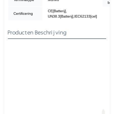
beta
CE[Batterij],
Certificering
UN38.3[Batterij],IEC62133[cel]
Producten Beschrijving