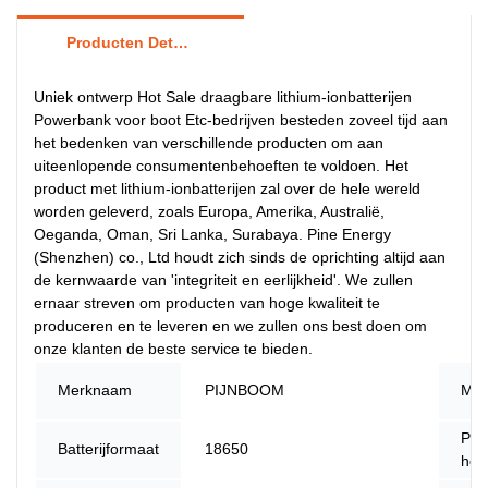
Producten Details
Uniek ontwerp Hot Sale draagbare lithium-ionbatterijen
Powerbank voor boot Etc-bedrijven besteden zoveel tijd aan
het bedenken van verschillende producten om aan
uiteenlopende consumentenbehoeften te voldoen. Het
product met lithium-ionbatterijen zal over de hele wereld
worden geleverd, zoals Europa, Amerika, Australië,
Oeganda, Oman, Sri Lanka, Surabaya. Pine Energy
(Shenzhen) co., Ltd houdt zich sinds de oprichting altijd aan
de kernwaarde van 'integriteit en eerlijkheid'. We zullen
ernaar streven om producten van hoge kwaliteit te
produceren en te leveren en we zullen ons best doen om
onze klanten de beste service te bieden.
Merknaam
PIJNBOOM
Mo
Pla
Batterijformaat
18650
her