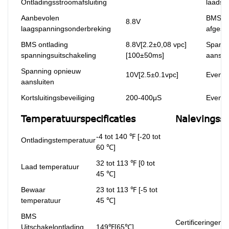
Ontladingsstroomafsluiting
laadsp
Aanbevolen
BMS la
8.8V
laagspanningsonderbreking
afgesn
BMS ontlading
8.8V[2.2±0,08 vpc]
Spanni
spanningsuitschakeling
[100±50ms]
aanslu
Spanning opnieuw
10V[2.5±0.1vpc]
Evenwi
aansluiten
Kortsluitingsbeveiliging
200-400μS
Evenwi
Temperatuurspecificaties
Nalevingssp
-4 tot 140 ℉ [-20 tot
Ontladingstemperatuur
60 ℃]
32 tot 113 ℉ [0 tot
Laad temperatuur
45 ℃]
Bewaar
23 tot 113 ℉ [-5 tot
temperatuur
45 ℃]
BMS
Certificeringen
Uitschakelontlading
149℉[65℃]