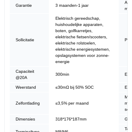
Ano
Garantie
3 maanden-1 jaar
mat
Elektrisch gereedschap,
huishoudelijke apparaten,
boten, golfkarretjes,
elektrische fietsen/scooters,
Sollicitatie
Pro
elektrische rolstoelen,
elektrische energiesystemen,
opslagsystemen voor zonne-
energie
Capaciteit
300min
Ene
@20A
Weerstand
≤30mΩ bij 50% SOC
Effi
Max
Zelfontlading
≤3,5% per maand
mod
seri
Dimensies
318*176*187mm
Gew
Teg
Terminaltype
M8/M6