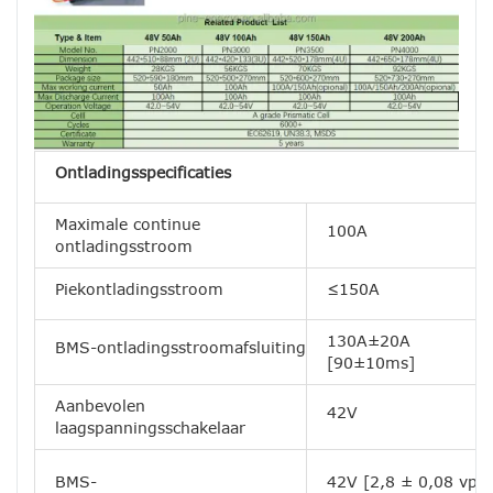
Ontladingsspecificaties
Maximale continue
100A
ontladingsstroom
Piekontladingsstroom
≤150A
130A±20A
BMS-ontladingsstroomafsluiting
[90±10ms]
Aanbevolen
42V
laagspanningsschakelaar
BMS-
42V [2,8 ± 0,08 vpc]