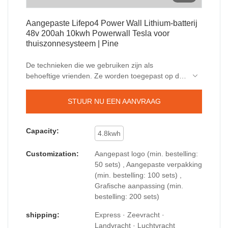
Aangepaste Lifepo4 Power Wall Lithium-batterij
48v 200ah 10kwh Powerwall Tesla voor
thuiszonnesysteem | Pine
De technieken die we gebruiken zijn als
behoeftige vrienden. Ze worden toegepast op de
veilige en efficiënte productie van het product.
Aangepaste Lifepo4 Power Wall Lithium-batterij
STUUR NU EEN AANVRAAG
48v 200ah 10kwh Powerwall Tesla voor
thuiszonnesysteem wordt breed aangeboden aan
de toepassingsgebieden van
Capacity:
4.8kwh
energieopslagcontainer.
Customization:
Aangepast logo (min. bestelling:
50 sets) , Aangepaste verpakking
(min. bestelling: 100 sets) ,
Grafische aanpassing (min.
bestelling: 200 sets)
shipping:
Express · Zeevracht ·
Landvracht · Luchtvracht