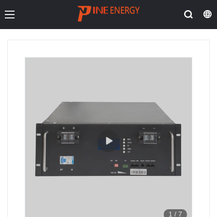
1
/
7