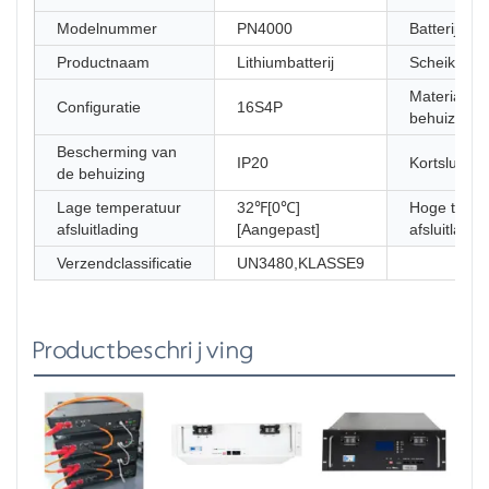
Modelnummer
PN4000
Batterijtype
Productnaam
Lithiumbatterij
Scheikund
Materiaal v
Configuratie
16S4P
behuizing
Bescherming van
IP20
Kortsluitbev
de behuizing
Lage temperatuur
32℉[0℃]
Hoge tempe
afsluitlading
[Aangepast]
afsluitladin
Verzendclassificatie
UN3480,KLASSE9
Productbeschrijving