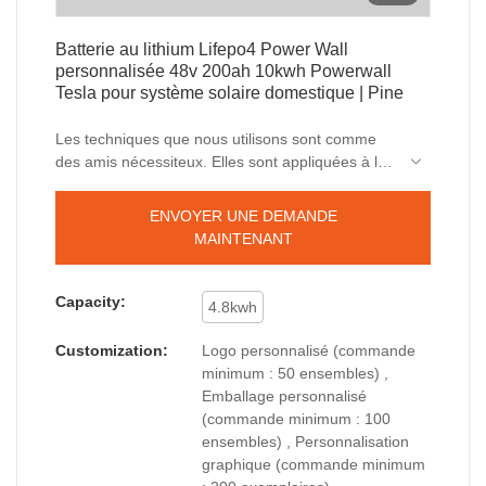
Batterie au lithium Lifepo4 Power Wall
personnalisée 48v 200ah 10kwh Powerwall
Tesla pour système solaire domestique | Pine
Les techniques que nous utilisons sont comme
des amis nécessiteux. Elles sont appliquées à la
fabrication sûre et efficace du produit. La batterie
au lithium Lifepo4 Power Wall personnalisée 48v
ENVOYER UNE DEMANDE
200ah 10kwh Powerwall Tesla pour système
MAINTENANT
solaire domestique est largement proposée aux
domaines d'application du conteneur de stockage
d'énergie.
Capacity:
4.8kwh
Customization:
Logo personnalisé (commande
minimum : 50 ensembles) ,
Emballage personnalisé
(commande minimum : 100
ensembles) , Personnalisation
graphique (commande minimum