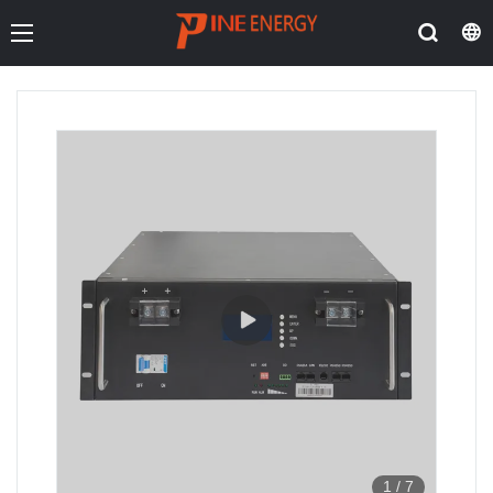
1
/
7