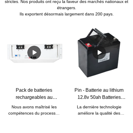
strictes. Nos produits ont reçu la faveur des marchés nationaux et
étrangers.
Ils exportent désormais largement dans 200 pays.
Pack de batteries
Pin - Batterie au lithium
rechargeables au
12.8v 50ah Batteries
lithium-ion Lifepo4 5 kW
Lifepo4 pour batterie de
Nous avons maîtrisé les
La dernière technologie
10 kW 48 V avec BMS
remplacement au plomb
compétences du processus
améliore la qualité des
intégré | Pine
Batterie 12v 50ah 12V
de fabrication de la batterie
batteries Lifepo4 de batterie
rechargeable au lithium-ion
au lithium 12.8v 50ah pour
Lifepo4
à énergie solaire 5kw 10kw
la batterie de remplacement