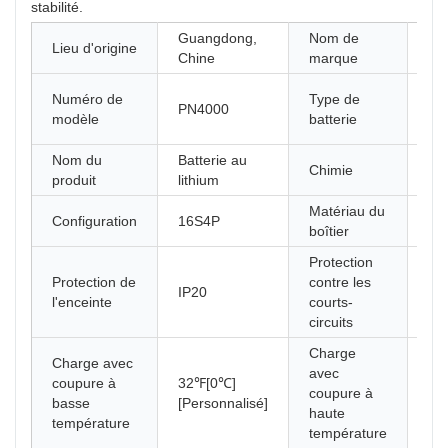
stabilité.
Guangdong,
Nom de
Lieu d'origine
Pin
Chine
marque
pa
Numéro de
Type de
PN4000
bat
modèle
batterie
st
Nom du
Batterie au
Chimie
Li
produit
lithium
Matériau du
Configuration
16S4P
AB
boîtier
Protection
Protection de
contre les
IP20
20
l'enceinte
courts-
circuits
Charge
Charge avec
avec
coupure à
32℉[0℃]
12
coupure à
basse
[Personnalisé]
[Pe
haute
température
température