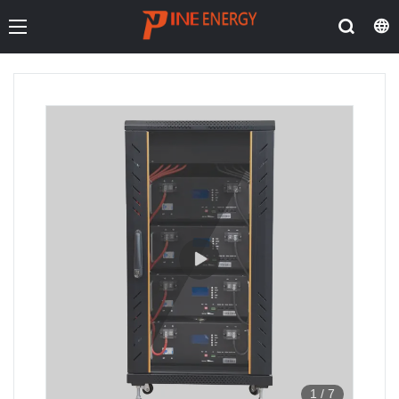
1
/
7