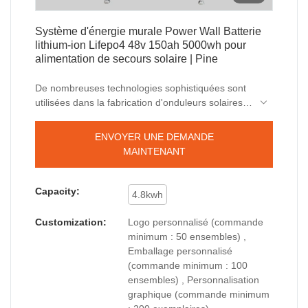
Système d'énergie murale Power Wall Batterie
lithium-ion Lifepo4 48v 150ah 5000wh pour
alimentation de secours solaire | Pine
De nombreuses technologies sophistiquées sont
utilisées dans la fabrication d'onduleurs solaires,
de batteries lithium-ion, d'onduleurs CC/CA, de
stations portables extérieures et de démarreurs
ENVOYER UNE DEMANDE
de voiture. Avec l'amélioration des performances
MAINTENANT
du produit, ses domaines d'application ont
également été élargis. Jusqu'à présent, il a été
prouvé qu'il était utilisé dans le domaine des
Capacity:
4.8kwh
conteneurs de stockage d'énergie.
Customization:
Logo personnalisé (commande
minimum : 50 ensembles) ,
Emballage personnalisé
(commande minimum : 100
ensembles) , Personnalisation
graphique (commande minimum