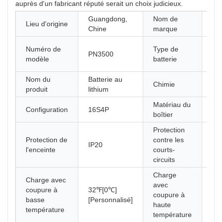
auprès d'un fabricant réputé serait un choix judicieux.
Guangdong,
Nom de
Lieu d'origine
Pin
Chine
marque
pa
Numéro de
Type de
PN3500
bat
modèle
batterie
st
Nom du
Batterie au
Chimie
Li
produit
lithium
Matériau du
Configuration
16S4P
AB
boîtier
Protection
Protection de
contre les
IP20
20
l'enceinte
courts-
circuits
Charge
Charge avec
avec
coupure à
32℉[0℃]
12
coupure à
basse
[Personnalisé]
[Pe
haute
température
température