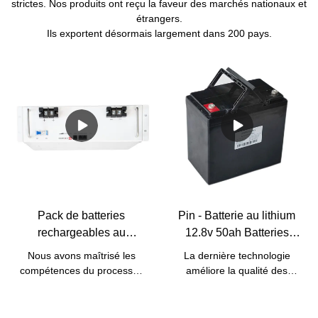
strictes. Nos produits ont reçu la faveur des marchés nationaux et
étrangers.
Ils exportent désormais largement dans 200 pays.
Pack de batteries
Pin - Batterie au lithium
rechargeables au
12.8v 50ah Batteries
lithium-ion Lifepo4 5 kW
Lifepo4 pour batterie de
Nous avons maîtrisé les
La dernière technologie
10 kW 48 V avec BMS
remplacement au plomb
compétences du processus
améliore la qualité des
intégré | Pine
Batterie 12v 50ah 12V
de fabrication de la batterie
batteries Lifepo4 de batterie
rechargeable au lithium-ion
au lithium 12.8v 50ah pour
Lifepo4
à énergie solaire 5kw 10kw
la batterie de remplacement