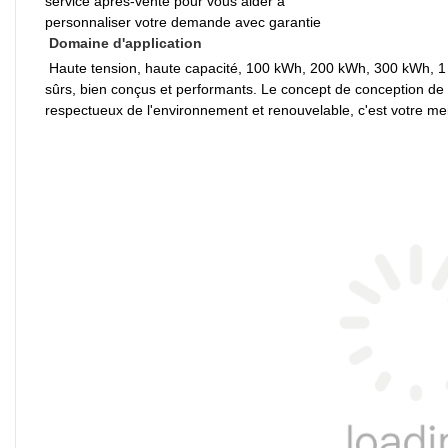
service après-vente pour vous aider à
personnaliser votre demande avec garantie
Domaine d'application
 Haute tension, haute capacité, 100 kWh, 200 kWh, 300 kWh, 1 Mwh, Pine Energy vise à fournir aux clients des packs de batteries LiFePO4 standard 
sûrs, bien conçus et performants. Le concept de conception de 
respectueux de l'environnement et renouvelable, c'est votre meil