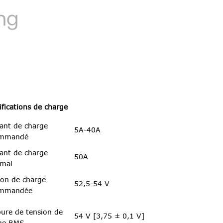
ifications de charge
ant de charge
5A-40A
ommandé
ant de charge
50A
mal
ion de charge
52,5-54 V
ommandée
ure de tension de
54 V [3,75 ± 0,1 V]
ge BMS