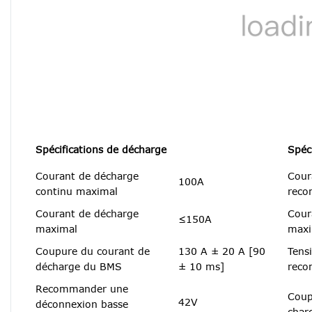
Spécifications de décharge
Spéc
Courant de décharge
Cour
100A
continu maximal
rec
Courant de décharge
Cour
≤150A
maximal
maxi
Coupure du courant de
130 A ± 20 A [90
Tens
décharge du BMS
± 10 ms]
rec
Recommander une
Coup
42V
déconnexion basse
char