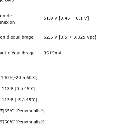
ion de
51,8 V [3,45 ± 0,1 V]
nnexion
ion d'équilibrage
52,5 V [3,5 ± 0,025 Vpc]
ant d'équilibrage
35±5mA
à 140℉[-20 à 60℃]
à 113℉ [0 à 45℃]
à 113℉ [-5 à 45℃]
℉[65℃][Personnalisé]
℉[50℃][Personnalisé]