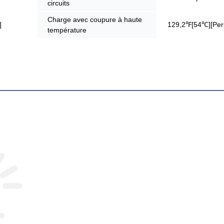
circuits
Charge avec coupure à haute
]
129,2℉[54℃][Pers
température