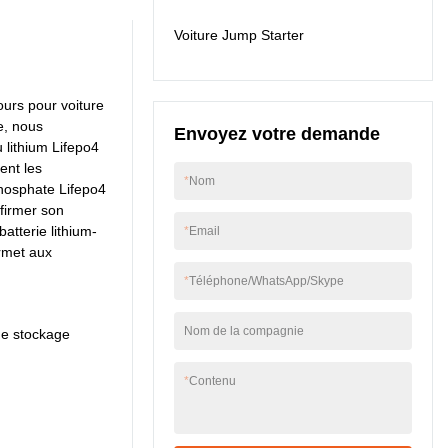
conteneurs de
Voiture Jump Starter
stockage d'énergie, le
produit est
particulièrement utile.
ours pour voiture
e, nous
Envoyez votre demande
 lithium Lifepo4
ent les
*
Nom
phosphate Lifepo4
firmer son
atterie lithium-
*
Email
ermet aux
*
Téléphone/WhatsApp/Skype
Nom de la compagnie
de stockage
*
Contenu