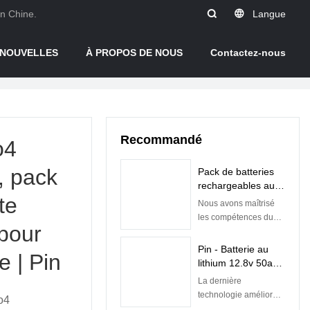
en Chine.
Langue
NOUVELLES
À PROPOS DE NOUS
Contactez-nous
Recommandé
o4
, pack
Pack de batteries
rechargeables au
te
lithium-ion Lifepo4
Nous avons maîtrisé
5 kW 10 kW 48 V
les compétences du
pour
avec BMS intégré |
processus de
Pine
fabrication de la
Pin - Batterie au
e | Pin
batterie rechargeable
lithium 12.8v 50ah
au lithium-ion à
Batteries Lifepo4
La dernière
énergie solaire 5kw
pour batterie de
technologie améliore
po4
10kw Lifepo4 48v
remplacement au
la qualité des batteries