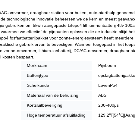
DC/AC-omvormer, draagbaar station voor buiten, auto-starthulp genoemd
urende technologische innovatie beheersen we de kern en meest geavan
gie gebruiken om 5kwh aangepaste Lifepo4 lithium-ionbatterij 48v 100a
waarmee we effectief de pijnpunten oplossen die de industrie altijd h
fepo4 fosfaatbatterijpakket voor zonne-energiesysteem heeft meerdere
t praktische gebruik ervan te bevestigen. Wanneer toegepast in het toe
e zonne-omvormer, lithium-ionbatterij, DC/AC-omvormer, draagbaar sta
l kosten bespaart.
Merknaam
Pijnboom
Batterijtype
opslagbatterijpakke
Scheikunde
LevenPo4
Materiaal van de behuizing
ABS
Kortsluitbeveiliging
200-400μs
Hoge temperatuur afsluitlading
129,2℉[54℃][Aang