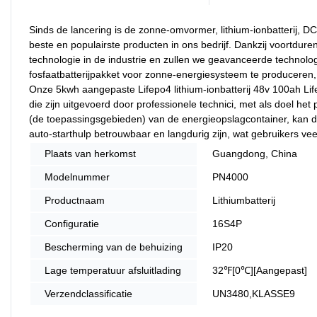
Sinds de lancering is de zonne-omvormer, lithium-ionbatterij, 
beste en populairste producten in ons bedrijf. Dankzij voortd
technologie in de industrie en zullen we geavanceerde technolo
fosfaatbatterijpakket voor zonne-energiesysteem te produceren, 
Onze 5kwh aangepaste Lifepo4 lithium-ionbatterij 48v 100ah Li
die zijn uitgevoerd door professionele technici, met als doel he
(de toepassingsgebieden) van de energieopslagcontainer, kan d
auto-starthulp betrouwbaar en langdurig zijn, wat gebruikers vee
Plaats van herkomst
Guangdong, China
Modelnummer
PN4000
Productnaam
Lithiumbatterij
Configuratie
16S4P
Bescherming van de behuizing
IP20
Lage temperatuur afsluitlading
32℉[0℃][Aangepast]
Verzendclassificatie
UN3480,KLASSE9