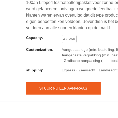
100ah Lifepo4 fosfaatbatterijpakket voor zonne-
werd gelanceerd, ontvingen we goede feedback 
klanten waren ervan overtuigd dat dit type produ
eigen behoeften kon voldoen. Bovendien is het b
voldoen aan alle soorten klanten op de markt.
Capacity:
4.8kwh
Customization:
Aangepast logo (min. bestelling: 5
Aangepaste verpakking (min. beste
, Grafische aanpassing (min. beste
shipping:
Express · Zeevracht · Landvracht
STUUR NU EEN AANVRAAG