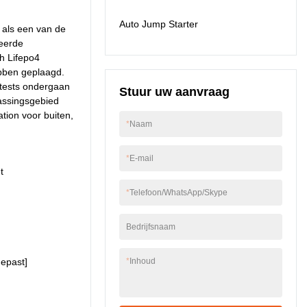
veld(en) van Energy
Auto Jump Starter
Storage Container is
 als een van de
het product bijzonder
ceerde
nuttig.
h Lifepo4
ebben geplaagd.
 tests ondergaan
Stuur uw aanvraag
passingsgebied
tion voor buiten,
*
Naam
*
E-mail
t
*
Telefoon/WhatsApp/Skype
Bedrijfsnaam
epast]
*
Inhoud