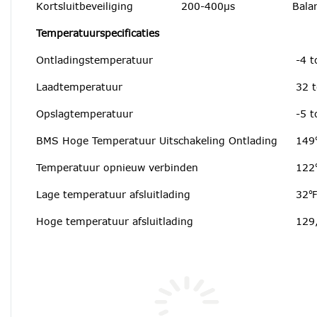
Kortsluitbeveiliging
200-400μs
Bala
Temperatuurspecificaties
Ontladingstemperatuur
-4 
Laadtemperatuur
32 
Opslagtemperatuur
-5 
BMS Hoge Temperatuur Uitschakeling Ontlading
149
Temperatuur opnieuw verbinden
122
Lage temperatuur afsluitlading
32℉
Hoge temperatuur afsluitlading
129