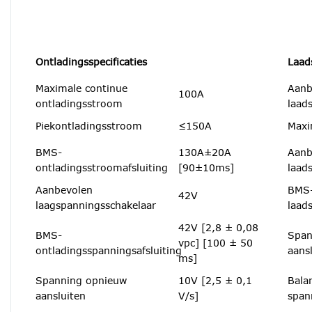
Ontladingsspecificaties
Laads
Maximale continue
Aanb
100A
ontladingsstroom
laad
Piekontladingsstroom
≤150A
Maxi
BMS-
130A±20A
Aanb
ontladingsstroomafsluiting
[90±10ms]
laad
Aanbevolen
BMS
42V
laagspanningsschakelaar
laad
42V [2,8 ± 0,08
BMS-
Span
vpc] [100 ± 50
ontladingsspanningsafsluiting
aans
ms]
Spanning opnieuw
10V [2,5 ± 0,1
Bala
aansluiten
V/s]
span