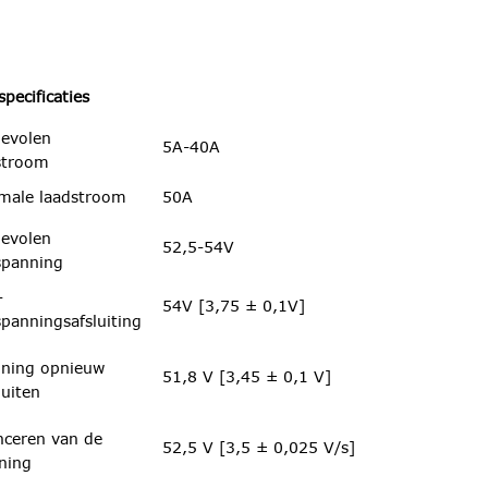
pecificaties
evolen
5A-40A
stroom
male laadstroom
50A
evolen
52,5-54V
spanning
-
54V [3,75 ± 0,1V]
spanningsafsluiting
ning opnieuw
51,8 V [3,45 ± 0,1 V]
luiten
nceren van de
52,5 V [3,5 ± 0,025 V/s]
ning