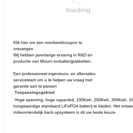
Klik hier om een ​​voorbeeldcoupon te
ontvangen
Wij hebben jarenlange ervaring in R&D en
productie van lithium-ionbatterijpakketten.
Een professioneel ingenieurs- en aftersales-
serviceteam om u te helpen uw vraag met
garantie aan te passen
Toepassingsgebied
 Hoge spanning, hoge capaciteit, 100Kwh, 200Kwh, 300Kwh, 1Mwh, Pine Energy streeft ernaar om klanten een veilige, goed ontworpen en 
hoogwaardige standaard LiFePO4-batterij te bieden. Het ontwe
milieuvriendelijk back-upsysteem is dit uw beste keuze. 