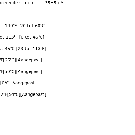
ncerende stroom
35±5mA
tot 140℉[-20 tot 60℃]
tot 113℉ [0 tot 45℃]
tot 45℃ [23 tot 113℉]
℉[65℃][Aangepast]
℉[50℃][Aangepast]
[0℃][Aangepast]
,2℉[54℃][Aangepast]