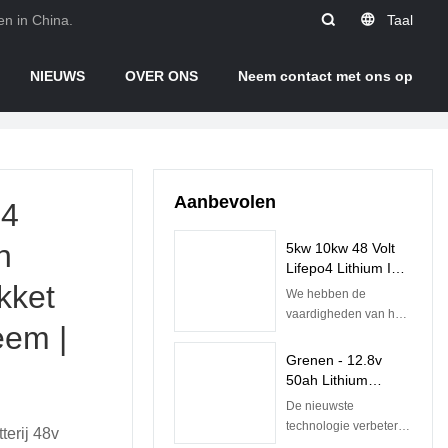
en in China.
Taal
NIEUWS
OVER ONS
Neem contact met ons op
Aanbevolen
o4
h
5kw 10kw 48 Volt
Lifepo4 Lithium Ion
kket
Oplaadbare
We hebben de
Batterijpakket Met
vaardigheden van het
eem |
Ingebouwde BMS |
productieproces van
Pine
de goedkope zonne-
Grenen - 12.8v
energie 5kw 10kw
50ah Lithium
Lifepo4-batterij 48v
Batterij Lifepo4
De nieuwste
50ah lithium-ion
Batterijen Voor
technologie verbetert
terij 48v
oplaadbare batterij met
Loodzuur
de kwaliteit van 12.8v