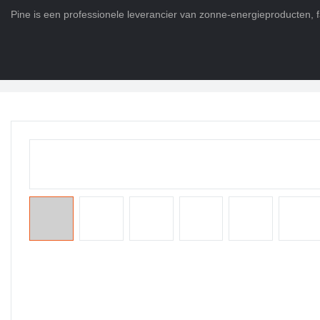
Pine is een professionele leverancier van zonne-energieproducten, f
Thuis
>
Producten
>
Levensduur Po4-batterij
>
Lithium ion batterij