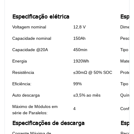
Especificação elétrica
Espe
Voltagem nominal
12,8 V
Dimen
Capacidade nominal
150Ah
Peso
Capacidade @20A
450min
Tipo de
Energia
1920Wh
Materi
Resistência
≤30mΩ @ 50% SOC
Proteç
Eficiência:
99%
Tipo de
Auto descarga
≤3,5% ao mês
Químic
Máximo de Módulos em
4
Config
série de Paralelos:
Especificações de descarga
Espe
Corrente Máxima de
Recome