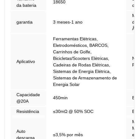
18650
da bateria
ori
Mat
garantia
3 meses-1 ano
do
Ân
Ferramentas Elétricas,
Eletrodomésticos, BARCOS,
Carrinhos de Golfe,
Bicicletas/Scooters Elétricas,
No
Aplicativo
Cadeiras de Rodas Elétricas,
Pro
Sistemas de Energia Elétrica,
Sistemas de Armazenamento de
Energia Solar
Capacidade
450min
Ene
@20A
Resistência
≤30mΩ @ 50% SOC
Efi
Mó
Má
Auto
≤3,5% por mês
em 
descarga