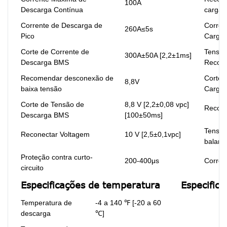
100A
Descarga Contínua
carga
Corrente de Descarga de
Corren
260A≤5s
Pico
Carga
Corte de Corrente de
Tensão
300A±50A [2,2±1ms]
Descarga BMS
Recom
Recomendar desconexão de
Corte 
8,8V
baixa tensão
Carga
Corte de Tensão de
8,8 V [2,2±0,08 vpc]
Recone
Descarga BMS
[100±50ms]
Tensão
Reconectar Voltagem
10 V [2,5±0,1vpc]
balan
Proteção contra curto-
200-400μs
Corrent
circuito
Especificações de temperatura
Especific
Temperatura de
-4 a 140 ℉ [-20 a 60
descarga
℃]