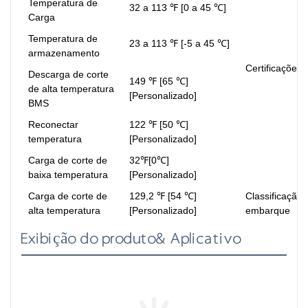
Temperatura de
32 a 113 ℉ [0 a 45 ℃]
Carga
Temperatura de
23 a 113 ℉ [-5 a 45 ℃]
armazenamento
Certificações
Descarga de corte
149 ℉ [65 ℃]
de alta temperatura
[Personalizado]
BMS
Reconectar
122 ℉ [50 ℃]
temperatura
[Personalizado]
Carga de corte de
32℉[0℃]
baixa temperatura
[Personalizado]
Carga de corte de
129,2 ℉ [54 ℃]
Classificação 
alta temperatura
[Personalizado]
embarque
Exibição do produto& Aplicativo