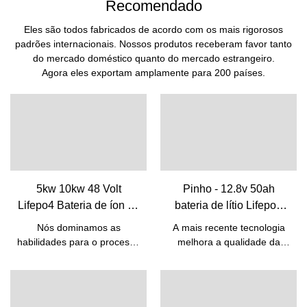
Recomendado
Eles são todos fabricados de acordo com os mais rigorosos
padrões internacionais. Nossos produtos receberam favor tanto
do mercado doméstico quanto do mercado estrangeiro.
Agora eles exportam amplamente para 200 países.
5kw 10kw 48 Volt
Pinho - 12.8v 50ah
Lifepo4 Bateria de íon de
bateria de lítio Lifepo4
lítio recarregável com
baterias para bateria de
Nós dominamos as
A mais recente tecnologia
BMS integrado | Pinho
substituição de ácido-
habilidades para o processo
melhora a qualidade da
chumbo 12v 50ah 12V
de fabricação da bateria
bateria de lítio 12,8v 50ah
recarregável de íon de lítio
Lifepo4 baterias para
bateria Lifepo4
48v 50ah com Bms
bateria de substituição de
embutida. Graças às
chumbo-ácido 12v 50ah.