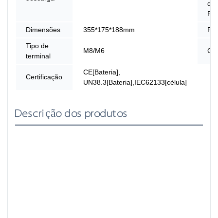
de
Par
Dimensões
355*175*188mm
Pe
Tipo de
M8/M6
Cob
terminal
CE[Bateria],
Certificação
UN38.3[Bateria],IEC62133[célula]
Descrição dos produtos