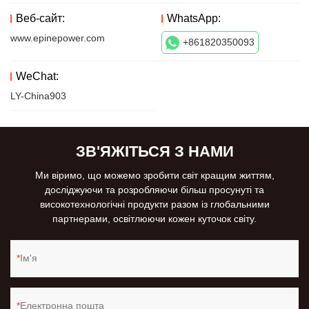
Веб-сайт:
WhatsApp:
www.epinepower.com
+861820350093
WeChat:
LY-China903
ЗВ'ЯЖІТЬСЯ З НАМИ
Ми віримо, що можемо зробити світ кращим життям,
досліджуючи та розробляючи більш просунуті та
високотехнологічні продукти разом із глобальними
партнерами, освітлюючи кожен куточок світу.
Ім'я
Електронна пошта