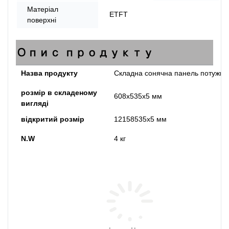
Матеріал
ETFT
поверхні
Опис продукту
Назва продукту
Складна сонячна панель потужніс
розмір в складеному
608x535x5 мм
вигляді
відкритий розмір
12158535x5 мм
N.W
4 кг