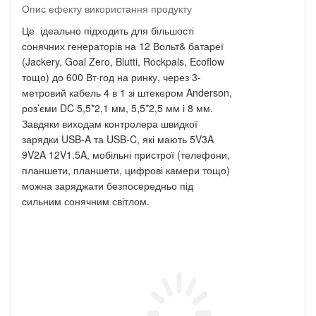
Опис ефекту використання продукту
Це ідеально підходить для більшості
сонячних генераторів на 12 Вольт& батареї
(Jackery, Goal Zero, Blutti, Rockpals, Ecoflow
тощо) до 600 Вт·год на ринку, через 3-
метровий кабель 4 в 1 зі штекером Anderson,
роз’єми DC 5,5*2,1 мм, 5,5*2,5 мм і 8 мм.
Завдяки виходам контролера швидкої
зарядки USB-A та USB-C, які мають 5V3A
9V2A 12V1.5A, мобільні пристрої (телефони,
планшети, планшети, цифрові камери тощо)
можна заряджати безпосередньо під
сильним сонячним світлом.