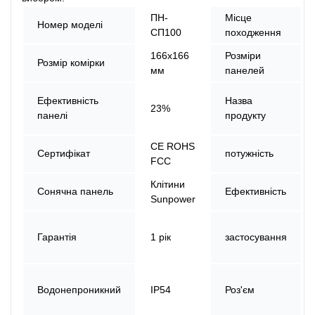
ПН-
Місце
Номер моделі
СП100
походження
166х166
Розміри
Розмір комірки
мм
панелей
Ефективність
Назва
23%
панелі
продукту
CE ROHS
Сертифікат
потужність
FCC
Клітини
Сонячна панель
Ефективність
Sunpower
Гарантія
1 рік
застосування
Водонепроникний
IP54
Роз'єм