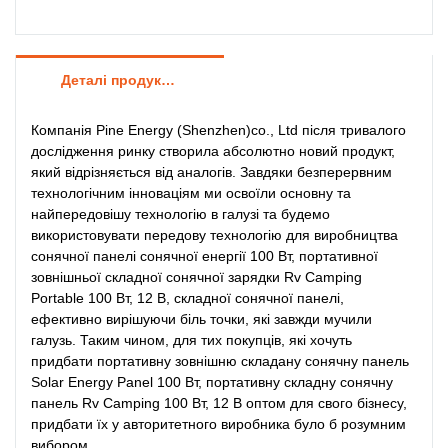
Деталі продуктів
Компанія Pine Energy (Shenzhen)co., Ltd після тривалого
дослідження ринку створила абсолютно новий продукт,
який відрізняється від аналогів. Завдяки безперервним
технологічним інноваціям ми освоїли основну та
найпередовішу технологію в галузі та будемо
використовувати передову технологію для виробництва
сонячної панелі сонячної енергії 100 Вт, портативної
зовнішньої складної сонячної зарядки Rv Camping
Portable 100 Вт, 12 В, складної сонячної панелі,
ефективно вирішуючи біль точки, які завжди мучили
галузь. Таким чином, для тих покупців, які хочуть
придбати портативну зовнішню складану сонячну панель
Solar Energy Panel 100 Вт, портативну складну сонячну
панель Rv Camping 100 Вт, 12 В оптом для свого бізнесу,
придбати їх у авторитетного виробника було б розумним
вибором.