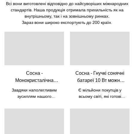
Всі вони виготовлені відповідно до найсуворіших міжнародних
стандартів. Наша продукція отримала прихильність як на
внутрішньому, так і на зовнішньому ринках.
Зараз вони широко експортують до 200 країн.
Сосна -
Сосна - Гнучкі сонячні
Монокристалічна
батареї 10 Вт можна
напівгнучка сонячна
складати для
Завдяки наполегливим
Є мільйони покупців у
панель потужністю 100
використання на вулиці
зусиллям нашого
всьому світі, які готові
Вт і потужністю 12 В
Зарядний пристрій USB
технічного персоналу вони
придбати високоякісні
підняли наш технологічний
для сонячної
гнучкі сонячні панелі
5 В
рівень. Ми маємо змогу
потужністю 10 Вт, які
енергетичної системи
використовувати передові
можна скласти для
технології для
використання на вулиці,
виробництва гнучкої
зарядний пристрій USB 5