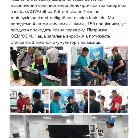
накопичення сонячної енергії\електричних транспортних 
засобах\AGV\Golf-cart\Street-cleaner\electric-
motocycle\sonlar streetlight\and electric tools etc. Ми 
володіємо 4 автоматичними лініями , 150 працівників, усі 
продукти проходять повну перевірку. Підтримка 
OEM/ODM. Наша загальна виробнича потужність 
становить 1 мільйон акумуляторів на місяць.