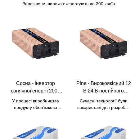
Зараз вони широко експортують до 200 країн.
Сосна - інвертор
Pine - Високоякісний 12
сонячної енергії 2000
В 24 В постійного
Вт з 12 В постійного
струму до змінного
У процесі виробництва
Сучасні технології були
струму на 220 В
струму 110 В 220 В
продукту обов'язково
використані для розробки
змінного струму з
Інвертор з чистою
використовуються
та виробництва
цифровим РК-дисплеєм
передові технології.
високоякісного 12 В 24 В
синусоїдальною
Сфера застосування
постійного струму до
хвилею Інвертор
продукту була значно
змінного струму 110 В 220
потужності 1500 Вт