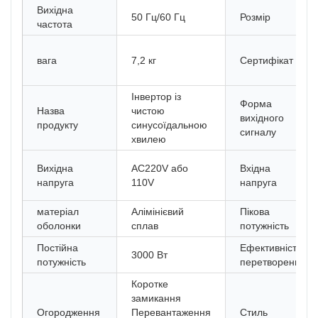
Вихідна
50 Гц/60 Гц
Розмір
частота
вага
7,2 кг
Сертифікат
Інвертор із
Форма
Назва
чистою
вихідного
продукту
синусоїдальною
сигналу
хвилею
Вихідна
AC220V або
Вхідна
напруга
110V
напруга
матеріал
Алімінієвий
Пікова
оболонки
сплав
потужність
Постійна
Ефективність
3000 Вт
потужність
перетворення
Коротке
замикання
Огородження
Перевантаження
Стиль