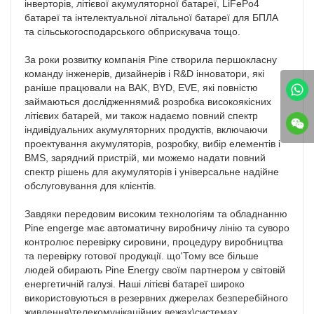
інверторів, літієвої акумуляторної батареї, LiFePo4 
батареї та інтелектуальної літальної батареї для БПЛА 
та сільськогосподарського обприскувача тощо.

За роки розвитку компанія Pine створила першокласну 
команду інженерів, дизайнерів і R&D інноватори, які 
раніше працювали на BAK, BYD, EVE, які повністю 
займаються дослідженнями& розробка високоякісних 
літієвих батарей, ми також надаємо повний спектр 
індивідуальних акумуляторних продуктів, включаючи 
проектування акумуляторів, розробку, вибір елементів і 
BMS, зарядний пристрій, ми можемо надати повний 
спектр рішень для акумуляторів і універсальне надійне 
обслуговування для клієнтів.

Завдяки передовим високим технологіям та обладнанню 
Pine engerge має автоматичну виробничу лінію та суворо 
контролює перевірку сировини, процедуру виробництва 
та перевірку готової продукції. що'Тому все більше 
людей обирають Pine Energy своїм партнером у світовій 
енергетичній галузі. Наші літієві батареї широко 
використовуються в резервних джерелах безперебійного 
живлення\телекомунікаційних вежах\системах 