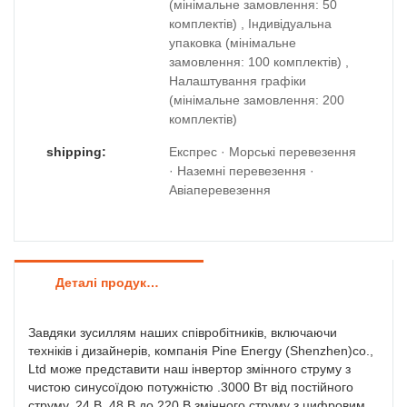
(мінімальне замовлення: 50
комплектів) , Індивідуальна
упаковка (мінімальне
замовлення: 100 комплектів) ,
Налаштування графіки
(мінімальне замовлення: 200
комплектів)
shipping:
Експрес · Морські перевезення
· Наземні перевезення ·
Авіаперевезення
Деталі продуктів
Завдяки зусиллям наших співробітників, включаючи
техніків і дизайнерів, компанія Pine Energy (Shenzhen)co.,
Ltd може представити наш інвертор змінного струму з
чистою синусоїдою потужністю .3000 Вт від постійного
струму, 24 В, 48 В до 220 В змінного струму з цифровим