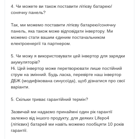
4. Чи можете ви також поставити літієву батарею/
сонячну панель?

Так, ми можемо поставити літієву батарею/сонячну 
панель, яка також може відповідати інвертору. Ми 
можемо стати вашим єдиним постачальником 
електроенергії та партнером.

5. Чи можу я використовувати цей інвертор для зарядки 
акумуляторів?

Ні. Цей інвертор може перетворювати лише постійний 
струм на змінний. Будь ласка, перевірте наш інвертор 
ДБЖ (модифікована синусоїда), щоб дізнатися про свої 
варіанти.

5. Скільки триває гарантійний термін?

Зазвичай ми надаємо принаймні один рік гарантії 
залежно від іншого продукту, для деяких Lifepo4 
(літієвих) батарей ми навіть можемо пообіцяти 10 років 
гарантії.
