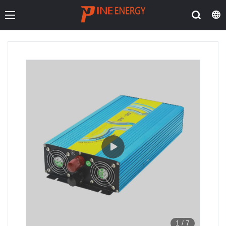
1
/
7