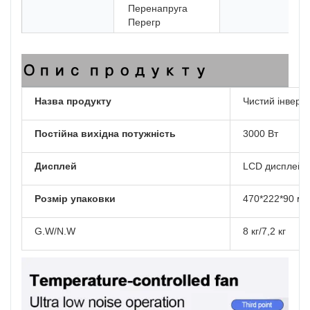
Перенапруга
Перегр
Опис продукту
Назва продукту
Чистий інверто
Постійна вихідна потужність
3000 Вт
Дисплей
LCD дисплей
Розмір упаковки
470*222*90 м
G.W/N.W
8 кг/7,2 кг