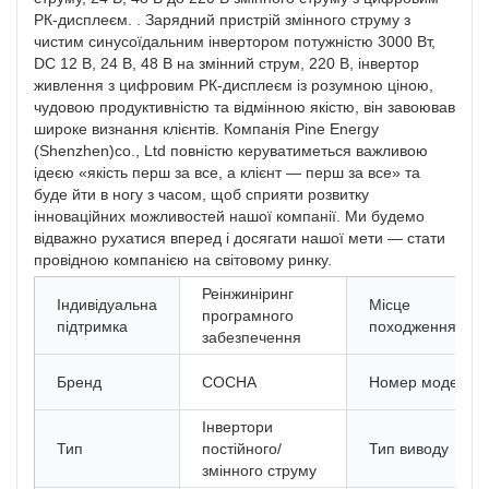
РК-дисплеєм. . Зарядний пристрій змінного струму з
чистим синусоїдальним інвертором потужністю 3000 Вт,
DC 12 В, 24 В, 48 В на змінний струм, 220 В, інвертор
живлення з цифровим РК-дисплеєм із розумною ціною,
чудовою продуктивністю та відмінною якістю, він завоював
широке визнання клієнтів. Компанія Pine Energy
(Shenzhen)co., Ltd повністю керуватиметься важливою
ідеєю «якість перш за все, а клієнт — перш за все» та
буде йти в ногу з часом, щоб сприяти розвитку
інноваційних можливостей нашої компанії. Ми будемо
відважно рухатися вперед і досягати нашої мети — стати
провідною компанією на світовому ринку.
Реінжиніринг
Індивідуальна
Місце
програмного
підтримка
походження
забезпечення
Бренд
СОСНА
Номер моделі
Інвертори
Тип
постійного/
Тип виводу
змінного струму