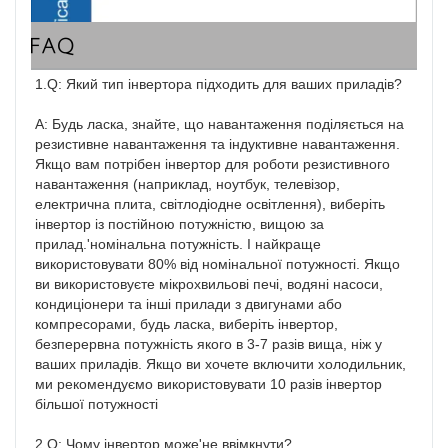
FAQ
1.Q: Який тип інвертора підходить для ваших приладів?

A: Будь ласка, знайте, що навантаження поділяється на 
резистивне навантаження та індуктивне навантаження. 
Якщо вам потрібен інвертор для роботи резистивного 
навантаження (наприклад, ноутбук, телевізор, 
електрична плита, світлодіодне освітлення), виберіть 
інвертор із постійною потужністю, вищою за 
прилад.'номінальна потужність. І найкраще 
використовувати 80% від номінальної потужності. Якщо 
ви використовуєте мікрохвильові печі, водяні насоси, 
кондиціонери та інші прилади з двигунами або 
компресорами, будь ласка, виберіть інвертор, 
безперервна потужність якого в 3-7 разів вища, ніж у 
ваших приладів. Якщо ви хочете включити холодильник, 
ми рекомендуємо використовувати 10 разів інвертор 
більшої потужності

2.Q: Чому інвертор може'не ввімкнути?
