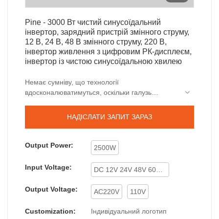
Pine - 3000 Вт чистий синусоїдальний
інвертор, зарядний пристрій змінного струму,
12 В, 24 В, 48 В змінного струму, 220 В,
інвертор живлення з цифровим РК-дисплеєм,
інвертор із чистою синусоїдальною хвилею
Немає сумніву, що технології
вдосконалюватимуться, оскільки галузь
продовжує розвиватися. Що стосується
технічних характеристик і характеристик
НАДІСЛАТИ ЗАПИТ ЗАРАЗ
зарядного пристрою змінного струму з чистим
синусоїдальним інвертором 3000 Вт, постійного
струму 12 В, 24 В, 48 В на 220 В змінного
Output Power:
2500W
струму з цифровим РК-дисплеєм, він широко
використовується у галузі інверторів і
Input Voltage:
DC 12V 24V 48V 60V 72V
перетворювачів.
Output Voltage:
AC220V
110V
Customization:
Індивідуальний логотип