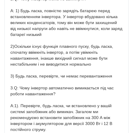
A: 1) Будь ласка, повністю зарядіть батарею перед 
встановленням інвертора. У інвертор вбудовано кілька 
великих конденсаторів, тому він може бути захищений 
від низької напруги або навіть не ввімкнутися, коли заряд 
батареї низький

2)Оскільки існує функція плавного пуску, будь ласка, 
спочатку ввімкніть інвертор, а потім увімкніть 
навантаження, інакше вихідний сигнал може бути 
нестабільним і не виводитися нормально

3) Будь ласка, перевірте, чи немає перевантаження

3.Q: Чому інвертор автоматично вимикається під час 
роботи навантаження?

A:1). Перевірте, будь ласка, чи встановлено у вашій 
системі запобіжник або вимикач. Загалом ми 
рекомендуємо встановити запобіжник на 300 А між 
інвертором і акумулятором для версії 3000 Вт і 12 В 
постійного струму.
