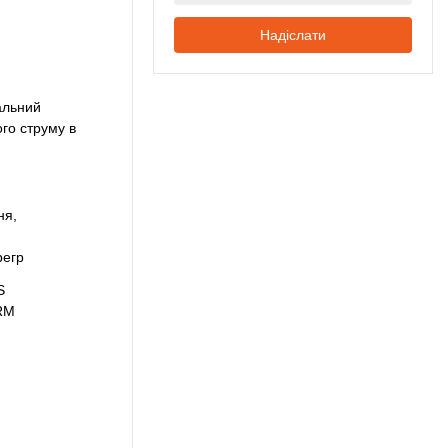
Надіслати
альний
ого струму в
ня,
,
регр
S
RM