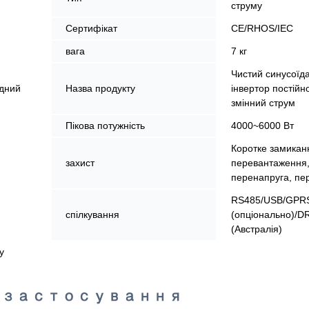
струму
Сертифікат
CE/RHOS/IEC
вага
7 кг
Чистий синусоїд
идний
Назва продукту
інвертор постійн
змінний струм
Пікова потужність
4000~6000 Вт
Коротке замикан
захист
перевантаження
перенапруга, пе
RS485/USB/GPR
спілкування
(опціонально)/D
(Австралія)
у
& застосування