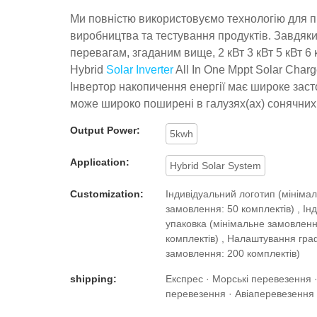
Ми повністю використовуємо технологію для п
виробництва та тестування продуктів. Завдяк
перевагам, згаданим вище, 2 кВт 3 кВт 5 кВт 6 к
Hybrid
Solar Inverter
All In One Mppt Solar Charge
Інвертор накопичення енергії має широке заст
може широко поширені в галузях(ах) сонячних 
Output Power:
5kwh
Application:
Hybrid Solar System
Customization:
Індивідуальний логотип (мініма
замовлення: 50 комплектів) , Ін
упаковка (мінімальне замовленн
комплектів) , Налаштування гра
замовлення: 200 комплектів)
shipping:
Експрес · Морські перевезення 
перевезення · Авіаперевезення