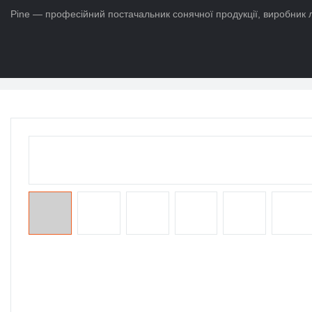
Pine — професійний постачальник сонячної продукції, виробник л
додому
>
Продукти