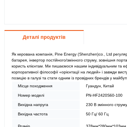
Деталі продуктів
Як керована компанія, Pine Energy (Shenzhen)co., Ltd регуля
батарея, інвертор постійного/змінного струму, зовнішня порт
користь клієнтам. Ми пишаємося нашим індивідуальним та еф
корпоративної філософії «орієнтації на людей» і завжди вист
позицію в галузі та стати одним із провідних брендів у майбу
Місце походження
Гуандун, Китай
Номер моделі
PN-HF2420S60-100
Вихідна напруга
230 В змінного струм
Вихідна частота
50 Гц/ 60 Гц
Розмір
378мм*280мм*103мм