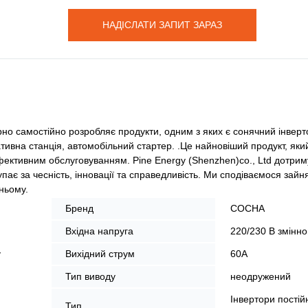
НАДІСЛАТИ ЗАПИТ ЗАРАЗ
рно самостійно розробляє продукти, одним з яких є сонячний інверто
ативна станція, автомобільний стартер. .Це найновіший продукт, як
ективним обслуговуванням. Pine Energy (Shenzhen)co., Ltd дотрим
упає за чесність, інновації та справедливість. Ми сподіваємося зай
тньому.
Бренд
СОСНА
Вхідна напруга
220/230 В змінно
у
Вихідний струм
60А
Тип виводу
неодружений
Інвертори постій
Тип