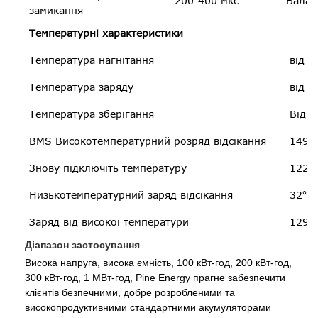
200-400 мкс
Балан
замикання
Температурні характеристики
Температура нагнітання
від -
Температура заряду
від 3
Температура зберігання
Від 2
BMS Високотемпературний розряд відсікання
149℉
Знову підключіть температуру
122 ℉
Низькотемпературний заряд відсікання
32℉[
Заряд від високої температури
129,2
Діапазон застосування
Висока напруга, висока ємність, 100 кВт-год, 200 кВт-год, 
300 кВт-год, 1 МВт-год, Pine Energy прагне забезпечити 
клієнтів безпечними, добре розробленими та 
високопродуктивними стандартними акумуляторами 