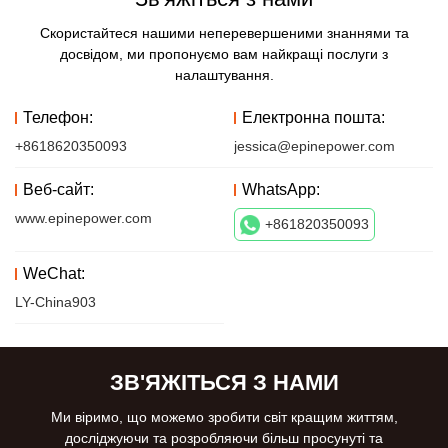
Скористайтеся нашими неперевершеними знаннями та
досвідом, ми пропонуємо вам найкращі послуги з
налаштування.
Телефон:
Електронна пошта:
+8618620350093
jessica@epinepower.com
Веб-сайт:
WhatsApp:
www.epinepower.com
+861820350093
WeChat:
LY-China903
ЗВ'ЯЖІТЬСЯ З НАМИ
Ми віримо, що можемо зробити світ кращим життям,
досліджуючи та розробляючи більш просунуті та