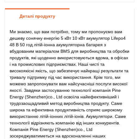
Деталі продукту
Ми знаємо, що вам потрібно, тому ми пропонуємо вам
дешеву сонячну енергію 5 кВт 10 кВт акумулятор Lifepo4
48 В 50 год літій-іонна акумуляторна батарея з
вбудованим матеріалом BMS для виробництва та обробки
продуктів, які щоденно використовуються вдома, в офісах
і на промислових підприємствах. Наші чисті та
високоякісні якість, що забезпечує найкращі результати та
тривалу підтримку під час використання. Крім того, ми
можемо запропонувати вам найсучасніші послуги високої
якості. Завдяки застосуванню технології компанія Pine
Energy (Shenzhen)co., Ltd освоїла найефективніший і
трудозаощадливий метод виробництва продукту. Саме
широка та ефективна продуктивність сприяє широкому
використанню літій-іонних літій-іонів. Акумулятори. Саме
технології відрізняють компанію від інших конкурентів.
Компанія Pine Energy (Shenzhen)co., Ltd
зосереджуватиметься на вдосконаленні наших