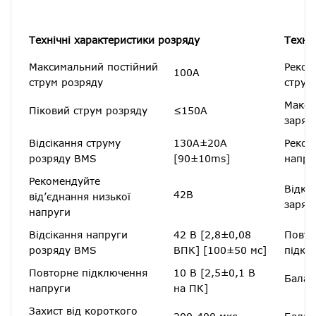
Технічні характеристики розряду
Техні
Максимальний постійний
Реком
100А
струм розряду
струм
Макси
Піковий струм розряду
≤150A
заряд
Відсікання струму
130A±20A
Реком
розряду BMS
[90±10ms]
напру
Рекомендуйте
Відкл
42В
від’єднання низької
заряд
напруги
Відсікання напруги
42 В [2,8±0,08
Повто
розряду BMS
ВПК] [100±50 мс]
підкл
Повторне підключення
10 В [2,5±0,1 В
Балан
напруги
на ПК]
Захист від короткого