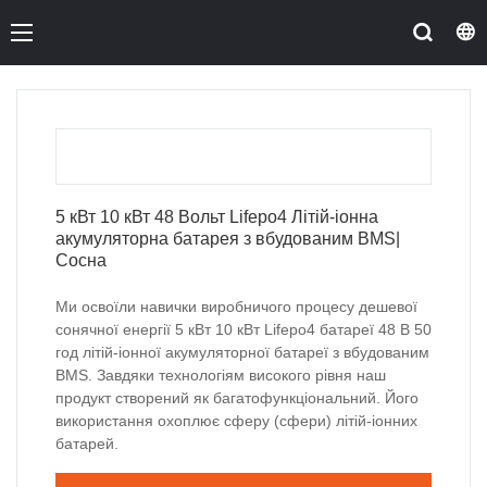
5 кВт 10 кВт 48 Вольт Lifepo4 Літій-іонна
акумуляторна батарея з вбудованим BMS|
Сосна
Ми освоїли навички виробничого процесу дешевої
сонячної енергії 5 кВт 10 кВт Lifepo4 батареї 48 В 50
год літій-іонної акумуляторної батареї з вбудованим
BMS. Завдяки технологіям високого рівня наш
продукт створений як багатофункціональний. Його
використання охоплює сферу (сфери) літій-іонних
батарей.