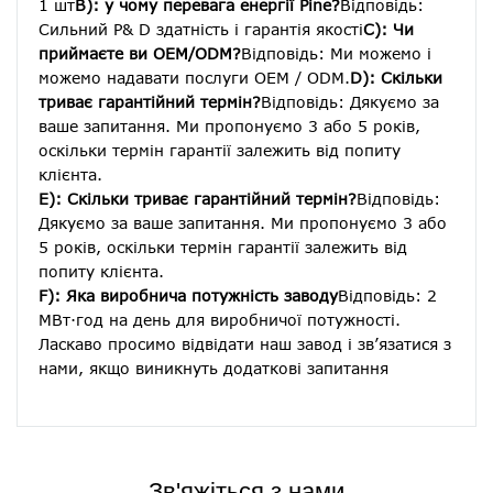
1 шт
B): у чому перевага енергії Pine?
Відповідь: 
Сильний Р& D здатність і гарантія якості
C): Чи 
приймаєте ви OEM/ODM?
Відповідь: Ми можемо і 
можемо надавати послуги OEM / ODM.
D): Скільки 
триває гарантійний термін?
Відповідь: Дякуємо за 
ваше запитання. Ми пропонуємо 3 або 5 років, 
оскільки термін гарантії залежить від попиту 
клієнта.
E): Скільки триває гарантійний термін?
Відповідь: 
Дякуємо за ваше запитання. Ми пропонуємо 3 або 
5 років, оскільки термін гарантії залежить від 
попиту клієнта.
F): Яка виробнича потужність заводу
Відповідь: 2 
МВт·год на день для виробничої потужності. 
Ласкаво просимо відвідати наш завод і зв’язатися з 
нами, якщо виникнуть додаткові запитання
Зв'яжіться з нами