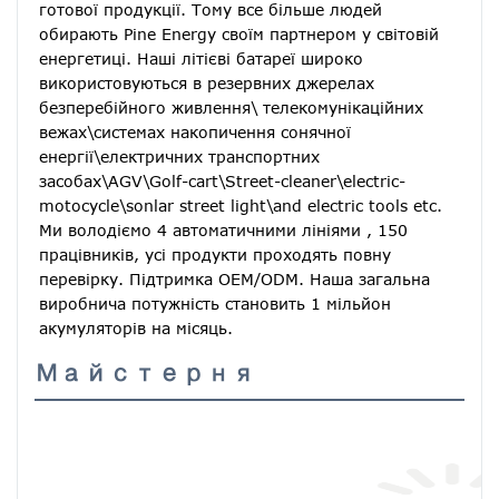
готової продукції. Тому все більше людей 
обирають Pine Energy своїм партнером у світовій 
енергетиці. Наші літієві батареї широко 
використовуються в резервних джерелах 
безперебійного живлення\ телекомунікаційних 
вежах\системах накопичення сонячної 
енергії\електричних транспортних 
засобах\AGV\Golf-cart\Street-cleaner\electric-
motocycle\sonlar street light\and electric tools etc. 
Ми володіємо 4 автоматичними лініями , 150 
працівників, усі продукти проходять повну 
перевірку. Підтримка OEM/ODM. Наша загальна 
виробнича потужність становить 1 мільйон 
акумуляторів на місяць.
Майстерня