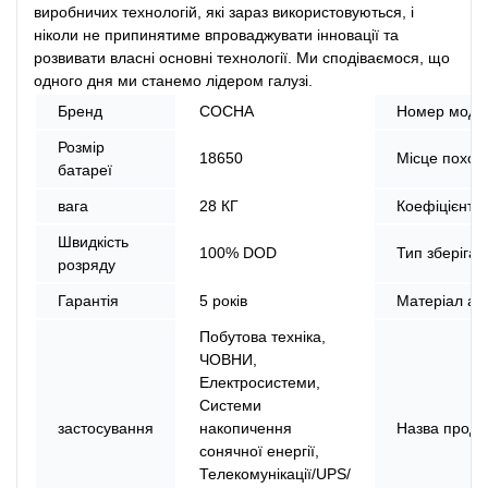
виробничих технологій, які зараз використовуються, і
ніколи не припинятиме впроваджувати інновації та
розвивати власні основні технології. Ми сподіваємося, що
одного дня ми станемо лідером галузі.
Бренд
СОСНА
Номер моде
Розмір
18650
Місце поход
батареї
вага
28 КГ
Коефіцієнт 
Швидкість
100% DOD
Тип зберіган
розряду
Гарантія
5 років
Матеріал ан
Побутова техніка,
ЧОВНИ,
Електросистеми,
Системи
застосування
накопичення
Назва проду
сонячної енергії,
Телекомунікації/UPS/