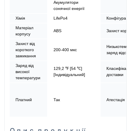
Акумулятори
сонячної енергії
Хімія
LifePo4
Конфігураці
Матеріал
ABS
Захист корп
корпусу
Захист від
Низькотемп
короткого
200-400 мкс
заряд відсік
замикання
Заряд від
129,2 ℉ [54 ℃]
Класифікаці
високої
[Індивідуальний]
доставки
температури
Платний
Так
Атестація
Опис продукції