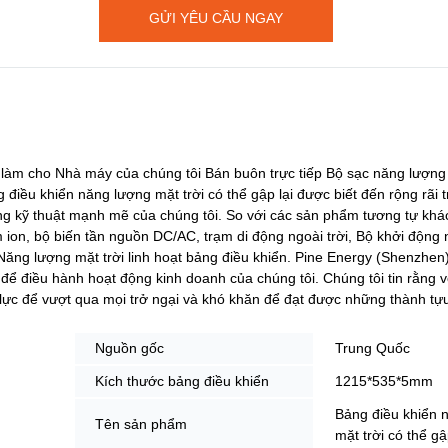
GỬI YÊU CẦU NGAY
ẽ làm cho Nhà máy của chúng tôi Bán buôn trực tiếp Bộ sạc năng lượng
iều khiển năng lượng mặt trời có thể gập lại được biết đến rộng rãi tr
ng kỹ thuật mạnh mẽ của chúng tôi. So với các sản phẩm tương tự khá
um ion, bộ biến tần nguồn DC/AC, trạm di động ngoài trời, Bộ khởi động 
 Năng lượng mặt trời linh hoạt bảng điều khiển. Pine Energy (Shenzhen)
nh để điều hành hoạt động kinh doanh của chúng tôi. Chúng tôi tin rằng v
lực để vượt qua mọi trở ngại và khó khăn để đạt được những thành tựu
Nguồn gốc
Trung Quốc
Kích thước bảng điều khiển
1215*535*5mm
Bảng điều khiển 
Tên sản phẩm
mặt trời có thể gậ