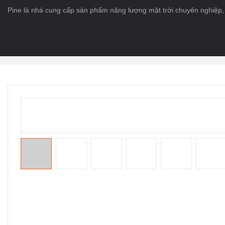
Pine là nhà cung cấp sản phẩm năng lượng mặt trời chuyên nghiệp, 
Trang chủ
>
CÁC SẢN PHẨM
>
Hệ thống năng lượng mặt trời
>
bảng