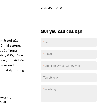
trạm di động ngoài trời,
chúng tôi đã mở rộng
khởi động nhảy xe có
khởi động ô tô
nó để sử dụng trong
nhiều tính năng tuyệt
các Tấm pin mặt trời
vời. Ngoài ra, nó được
linh hoạt.
thiết kế khoa học và
hợp lý. Cấu trúc bên
trong và hình thức bên
Gửi yêu cầu của bạn
ngoài của nó được
thiết kế tỉ mỉ bởi các
 mặt trời gấp
*
Tên
nhà thiết kế và kỹ thuật
ên thị trường.
viên chuyên nghiệp
c của Trung
của chúng tôi. Yêu cầu
*
E-mail
nhảy ô tô, nó có
và thị hiếu của khách
 co., Ltd sẽ luôn
hàng có thể được đáp
ới sự nỗ lực
*
Điện thoại/WhatsApp/Skype
ứng tốt.
 nhất định trong
Tên công ty
*
Nội dung
năng lượng
p lại