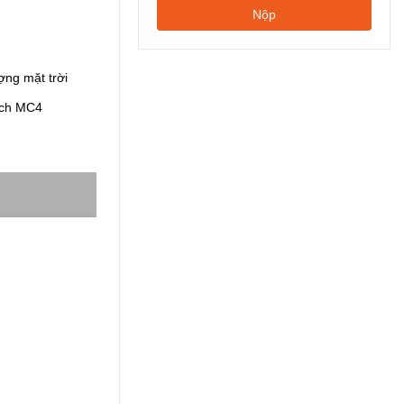
Nộp
ợng mặt trời
ích MC4