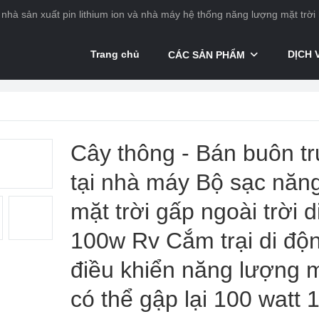
nhà sản xuất pin lithium ion và nhà máy hệ thống năng lượng mặt trời
Trang chủ
DỊCH 
CÁC SẢN PHẨM
 điều khiển năng lượng mặt trời
Cây thông - Bán buôn tr
tại nhà máy Bộ sạc năn
mặt trời gấp ngoài trời 
100w Rv Cắm trại di độ
điều khiển năng lượng m
có thể gập lại 100 watt 