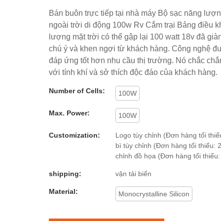
Bán buôn trực tiếp tại nhà máy Bộ sạc năng lượn
ngoài trời di động 100w Rv Cắm trại Bảng điều 
lượng mặt trời có thể gập lại 100 watt 18v đã gi
chú ý và khen ngợi từ khách hàng. Công nghệ đ
đáp ứng tốt hơn nhu cầu thị trường. Nó chắc ch
với tính khí và sở thích độc đáo của khách hàng.
Number of Cells:
100W
Max. Power:
100W
Customization:
Logo tùy chỉnh (Đơn hàng tối thiể
bì tùy chỉnh (Đơn hàng tối thiểu: 
chỉnh đồ họa (Đơn hàng tối thiểu:
shipping:
vận tải biển
Material:
Monocrystalline Silicon