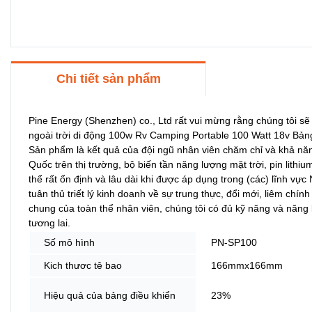
Chi tiết sản phẩm
Pine Energy (Shenzhen) co., Ltd rất vui mừng rằng chúng tôi s
ngoài trời di động 100w Rv Camping Portable 100 Watt 18v Bảng đ
Sản phẩm là kết quả của đội ngũ nhân viên chăm chỉ và khả nă
Quốc trên thị trường, bộ biến tần năng lượng mặt trời, pin lithi
thể rất ổn định và lâu dài khi được áp dụng trong (các) lĩnh vực
tuân thủ triết lý kinh doanh về sự trung thực, đổi mới, liêm chí
chung của toàn thể nhân viên, chúng tôi có đủ kỹ năng và năng 
tương lai.
Số mô hình
PN-SP100
Kich thươc tê bao
166mmx166mm
Hiệu quả của bảng điều khiển
23%