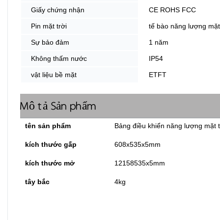
Giấy chứng nhận
CE ROHS FCC
Pin mặt trời
tế bào năng lượng mặt 
Sự bảo đảm
1 năm
Không thấm nước
IP54
vật liệu bề mặt
ETFT
Mô tả Sản phẩm
tên sản phẩm
Bảng điều khiển năng lượng mặt t
kích thước gấp
608x535x5mm
kích thước mở
12158535x5mm
tây bắc
4kg