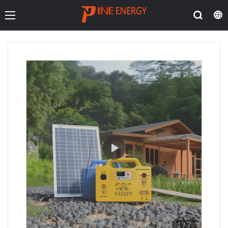
1
/
7