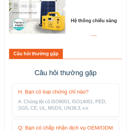
phát điện mặt trời khác nhau
để bạn lựa chọn
Hệ thống chiếu sáng
năng lượng mặt trời
Câu hỏi thường gặp
di động
Câu hỏi thường gặp
H. Bạn có loại chứng chỉ nào?
A. Chúng tôi có ISO9001, ISO14001, PED,
SGS, CE, UL, MSDS, UN38.3, v.v.
Q: Bạn có chấp nhận dịch vụ OEM/ODM