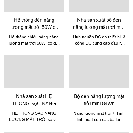
Hệ thống đèn năng
Nhà sản xuất bộ đèn
lượng mặt trời 50W có
năng lượng mặt trời mini
đài FM MP3 và 6 bóng
120Wh chất lượng | Pine
Hệ thống chiếu sáng năng
Hub nguồn DC đa thiết bị: 3
đèn LED & nhà sản xuất
lượng mặt trời 50W có đài
cổng DC cung cấp đầu ra
| Cây thông
FM MP3 và 6 bóng đèn
12V/5V ổn định cho máy
LED/ Năng lượng pin:
CPAP, tủ lạnh mini hoặc
360Wh
máy ảnh, cho phép hỗ trợ y
tế ngoài lưới điện hoặc
quay phim ngoài trời kéo
dài mà không cần phụ
thuộc vào lưới điện. Bộ đèn
năng lượng mặt trời mini
Nhà sản xuất HỆ
Bộ đèn năng lượng mặt
120Wh so với các sản
THỐNG SẠC NĂNG
trời mini 84Wh
phẩm tương tự trên thị
LƯỢNG MẶT TRỜI chất
trường, có những ưu điểm
HỆ THỐNG SẠC NĂNG
Năng lượng mặt trời + Tính
lượng | Pine
vượt trội không gì sánh
LƯỢNG MẶT TRỜI so với
linh hoạt của sạc ba lần
bằng về hiệu suất, chất
các sản phẩm tương tự trên
Đầu vào tấm pin mặt trời
lượng, ngoại hình, v.v. và có
thị trường, nó có những ưu
mở rộng khả năng sử dụng