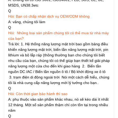
MSDS, UN38.3etc
Q
Hỏi: Bạn có chấp nhận dịch vụ OEM/ODM không
A: vâng, chúng tôi làm
Q
Hỏi: Những loại sản phẩm chúng tôi có thể mua từ nhà máy
của bạn?
Trả lời: 1. Hệ thống năng lượng mặt trời bao gồm bảng điều
khiển năng lượng mặt trời, biến tần năng lượng mặt trời, pin
lithium và bộ lắp ráp (thông thường bạn cho chúng tôi biết
nhu cầu của bạn, chúng tôi có thể giúp bạn thiết kế giải pháp
năng lượng một cửa cho đến khi giao hàng 2. Biến tần
nguồn DC /AC / Biến tần nguồn ô tô / Bộ khởi động xe ô tô
3. trạm điện di động ngoài trời Nói một cách dễ hiểu, chúng
tôi là nhà cung cấp năng lượng mới lý tưởng cho bạn..
Q
Hỏi: Còn thời gian bảo hành thì sao
A: phụ thuộc vào sản phẩm khác nhau, nó sẽ kéo dài ít nhất
12 tháng. Một số sản phẩm thậm chí còn tồn tại trong nhiều
năm
Q