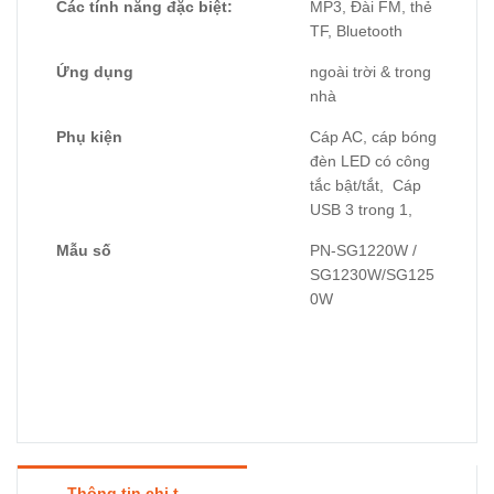
Các tính năng đặc biệt:
MP3, Đài FM, thẻ
TF, Bluetooth
Ứng dụng
ngoài trời & trong
nhà
Phụ kiện
Cáp AC, cáp bóng
đèn LED có công
tắc bật/tắt, Cáp
USB 3 trong 1,
Mẫu số
PN-SG1220W /
SG1230W/SG125
0W
Thông tin chi tiết sản phẩm