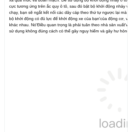
xả quá mức và đoản mạch. Để sử dụng bộ khởi động nhảy ô tô 12
cực tương ứng trên ắc quy ô tô, sau đó bật bộ khởi động nhảy vọ
chạy, bạn sẽ ngắt kết nối các dây cáp theo thứ tự ngược lại mà c
bộ khởi động có đủ lực để khởi động xe của bạn'của động cơ, vì
khác nhau. Nó'Điều quan trọng là phải tuân theo nhà sản xuất'và 
sử dụng không đúng cách có thể gây nguy hiểm và gây hư hỏng c