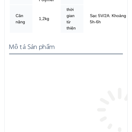
thời
Cân
gian
Sạc 5V/2A: Khoảng
1,2kg
nặng
từ
5h-6h
thiện
Mô tả Sản phẩm