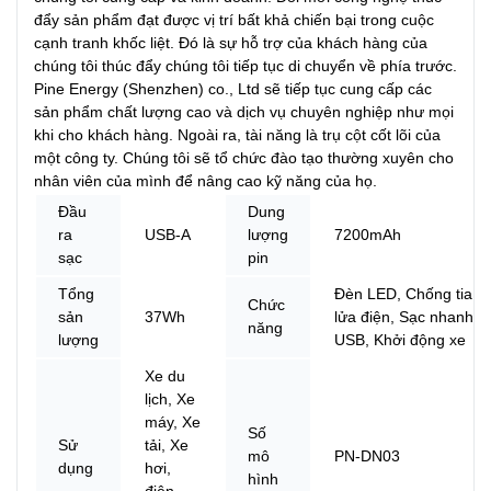
đẩy sản phẩm đạt được vị trí bất khả chiến bại trong cuộc
cạnh tranh khốc liệt. Đó là sự hỗ trợ của khách hàng của
chúng tôi thúc đẩy chúng tôi tiếp tục di chuyển về phía trước.
Pine Energy (Shenzhen) co., Ltd sẽ tiếp tục cung cấp các
sản phẩm chất lượng cao và dịch vụ chuyên nghiệp như mọi
khi cho khách hàng. Ngoài ra, tài năng là trụ cột cốt lõi của
một công ty. Chúng tôi sẽ tổ chức đào tạo thường xuyên cho
nhân viên của mình để nâng cao kỹ năng của họ.
Đầu
Dung
ra
USB-A
lượng
7200mAh
sạc
pin
Tổng
Đèn LED, Chống tia
Chức
sản
37Wh
lửa điện, Sạc nhanh
năng
lượng
USB, Khởi động xe
Xe du
lịch, Xe
máy, Xe
Số
Sử
tải, Xe
mô
PN-DN03
dụng
hơi,
hình
điện