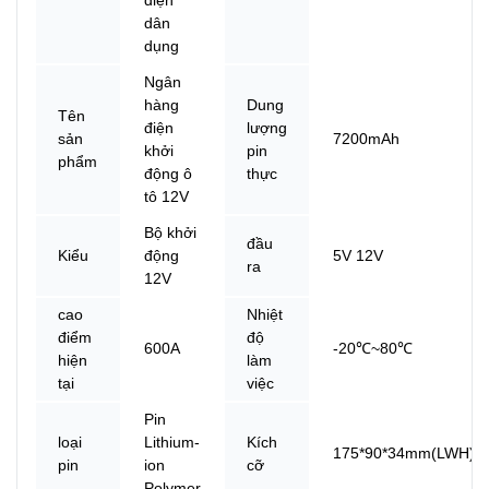
dân
dụng
Ngân
hàng
Dung
Tên
điện
lượng
sản
7200mAh
khởi
pin
phẩm
động ô
thực
tô 12V
Bộ khởi
đầu
Kiểu
động
5V 12V
ra
12V
cao
Nhiệt
điểm
độ
600A
-20℃~80℃
hiện
làm
tại
việc
Pin
loại
Lithium-
Kích
175*90*34mm(LWH)
pin
ion
cỡ
Polymer