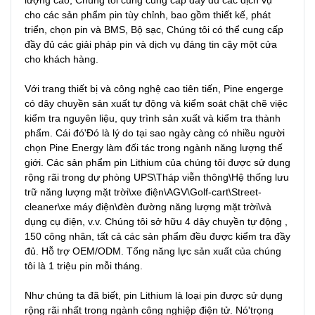
cho các sản phẩm pin tùy chỉnh, bao gồm thiết kế, phát 
triển, chọn pin và BMS, Bộ sạc, Chúng tôi có thể cung cấp 
đầy đủ các giải pháp pin và dịch vụ đáng tin cậy một cửa 
cho khách hàng.

Với trang thiết bị và công nghệ cao tiên tiến, Pine engerge 
có dây chuyền sản xuất tự động và kiểm soát chặt chẽ việc 
kiểm tra nguyên liệu, quy trình sản xuất và kiểm tra thành 
phẩm. Cái đó'Đó là lý do tại sao ngày càng có nhiều người 
chọn Pine Energy làm đối tác trong ngành năng lượng thế 
giới. Các sản phẩm pin Lithium của chúng tôi được sử dụng 
rộng rãi trong dự phòng UPS\Tháp viễn thông\Hệ thống lưu 
trữ năng lượng mặt trời\xe điện\AGV\Golf-cart\Street-
cleaner\xe máy điện\đèn đường năng lượng mặt trời\và 
dụng cụ điện, v.v. Chúng tôi sở hữu 4 dây chuyền tự động , 
150 công nhân, tất cả các sản phẩm đều được kiểm tra đầy 
đủ. Hỗ trợ OEM/ODM. Tổng năng lực sản xuất của chúng 
tôi là 1 triệu pin mỗi tháng.

Như chúng ta đã biết, pin Lithium là loại pin được sử dụng 
rộng rãi nhất trong ngành công nghiệp điện tử. Nó'trọng 