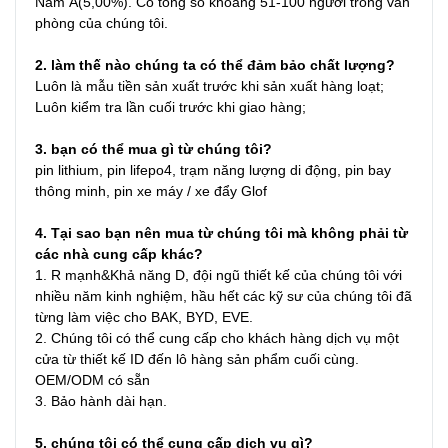
Nam Á(5,00%). Có tổng số khoảng 51-100 người trong văn 
phòng của chúng tôi.
2. làm thế nào chúng ta có thể đảm bảo chất lượng?
Luôn là mẫu tiền sản xuất trước khi sản xuất hàng loạt;
Luôn kiểm tra lần cuối trước khi giao hàng;
3. bạn có thể mua gì từ chúng tôi?
pin lithium, pin lifepo4, trạm năng lượng di động, pin bay 
thông minh, pin xe máy / xe đẩy Glof
4. Tại sao bạn nên mua từ chúng tôi mà không phải từ 
các nhà cung cấp khác?
1. R mạnh&Khả năng D, đội ngũ thiết kế của chúng tôi với 
nhiều năm kinh nghiệm, hầu hết các kỹ sư của chúng tôi đã 
từng làm việc cho BAK, BYD, EVE.

2. Chúng tôi có thể cung cấp cho khách hàng dịch vụ một 
cửa từ thiết kế ID đến lô hàng sản phẩm cuối cùng. 
OEM/ODM có sẵn

3. Bảo hành dài hạn.
5. chúng tôi có thể cung cấp dịch vụ gì?