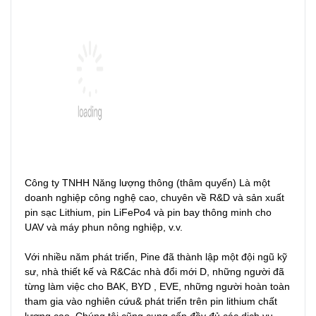
Công ty TNHH Năng lượng thông (thâm quyến) Là một 
doanh nghiệp công nghệ cao, chuyên về R&D và sản xuất 
pin sạc Lithium, pin LiFePo4 và pin bay thông minh cho 
UAV và máy phun nông nghiệp, v.v.

Với nhiều năm phát triển, Pine đã thành lập một đội ngũ kỹ 
sư, nhà thiết kế và R&Các nhà đổi mới D, những người đã 
từng làm việc cho BAK, BYD , EVE, những người hoàn toàn 
tham gia vào nghiên cứu& phát triển trên pin lithium chất 
lượng cao, Chúng tôi cũng cung cấp đầy đủ các dịch vụ 