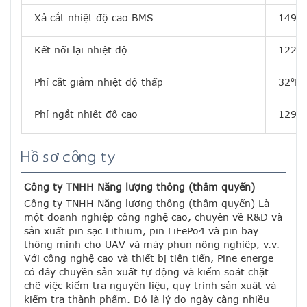
Xả cắt nhiệt độ cao BMS
149℉[
Kết nối lại nhiệt độ
122℉[
Phí cắt giảm nhiệt độ thấp
32℉[0
Phí ngắt nhiệt độ cao
129,2
Hồ sơ công ty
Công ty TNHH Năng lượng thông (thâm quyến)
Công ty TNHH Năng lượng thông (thâm quyến) Là 
một doanh nghiệp công nghệ cao, chuyên về R&D và 
sản xuất pin sạc Lithium, pin LiFePo4 và pin bay 
thông minh cho UAV và máy phun nông nghiệp, v.v.
Với công nghệ cao và thiết bị tiên tiến, Pine energe 
có dây chuyền sản xuất tự động và kiểm soát chặt 
chẽ việc kiểm tra nguyên liệu, quy trình sản xuất và 
kiểm tra thành phẩm. Đó là lý do ngày càng nhiều 