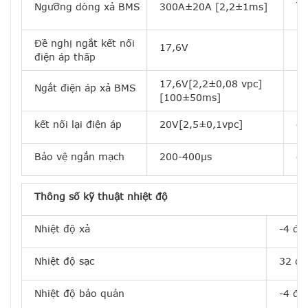
Đi
Ngưỡng dòng xả BMS
300A±20A [2,2±1ms]
kh
Đề nghị ngắt kết nối
Ng
17,6V
điện áp thấp
B
17,6V[2,2±0,08 vpc]
Ngắt điện áp xả BMS
kế
[100±50ms]
kết nối lại điện áp
20V[2,5±0,1vpc]
câ
Bảo vệ ngắn mạch
200-400μs
câ
Thông số kỹ thuật nhiệt độ
Nhiệt độ xả
-4 đế
Nhiệt độ sạc
32 đế
Nhiệt độ bảo quản
-4 đế