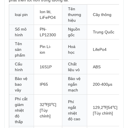
phát triển tốt hơn trong tương lai.
Tên
Ion liti,
loại pin
thương
Cây thông
LiFePO4
hiệu
Số mô
PN-
Nguồn
Trung Quốc
hình
LP12300
gốc
Tên
Pin Li-
Hoá
sản
LifePo4
ion
học
phẩm
Cấu
Chất
16S1P
ABS
hình
liệu vỏ
Bảo vệ
Bảo vệ
bao
IP65
ngắn
200-400μs
vây
mạch
Phí cắt
Phí
giảm
32℉[0℃]
ngắt
129,2℉[54℃]
nhiệt
[Tùy
nhiệt
[Tùy chỉnh]
độ
chỉnh]
độ cao
thấp