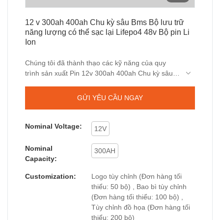
12 v 300ah 400ah Chu kỳ sâu Bms Bộ lưu trữ
năng lượng có thể sạc lại Lifepo4 48v Bộ pin Li
Ion
Chúng tôi đã thành thạo các kỹ năng của quy
trình sản xuất Pin 12v 300ah 400ah Chu kỳ sâu
Bms Lifepo4 Pin Pin Lifepo4 lưu trữ năng lượng
có thể sạc lại chất lượng cao. (các) lĩnh vực Pin
GỬI YÊU CẦU NGAY
Lithium Ion.
Nominal Voltage:
12V
Nominal
300AH
Capacity:
Customization:
Logo tùy chỉnh (Đơn hàng tối
thiểu: 50 bộ) , Bao bì tùy chỉnh
(Đơn hàng tối thiểu: 100 bộ) ,
Tùy chỉnh đồ họa (Đơn hàng tối
thiểu: 200 bộ)