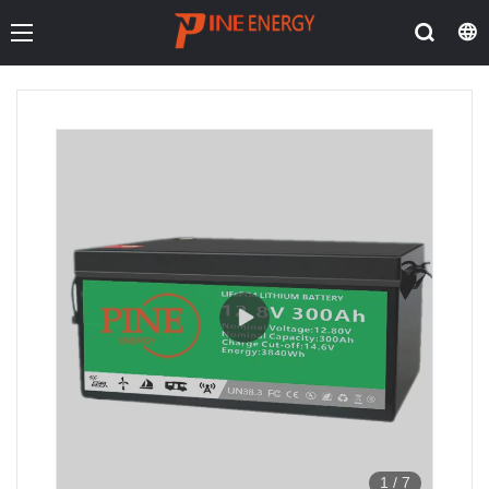
1
/
7