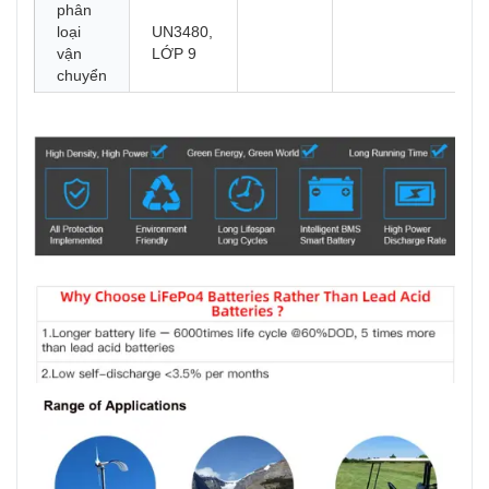
phân
loại
UN3480,
vận
LỚP 9
chuyển