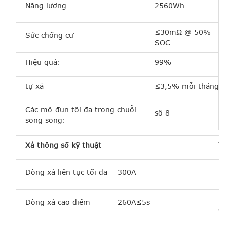
Năng lượng
2560Wh
≤30mΩ @ 50%
Sức chống cự
SOC
Hiệu quả:
99%
tự xả
≤3,5% mỗi tháng
Các mô-đun tối đa trong chuỗi
số 8
song song:
Xả thông số kỹ thuật
Th
Đề
Dòng xả liên tục tối đa
300A
tạ
Dò
Dòng xả cao điểm
260A≤5s
đa