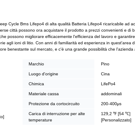
ep Cycle Bms Lifepo4 di alta qualità Batteria Lifepo4 ricaricabile ad a
iverse città possono ora acquistare il prodotto a prezzi convenienti e di 
he possono migliorare efficacemente l'efficienza del lavoro e garantire
e agli ioni di litio. Con anni di familiarità ed esperienza in quest'area d
tore benestante sul mercato, e c'è una grande possibilità che l'azienda
Marchio
Pino
Luogo d'origine
Cina
Chimica
LifePo4
Materiale cassa
addominali
Protezione da cortocircuito
200-400μs
Carica di interruzione per alte
129,2 ℉ [54 ℃]
to]
temperature
[Personalizzato]