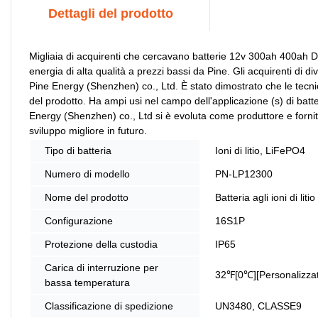
Dettagli del prodotto
Migliaia di acquirenti che cercavano batterie 12v 300ah 400ah De
energia di alta qualità a prezzi bassi da Pine. Gli acquirenti di d
Pine Energy (Shenzhen) co., Ltd. È stato dimostrato che le tecnic
del prodotto. Ha ampi usi nel campo dell'applicazione (s) di batteri
Energy (Shenzhen) co., Ltd si è evoluta come produttore e forni
sviluppo migliore in futuro.
Tipo di batteria
Ioni di litio, LiFePO4
Numero di modello
PN-LP12300
Nome del prodotto
Batteria agli ioni di litio
Configurazione
16S1P
Protezione della custodia
IP65
Carica di interruzione per
32℉[0℃][Personalizza
bassa temperatura
Classificazione di spedizione
UN3480, CLASSE9