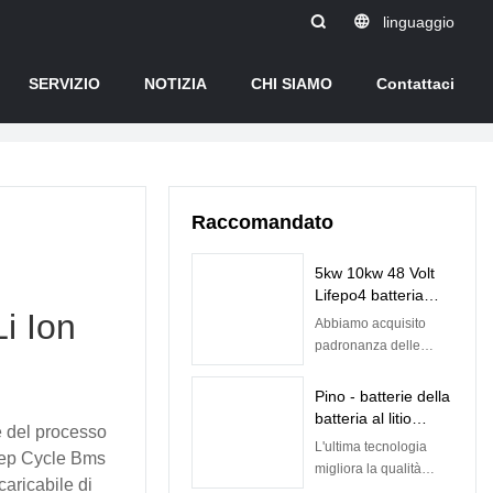
linguaggio
SERVIZIO
NOTIZIA
CHI SIAMO
Contattaci
Raccomandato
5kw 10kw 48 Volt
Lifepo4 batteria
Li Ion
ricaricabile agli ioni
Abbiamo acquisito
di litio con BMS
padronanza delle
integrato | Pino
competenze del
processo di
Pino - batterie della
produzione della
batteria al litio
 del processo
batteria a basso costo
Lifepo4 di 12.8v
L'ultima tecnologia
a energia solare 5kw
eep Cycle Bms
50ah per la batteria
migliora la qualità
10kw Lifepo4 48v
caricabile di
al piombo della
delle batterie Lifepo4