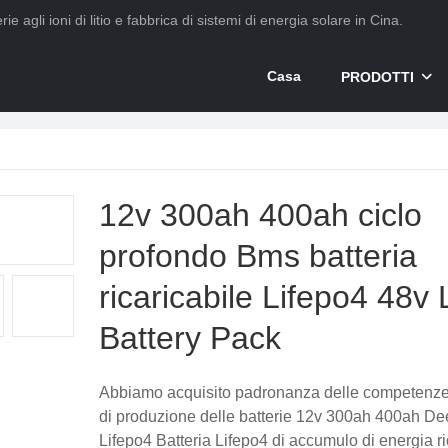
ie agli ioni di litio e fabbrica di sistemi di energia solare in Cina.
Casa
PRODOTTI
12v 300ah 400ah ciclo
profondo Bms batteria
ricaricabile Lifepo4 48v 
Battery Pack
Abbiamo acquisito padronanza delle competenze
di produzione delle batterie 12v 300ah 400ah D
Lifepo4 Batteria Lifepo4 di accumulo di energia ri