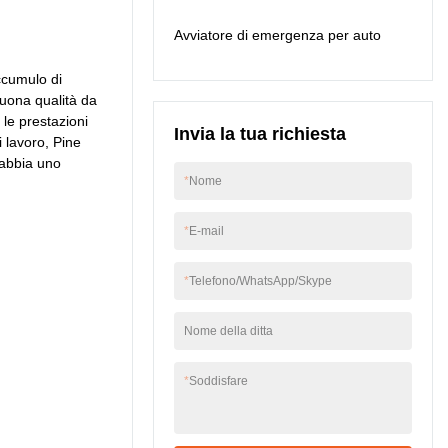
energia, il prodotto è
Avviatore di emergenza per auto
particolarmente utile.
ccumulo di
buona qualità da
 le prestazioni
Invia la tua richiesta
i lavoro, Pine
 abbia uno
*
Nome
*
E-mail
*
Telefono/WhatsApp/Skype
Nome della ditta
*
Soddisfare