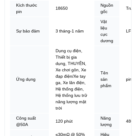
Kích thước
Nguồn
18650
Trun
pin
gốc
Vật
liệu
Sự bảo đảm
3 tháng-1 năm
LFP
cực
dương
Dụng cụ điện,
Thiết bị gia
dụng, THUYỀN,
Xe chơi gôn, Xe
Tên
đạp điện/Xe tay
Ứng dụng
sản
pin lit
ga, Xe lăn điện,
phẩm
Hệ thống điện,
Hệ thống lưu trữ
năng lượng mặt
trời
Công suất
Năng
120 phút
480
@50A
lượng
≤30mΩ @ 50%
Hiệu