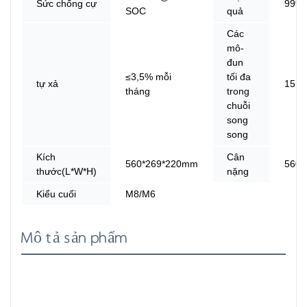
Sức chống cự
99%
SOC
quả
Các
mô-
đun
≤3,5% mỗi
tối đa
tự xả
15
tháng
trong
chuỗi
song
song
Kích
Cân
560*269*220mm
560*
thước(L*W*H)
nặng
Kiểu cuối
M8/M6
Mô tả sản phẩm