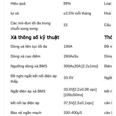
Hiệu quả:
99%
Loại tế
tự xả
≤3,5% mỗi tháng
Hoá họ
Các mô-đun tối đa trong
15
Cấu hì
chuỗi song song:
Xả thông số kỹ thuật
Thôn
Dòng xả liên tục tối đa
100A
Đề nghị
Dòng xả cao điểm
260A≤5s
Dòng đ
Ngưỡng dòng xả BMS
300A±20A [2.2±1ms]
Điện á
Đề nghị ngắt kết nối điện áp
33.0V
Ngắt đ
thấp
33,0V[2,2±0,08 vpc]
Ngắt điện áp xả BMS
kết nối
[100±50ms]
kết nối lại điện áp
37,5V[2,5±0,1vpc]
cân bằ
Bảo vệ ngắn mạch
200-400μS
cân bằn