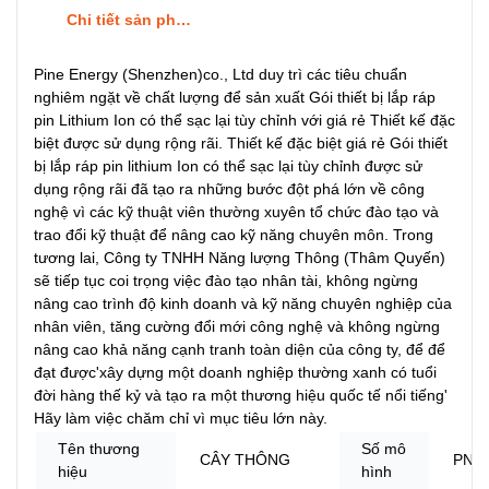
Chi tiết sản phẩm
Pine Energy (Shenzhen)co., Ltd duy trì các tiêu chuẩn
nghiêm ngặt về chất lượng để sản xuất Gói thiết bị lắp ráp
pin Lithium Ion có thể sạc lại tùy chỉnh với giá rẻ Thiết kế đặc
biệt được sử dụng rộng rãi. Thiết kế đặc biệt giá rẻ Gói thiết
bị lắp ráp pin lithium Ion có thể sạc lại tùy chỉnh được sử
dụng rộng rãi đã tạo ra những bước đột phá lớn về công
nghệ vì các kỹ thuật viên thường xuyên tổ chức đào tạo và
trao đổi kỹ thuật để nâng cao kỹ năng chuyên môn. Trong
tương lai, Công ty TNHH Năng lượng Thông (Thâm Quyến)
sẽ tiếp tục coi trọng việc đào tạo nhân tài, không ngừng
nâng cao trình độ kinh doanh và kỹ năng chuyên nghiệp của
nhân viên, tăng cường đổi mới công nghệ và không ngừng
nâng cao khả năng cạnh tranh toàn diện của công ty, để để
đạt được'xây dựng một doanh nghiệp thường xanh có tuổi
đời hàng thế kỷ và tạo ra một thương hiệu quốc tế nổi tiếng'
Hãy làm việc chăm chỉ vì mục tiêu lớn này.
Tên thương
Số mô
CÂY THÔNG
PN-L
hiệu
hình