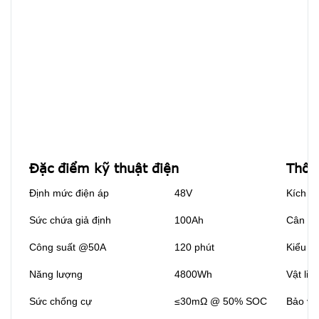
Đặc điểm kỹ thuật điện
Thôn
Định mức điện áp
48V
Kích t
Sức chứa giả định
100Ah
Cân nặ
Công suất @50A
120 phút
Kiểu cu
Năng lượng
4800Wh
Vật liệ
Sức chống cự
≤30mΩ @ 50% SOC
Bảo vệ