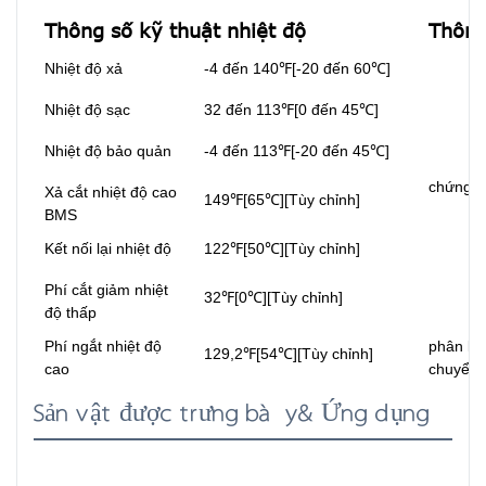
Thông số kỹ thuật nhiệt độ
Thông
Nhiệt độ xả
-4 đến 140℉[-20 đến 60℃]
Nhiệt độ sạc
32 đến 113℉[0 đến 45℃]
Nhiệt độ bảo quản
-4 đến 113℉[-20 đến 45℃]
chứng 
Xả cắt nhiệt độ cao
149℉[65℃][Tùy chỉnh]
BMS
Kết nối lại nhiệt độ
122℉[50℃][Tùy chỉnh]
Phí cắt giảm nhiệt
32℉[0℃][Tùy chỉnh]
độ thấp
Phí ngắt nhiệt độ
phân loạ
129,2℉[54℃][Tùy chỉnh]
cao
chuyển
Sản vật được trưng bày& Ứng dụng