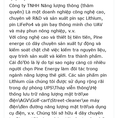
Công ty TNHH Năng lượng thông (thâm 
quyến) Là một doanh nghiệp công nghệ cao, 
chuyên về R&D và sản xuất pin sạc Lithium, 
pin LiFePo4 và pin bay thông minh cho UAV 
và máy phun nông nghiệp, v.v.
Với công nghệ cao và thiết bị tiên tiến, Pine 
energe có dây chuyền sản xuất tự động và 
kiểm soát chặt chẽ việc kiểm tra nguyên liệu, 
quy trình sản xuất và kiểm tra thành phẩm. 
Cái đó'Đó là lý do tại sao ngày càng có nhiều 
người chọn Pine Energy làm đối tác trong 
ngành năng lượng thế giới. Các sản phẩm pin 
Lithium của chúng tôi được sử dụng rộng rãi 
trong dự phòng UPS\Tháp viễn thông\Hệ 
thống lưu trữ năng lượng mặt trời\xe 
điện\AGV\Golf-cart\Street-cleaner\xe máy 
điện\đèn đường năng lượng mặt trời\và dụng 
cụ điện, v.v. Chúng tôi sở hữu 4 dây chuyền 