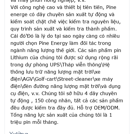
và máy phun nông nghiệp, v.v.
Với công nghệ cao và thiết bị tiên tiến, Pine 
energe có dây chuyền sản xuất tự động và 
kiểm soát chặt chẽ việc kiểm tra nguyên liệu, 
quy trình sản xuất và kiểm tra thành phẩm. 
Cái đó'Đó là lý do tại sao ngày càng có nhiều 
người chọn Pine Energy làm đối tác trong 
ngành năng lượng thế giới. Các sản phẩm pin 
Lithium của chúng tôi được sử dụng rộng rãi 
trong dự phòng UPS\Tháp viễn thông\Hệ 
thống lưu trữ năng lượng mặt trời\xe 
điện\AGV\Golf-cart\Street-cleaner\xe máy 
điện\đèn đường năng lượng mặt trời\và dụng 
cụ điện, v.v. Chúng tôi sở hữu 4 dây chuyền 
tự động , 150 công nhân, tất cả các sản phẩm 
đều được kiểm tra đầy đủ. Hỗ trợ OEM/ODM. 
Tổng năng lực sản xuất của chúng tôi là 1 
triệu pin mỗi tháng.